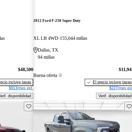
2012 Ford F-250 Super Duty
las
XL LB 4WD
155,044 millas
Dallas, TX
94 millas
$48,500
$11,94
Buena oferta
recio incluye tasas
El precio incluye tasas
$913/mes est.
$227/mes est
erif. disponibilidad
Verif. disponibilidad
Guarda este Aviso
Gu