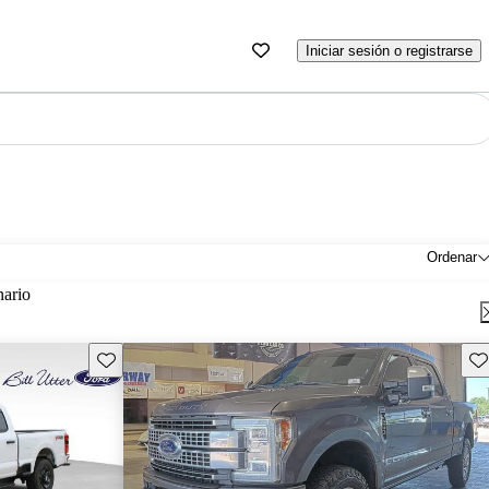
Iniciar sesión o registrarse
Ordenar
nario
Guarda este Aviso
Gu