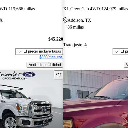
 4WD
119,666 millas
XL Crew Cab 4WD
124,079 millas
TX
Addison, TX
86 millas
$45,220
Trato justo
El precio incluye tasas
El p
$860/mes est.
Verif. disponibilidad
V
Guarda este Aviso