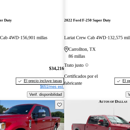
er Duty
2022 Ford F-250 Super Duty
w Cab 4WD
156,901 millas
Lariat Crew Cab 4WD
132,575 mil
Carrollton, TX
86 millas
Trato justo
$34,216
Certificados por el
El precio incluye tasas
El p
fabricante
$651/mes est.
Verif. disponibilidad
V
Guarda este Aviso