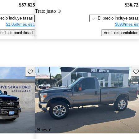
$57,625
$36,72
Trato justo
recio incluye tasas
El precio incluye tasas
$1,050/mes est.
$698/mes est
erif. disponibilidad
Verif. disponibilidad
Guarda este Aviso
Gu
¡Nuevo!