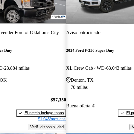
vender Ford of Oklahoma City
Aviso patrocinado
er Duty
2024 Ford F-250 Super Duty
WD
23,884 millas
XL Crew Cab 4WD
63,043 millas
, OK
Denton, TX
70 millas
$57,350
Buena oferta
El precio incluye tasas
El p
$1,045/mes est.
Verif. disponibilidad
V