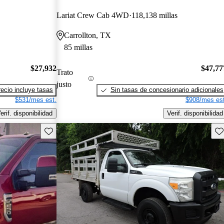
Lariat Crew Cab 4WD
118,138 millas
Carrollton, TX
85 millas
$27,932
$47,77
Trato
justo
recio incluye tasas
Sin tasas de concesionario adicionales
$531/mes est.
$908/mes est
erif. disponibilidad
Verif. disponibilidad
Guarda este Aviso
Gu