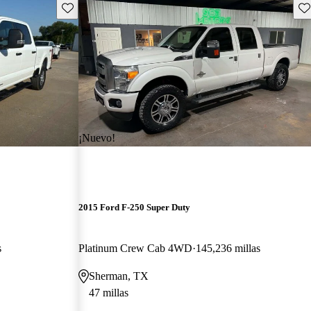
Guarda este Aviso
Gu
¡Nuevo!
2015 Ford F-250 Super Duty
s
Platinum Crew Cab 4WD
145,236 millas
Sherman, TX
47 millas