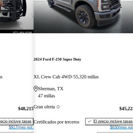
2024 Ford F-250 Super Duty
as
XL Crew Cab 4WD
55,320 millas
Sherman, TX
47 millas
Gran oferta
$48,215
$45,22
recio incluye tasas
El precio incluye tasas
Certificados por terceros
$917/mes est.
$830/mes est