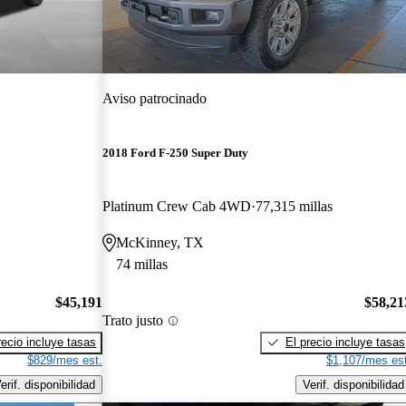
Aviso patrocinado
2018 Ford F-250 Super Duty
Platinum Crew Cab 4WD
77,315 millas
McKinney, TX
74 millas
$45,191
$58,21
Trato justo
recio incluye tasas
El precio incluye tasas
$829/mes est.
$1,107/mes est
erif. disponibilidad
Verif. disponibilidad