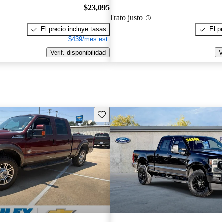
$23,095
Trato justo
El precio incluye tasas
El p
$439/mes est.
Verif. disponibilidad
V
Guarda este Aviso