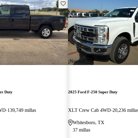
Guarda este Aviso
¡Nuevo!
er Duty
2025 Ford F-250 Super Duty
4WD
139,749 millas
XLT Crew Cab 4WD
20,236 milla
Whitesboro, TX
37 millas