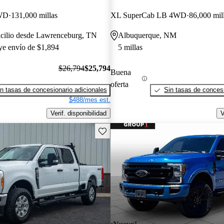
WD
131,000 millas
XL SuperCab LB 4WD
86,000 mil
icilio desde Lawrenceburg, TN
Albuquerque, NM
uye envío de $1,894
5 millas
$26,794
$25,794
Buena
oferta
n tasas de concesionario adicionales
Sin tasas de concesi
$488/mes est.
Verif. disponibilidad
V
Guarda este Aviso