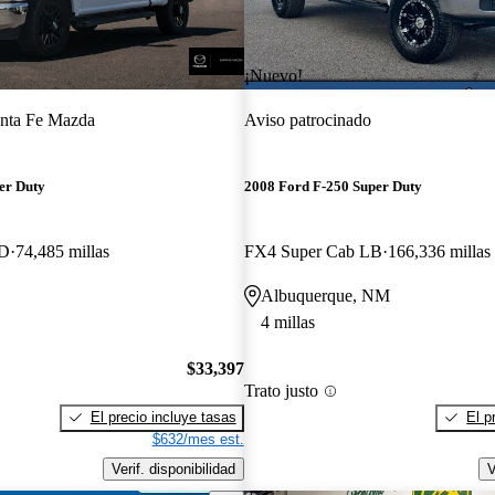
¡Nuevo!
nta Fe Mazda
Aviso patrocinado
er Duty
2008 Ford F-250 Super Duty
WD
74,485 millas
FX4 Super Cab LB
166,336 millas
Albuquerque, NM
4 millas
$33,397
Trato justo
El precio incluye tasas
El p
$632/mes est.
Verif. disponibilidad
V