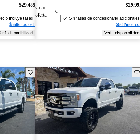
$29,485
$29,99
Gran
oferta
recio incluye tasas
Sin tasas de concesionario adicionales
$558/mes est.
$568/mes est
erif. disponibilidad
Verif. disponibilidad
Guarda este Aviso
Gu