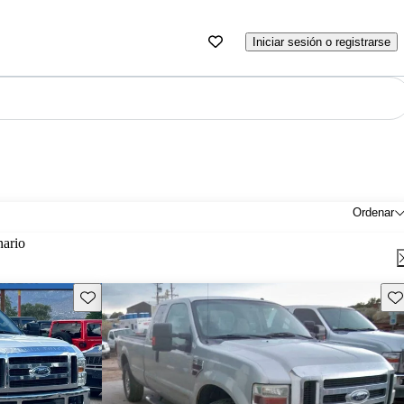
Iniciar sesión o registrarse
Ordenar
nario
Guarda este Aviso
Gu