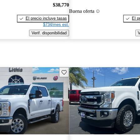
$38,770
Buena oferta
El precio incluye tasas
El p
$734/mes est.
Verif. disponibilidad
V
Guarda este Aviso