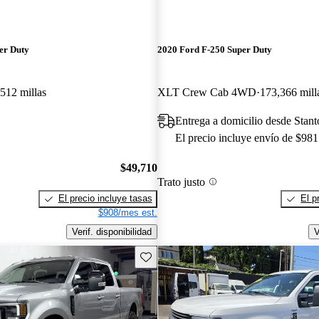
er Duty
2020 Ford F-250 Super Duty
512 millas
XLT Crew Cab 4WD
173,366 mill
Entrega a domicilio desde Stan
El precio incluye envío de $981
$49,710
Trato justo
El precio incluye tasas
El p
$908/mes est.
Verif. disponibilidad
V
Guarda este Aviso