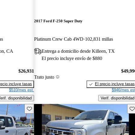
2017 Ford F-250 Super Duty
as
Platinum Crew Cab 4WD
102,831 millas
ton, CA
Entrega a domicilio desde Killeen, TX
El precio incluye envío de $880
$26,931
$49,99
Trato justo
recio incluye tasas
El precio incluye tasas
$510/mes est.
$946/mes est
erif. disponibilidad
Verif. disponibilidad
Guarda este Aviso
Gu