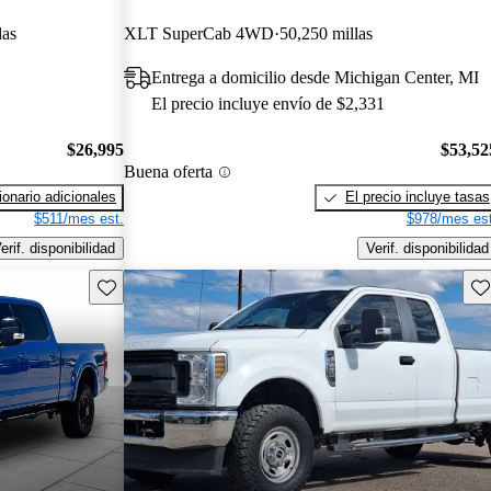
las
XLT SuperCab 4WD
50,250 millas
Entrega a domicilio desde Michigan Center, MI
El precio incluye envío de $2,331
$26,995
$53,52
Buena oferta
onario adicionales
El precio incluye tasas
$511/mes est.
$978/mes est
erif. disponibilidad
Verif. disponibilidad
Guarda este Aviso
Gu