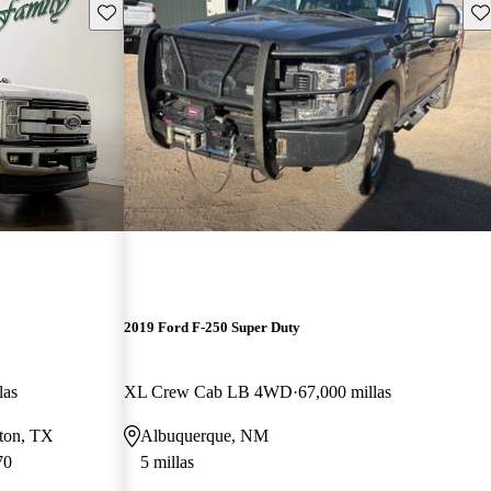
Guarda este Aviso
Gu
2019 Ford F-250 Super Duty
las
XL Crew Cab LB 4WD
67,000 millas
ston, TX
Albuquerque, NM
70
5 millas