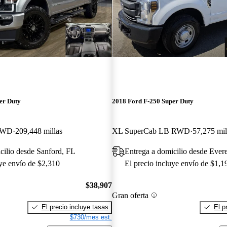
er Duty
2018 Ford F-250 Super Duty
 4WD
209,448 millas
XL SuperCab LB RWD
57,275 mil
cilio desde Sanford, FL
Entrega a domicilio desde Ever
uye envío de $2,310
El precio incluye envío de $1,1
$38,907
Gran oferta
El precio incluye tasas
El p
$730/mes est.