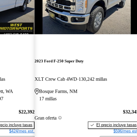
2023 Ford F-250 Super Duty
las
XLT Crew Cab 4WD
130,242 millas
ett, WA
Bosque Farms, NM
97
17 millas
$22,392
$32,34
Gran oferta
recio incluye tasas
El precio incluye tasas
$424/mes est.
$596/mes est