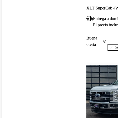
XLT SuperCab 4
Entrega a dom
El precio incl
Buena
oferta
Si