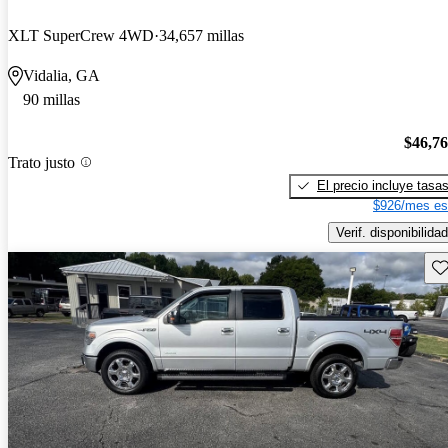
XLT SuperCrew 4WD
34,657 millas
Vidalia, GA
90 millas
$46,7
Trato justo
El precio incluye tasa
$926/mes es
Verif. disponibilidad
Gu