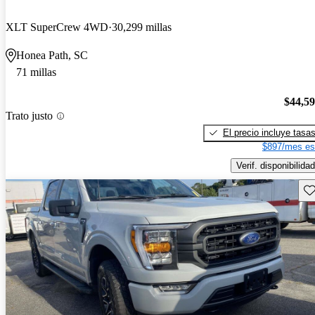
XLT SuperCrew 4WD
30,299 millas
Honea Path, SC
71 millas
$44,5
Trato justo
El precio incluye tasa
$897/mes es
Verif. disponibilidad
Gu