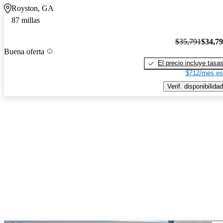
Royston, GA
87 millas
$35,791
$34,7
Buena oferta
El precio incluye tasa
$712/mes es
Verif. disponibilidad