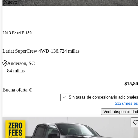
¡Nuevo!
2013 Ford F-150
Lariat SuperCrew 4WD
136,724 millas
Anderson, SC
84 millas
$15,8
Buena oferta
Sin tasas de concesionario adicionale
$327/mes es
Verif. disponibilidad
Gu