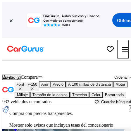
CarGurus: Autos nuevos y usados
Obtene
Con Modo de concesionario
150K+
Ford F-150 usados en venta cerca de
Augusta, GA
Compara
Filtro (2)
Ordenar
Ford
F-150
Año
Precio
A 100 millas de distancia
Motor
Millaje
Tamaño de la cabina
Tracción
Color
Borrar todo
932 vehículos encontrados
Guardar búsque
Compra con precios transparentes.
Mostrar solo avisos que incluyan tasas del concesionario