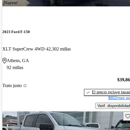
¡Nuevo!
2023 Ford F-150
XLT SuperCrew 4WD
42,302 millas
Athens, GA
92 millas
$39,8
Trato justo
El precio incluye tasa
$802/mes es
Verif. disponibilidad
Gu