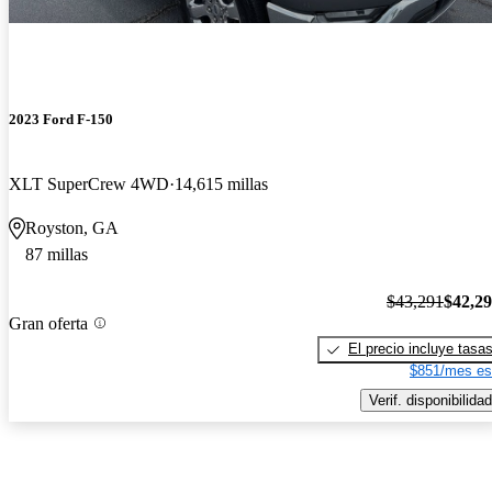
2023 Ford F-150
XLT SuperCrew 4WD
14,615 millas
Royston, GA
87 millas
$43,291
$42,2
Gran oferta
El precio incluye tasa
$851/mes es
Verif. disponibilidad