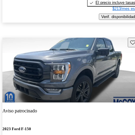
El precio incluye tasa
$213/mes es
Verif. disponibilidad
Gu
Aviso patrocinado
2023 Ford F-150