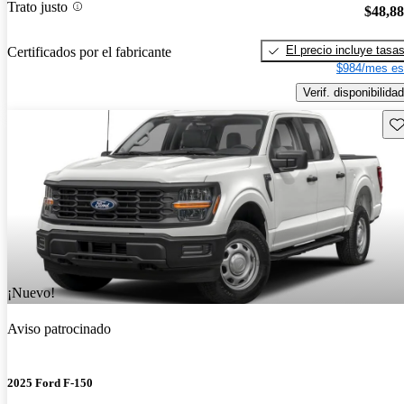
Trato justo
$48,8
El precio incluye tasa
Certificados por el fabricante
$984/mes es
Verif. disponibilidad
Gu
¡Nuevo!
Aviso patrocinado
2025 Ford F-150