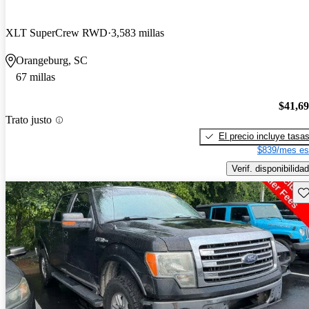
XLT SuperCrew RWD
3,583 millas
Orangeburg, SC
67 millas
$41,6
Trato justo
El precio incluye tasa
$839/mes es
Verif. disponibilidad
Gu