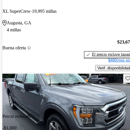
XL SuperCrew
19,995 millas
Augusta, GA
4 millas
$23,6
Buena oferta
El precio incluye tasa
$490/mes es
Verif. disponibilidad
Gu
Precio reducido
-$1,000