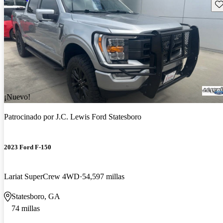
Gu
¡Nuevo!
Patrocinado por
J.C. Lewis Ford Statesboro
2023 Ford F-150
Lariat SuperCrew 4WD
54,597 millas
Statesboro, GA
74 millas