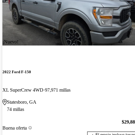
¡Nuevo!
2022 Ford F-150
XL SuperCrew 4WD
97,971 millas
Statesboro, GA
74 millas
$29,8
Buena oferta
El precio incluye tasa