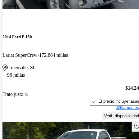
¡Nuevo!
2014 Ford F-150
Lariat SuperCrew
172,864 millas
Greenville, SC
96 millas
$14,2
Trato justo
El precio incluye tasa
$295/mes es
Verif. disponibilidad
Gu