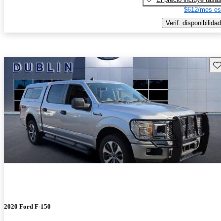
$612/mes es
Verif. disponibilidad
Gu
2020 Ford F-150