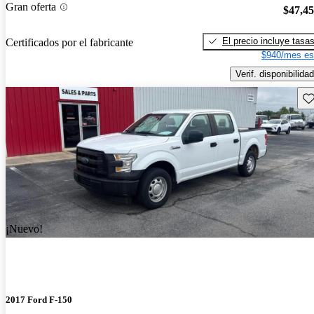
Gran oferta
$47,4
El precio incluye tasa
Certificados por el fabricante
$940/mes es
Verif. disponibilidad
Gu
¡Nuevo!
2017 Ford F-150