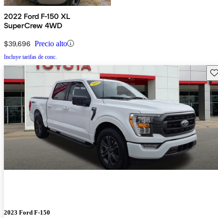
2022 Ford F-150 XL
SuperCrew 4WD
$39,696
Precio alto
Incluye tarifas de conc.
Gu
2023 Ford F-150