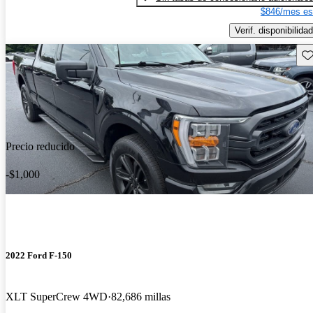
$846/mes es
Verif. disponibilidad
Gu
Precio reducido
-$1,000
2022 Ford F-150
XLT SuperCrew 4WD
82,686 millas