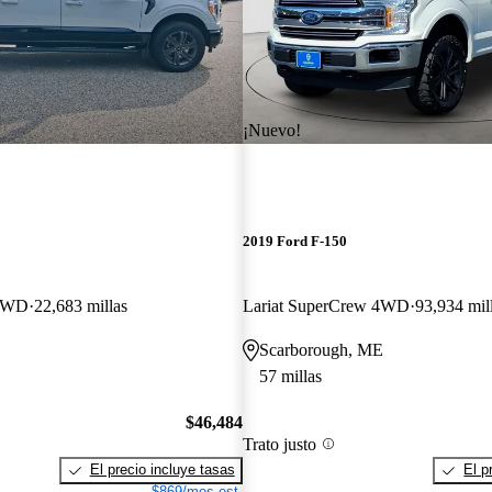
¡Nuevo!
2019 Ford F-150
 4WD
22,683 millas
Lariat SuperCrew 4WD
93,934 mil
Scarborough, ME
57 millas
$46,484
Trato justo
El precio incluye tasas
El p
$869/mes est.