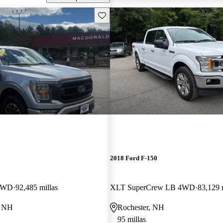
Guarda este Aviso
2018 Ford F-150
 4WD
92,485 millas
XLT SuperCrew LB 4WD
83,129 
, NH
Rochester, NH
95 millas