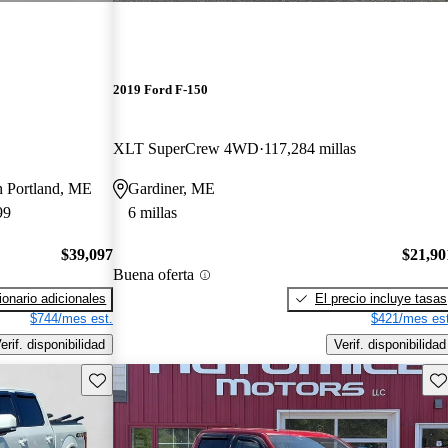
2019 Ford F-150
XLT SuperCrew 4WD
117,284 millas
th Portland, ME
Gardiner, ME
99
6 millas
$39,097
$21,90
Buena oferta
onario adicionales
El precio incluye tasas
$744/mes est.
$421/mes est
erif. disponibilidad
Verif. disponibilidad
Guarda este Aviso
Gu