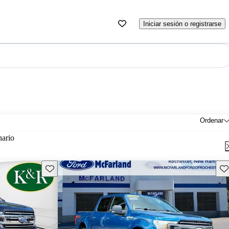
Iniciar sesión o registrarse
Ordenar
nario
Guarda este Aviso
Gu