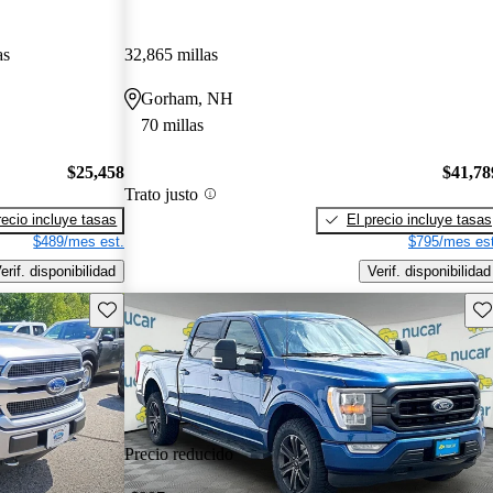
as
32,865 millas
Gorham, NH
70 millas
$25,458
$41,78
Trato justo
recio incluye tasas
El precio incluye tasas
$489/mes est.
$795/mes est
erif. disponibilidad
Verif. disponibilidad
Guarda este Aviso
Gu
Precio reducido