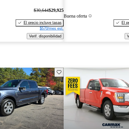
$30,644
$29,925
Buena oferta
El precio incluye tasas
El p
$570/mes est.
Verif. disponibilidad
V
Guarda este Aviso