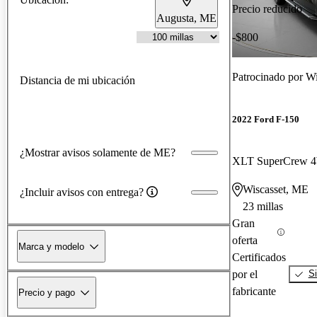
Precio reducido
Augusta, ME
-$800
Patrocinado por
Wi
Distancia de mi ubicación
2022 Ford F-150
¿Mostrar avisos solamente de ME?
XLT SuperCrew
Wiscasset, ME
¿Incluir avisos con entrega?
23 millas
Gran
oferta
Marca y modelo
Certificados
por el
Si
fabricante
Precio y pago