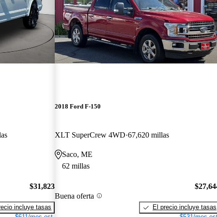
2018 Ford F-150
las
XLT SuperCrew 4WD
67,620 millas
Saco, ME
62 millas
$31,823
$27,64
Buena oferta
recio incluye tasas
El precio incluye tasas
$611/mes est.
$531/mes est