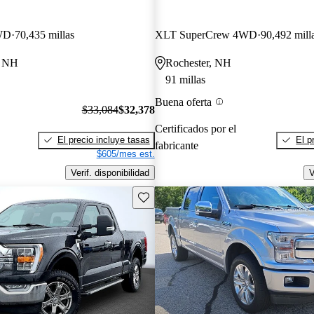
WD
70,435 millas
XLT SuperCrew 4WD
90,492 mill
, NH
Rochester, NH
91 millas
Buena oferta
$33,084
$32,378
Certificados por el
El precio incluye tasas
El p
fabricante
$605/mes est.
Verif. disponibilidad
V
Guarda este Aviso