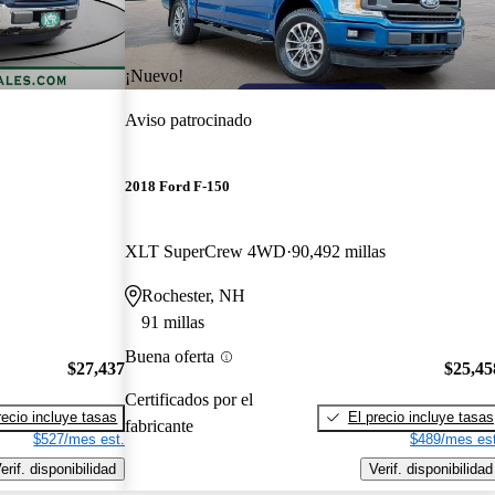
¡Nuevo!
Aviso patrocinado
2018 Ford F-150
XLT SuperCrew 4WD
90,492 millas
Rochester, NH
91 millas
Buena oferta
$27,437
$25,45
Certificados por el
recio incluye tasas
El precio incluye tasas
fabricante
$527/mes est.
$489/mes est
erif. disponibilidad
Verif. disponibilidad