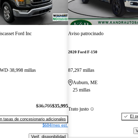
scasset Ford Inc
Aviso patrocinado
2020 Ford F-150
 4WD
38,998 millas
87,297 millas
Auburn, ME
25 millas
$36,795
$35,995
Trato justo
El p
n tasas de concesionario adicionales
$684/mes est.
V
Verif. disponibilidad