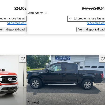
$24,652
$47,800
$46,64
Gran oferta
recio incluye tasas
El precio incluye tasas
$473/mes est.
$858/mes est
erif. disponibilidad
Verif. disponibilidad
Guarda este Aviso
Gu
¡Nuevo!