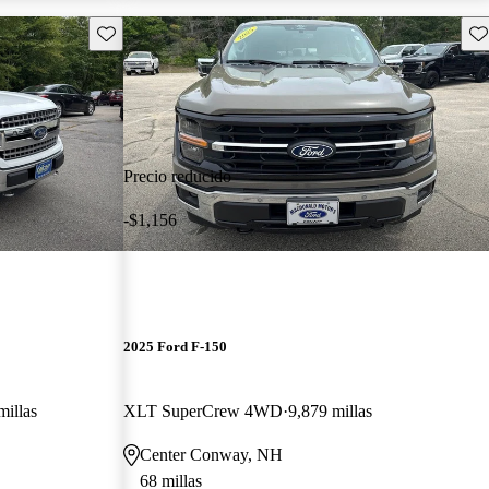
Guarda este Aviso
Gu
Precio reducido
-$1,156
2025 Ford F-150
millas
XLT SuperCrew 4WD
9,879 millas
Center Conway, NH
68 millas