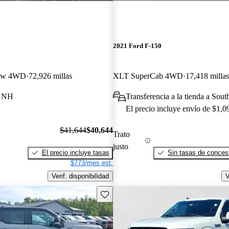
2021 Ford F-150
rew 4WD
72,926 millas
XLT SuperCab 4WD
17,418 millas
, NH
Transferencia a la tienda a Sou
El precio incluye envío de $1,0
$41,644
$40,644
Trato
justo
El precio incluye tasas
Sin tasas de concesi
$773/mes est.
Verif. disponibilidad
V
Guarda este Aviso