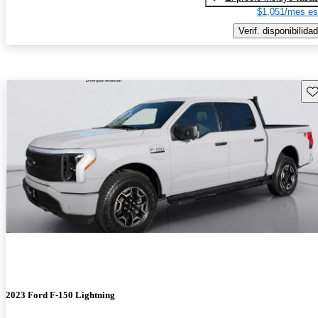
$1,051/mes es
Verif. disponibilidad
Gu
2023 Ford F-150 Lightning