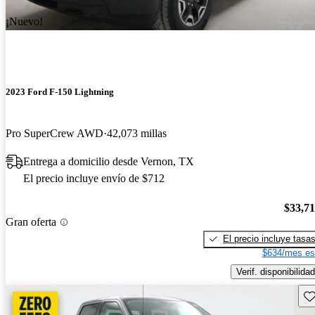
¡Nuevo!
2023 Ford F-150 Lightning
Pro SuperCrew AWD
42,073 millas
Entrega a domicilio desde Vernon, TX
El precio incluye envío de $712
$33,7
Gran oferta
El precio incluye tasa
$634/mes es
Verif. disponibilidad
Gu