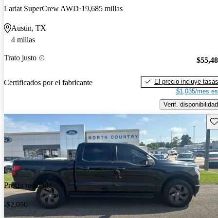
Lariat SuperCrew AWD
19,685 millas
Austin, TX
4 millas
Trato justo
$55,4
El precio incluye tasa
Certificados por el fabricante
$1,035/mes es
Verif. disponibilidad
Gu
Precio reducido
-$2,050