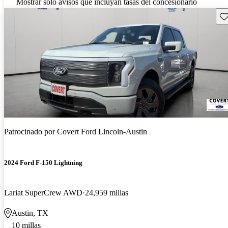
Mostrar solo avisos que incluyan tasas del concesionario
Gu
Patrocinado por
Covert Ford Lincoln-Austin
2024 Ford F-150 Lightning
Lariat SuperCrew AWD
24,959 millas
Austin, TX
10 millas