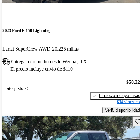
2023 Ford F-150 Lightning
Lariat SuperCrew AWD
20,225 millas
Entrega a domicilio desde Weimar, TX
El precio incluye envío de $110
$50,3
Trato justo
El precio incluye tasa
$947/mes es
Verif. disponibilidad
Gu