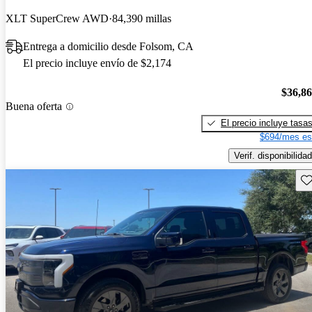
XLT SuperCrew AWD
84,390 millas
Entrega a domicilio desde Folsom, CA
El precio incluye envío de $2,174
$36,8
Buena oferta
El precio incluye tasa
$694/mes es
Verif. disponibilidad
Gu