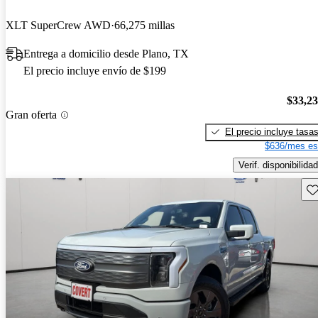
XLT SuperCrew AWD
66,275 millas
Entrega a domicilio desde Plano, TX
El precio incluye envío de $199
$33,2
Gran oferta
El precio incluye tasa
$636/mes es
Verif. disponibilidad
Gu