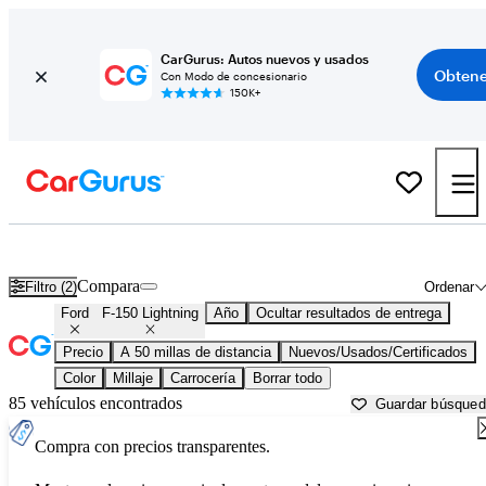
CarGurus: Autos nuevos y usados
Obtene
Con Modo de concesionario
150K+
Ford F-150 Lightning usados en venta cerca de
Austin, TX
Compara
Filtro (2)
Ordenar
Ford
F-150 Lightning
Año
Ocultar resultados de entrega
Precio
A 50 millas de distancia
Nuevos/Usados/Certificados
Color
Millaje
Carrocería
Borrar todo
85 vehículos encontrados
Guardar búsque
Compra con precios transparentes.