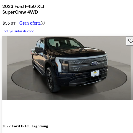
2023 Ford F-150 XLT
SuperCrew 4WD
$35,811
Gran oferta
Incluye tarifas de conc.
Gu
2022 Ford F-150 Lightning