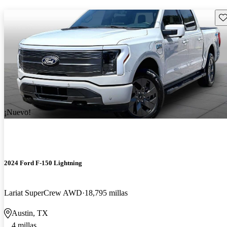
Gu
¡Nuevo!
2024 Ford F-150 Lightning
Lariat SuperCrew AWD
18,795 millas
Austin, TX
4 millas