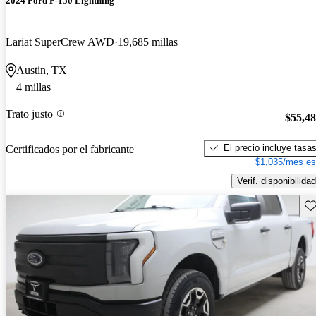
2024 Ford F-150 Lightning
Lariat SuperCrew AWD
19,685 millas
Austin, TX
4 millas
Trato justo
$55,4
El precio incluye tasa
Certificados por el fabricante
$1,035/mes es
Verif. disponibilidad
Gu