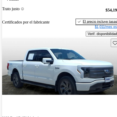
Trato justo
$54,1
El precio incluye tasa
Certificados por el fabricante
$1,011/mes es
Verif. disponibilidad
Gu