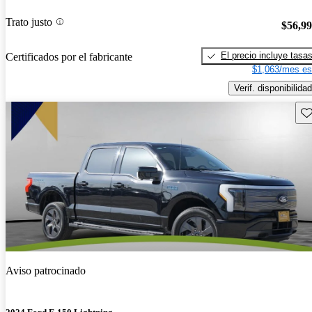
Trato justo
$56,9
El precio incluye tasa
Certificados por el fabricante
$1,063/mes es
Verif. disponibilidad
Gu
Aviso patrocinado