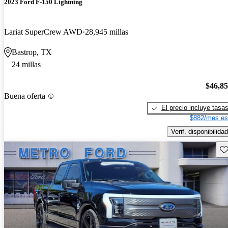
2023 Ford F-150 Lightning
Lariat SuperCrew AWD
28,945 millas
Bastrop, TX
24 millas
$46,8
Buena oferta
El precio incluye tasa
$882/mes es
Verif. disponibilidad
Gu