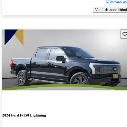
$794/mes es
Verif. disponibilidad
Gu
2024 Ford F-150 Lightning