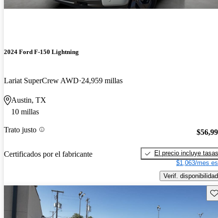
2024 Ford F-150 Lightning
Lariat SuperCrew AWD
24,959 millas
Austin, TX
10 millas
Trato justo
$56,9
El precio incluye tasa
Certificados por el fabricante
$1,063/mes es
Verif. disponibilidad
Gu