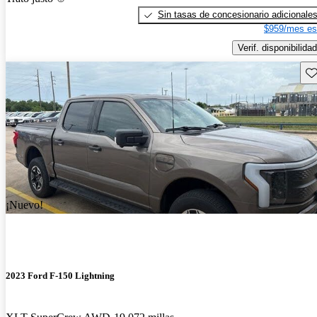
Sin tasas de concesionario adicionale
$959/mes es
Verif. disponibilidad
Gu
¡Nuevo!
2023 Ford F-150 Lightning