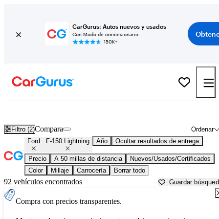
CarGurus: Autos nuevos y usados
Obtene
Con Modo de concesionario
150K+
Ford F-150 Lightning usados en venta cerca de
Aurora, IL
Compara
Filtro (2)
Ordenar
Ford
F-150 Lightning
Año
Ocultar resultados de entrega
Precio
A 50 millas de distancia
Nuevos/Usados/Certificados
Color
Millaje
Carrocería
Borrar todo
92 vehículos encontrados
Guardar búsque
Compra con precios transparentes.