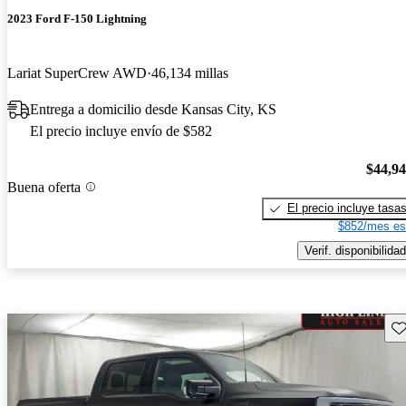
2023 Ford F-150 Lightning
Lariat SuperCrew AWD
46,134 millas
Entrega a domicilio desde Kansas City, KS
El precio incluye envío de $582
$44,9
Buena oferta
El precio incluye tasa
$852/mes es
Verif. disponibilidad
Gu