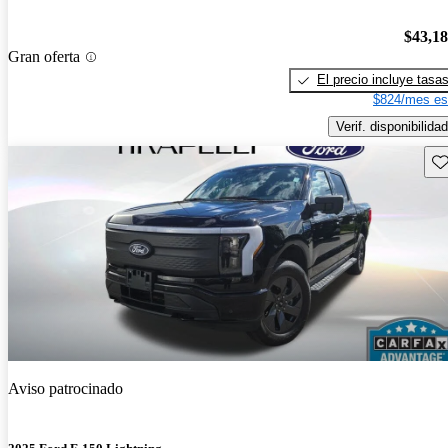
$43,1
Gran oferta
El precio incluye tasa
$824/mes es
Verif. disponibilidad
Gu
Aviso patrocinado