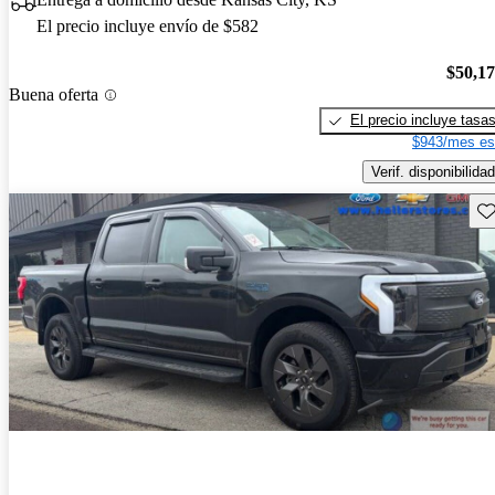
El precio incluye envío de $582
$50,1
Buena oferta
El precio incluye tasa
$943/mes es
Verif. disponibilidad
Gu