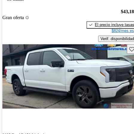
$43,1
Gran oferta
El precio incluye tasa
$824/mes es
Verif. disponibilidad
Gu