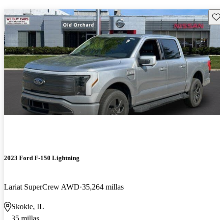
Gu
2023 Ford F-150 Lightning
Lariat SuperCrew AWD
35,264 millas
Skokie, IL
35 millas