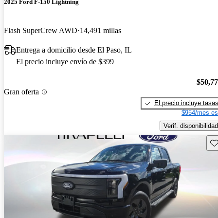
2025 Ford F-150 Lightning
Flash SuperCrew AWD
14,491 millas
Entrega a domicilio desde El Paso, IL
El precio incluye envío de $399
$50,7
Gran oferta
El precio incluye tasa
$954/mes es
Verif. disponibilidad
Gu