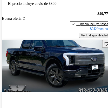
El precio incluye envío de $399
$49,7
Buena oferta
El precio incluye tasa
$942/mes es
Verif. disponibilidad
Gu