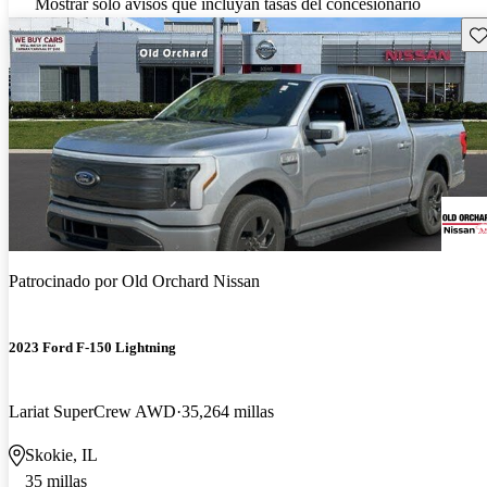
Mostrar solo avisos que incluyan tasas del concesionario
Gu
Patrocinado por
Old Orchard Nissan
2023 Ford F-150 Lightning
Lariat SuperCrew AWD
35,264 millas
Skokie, IL
35 millas