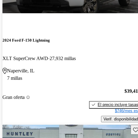
2024 Ford F-150 Lightning
XLT SuperCrew AWD
27,932 millas
Naperville, IL
7 millas
$39,4
Gran oferta
El precio incluye tasa
$746/mes es
Verif. disponibilidad
Gu