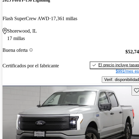
2025 Ford F-150 Lightning
Flash SuperCrew AWD
17,361 millas
Shorewood, IL
17 millas
Buena oferta
$52,7
El precio incluye tasa
Certificados por el fabricante
$991/mes es
Verif. disponibilidad
Gu