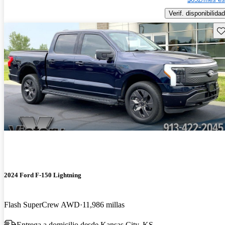
Verif. disponibilidad
Gu
2024 Ford F-150 Lightning
Flash SuperCrew AWD
11,986 millas
Entrega a domicilio desde Kansas City, KS