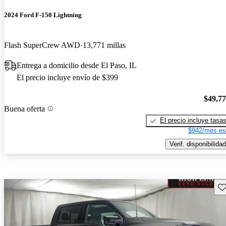
2024 Ford F-150 Lightning
Flash SuperCrew AWD
13,771 millas
Entrega a domicilio desde El Paso, IL
El precio incluye envío de $399
$49,7
Buena oferta
El precio incluye tasa
$942/mes es
Verif. disponibilidad
Gu