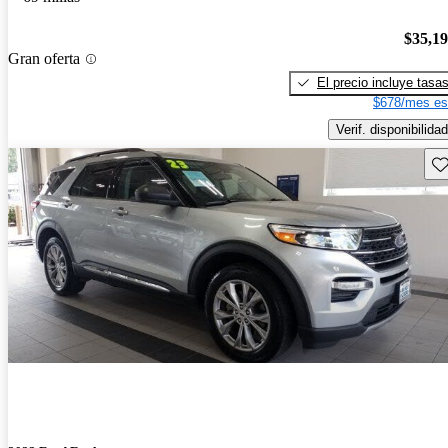
$35,1
Gran oferta
El precio incluye tasa
$678/mes es
Verif. disponibilidad
Gu