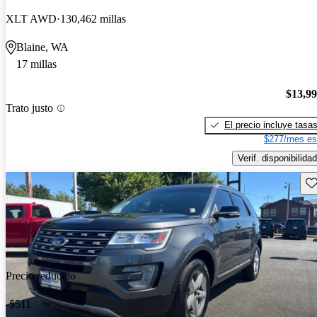
XLT AWD
130,462 millas
Blaine, WA
17 millas
$13,9
Trato justo
El precio incluye tasa
$277/mes es
Verif. disponibilidad
Gu
Precio reducido
-$511