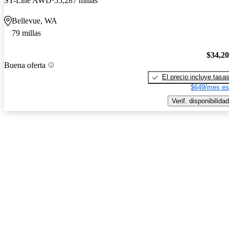
ST-Line AWD
55,287 millas
Bellevue, WA
79 millas
$34,2
Buena oferta
El precio incluye tasa
$649/mes es
Verif. disponibilidad