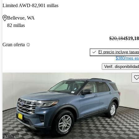
Limited AWD
82,901 millas
Bellevue, WA
82 millas
$20,184
$19,1
Gran oferta
El precio incluye tasa
$380/mes es
Verif. disponibilidad
Gu
¡Nuevo!