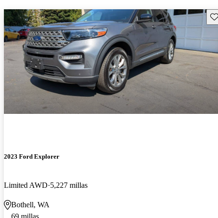
Gu
2023 Ford Explorer
Limited AWD
5,227 millas
Bothell, WA
69 millas