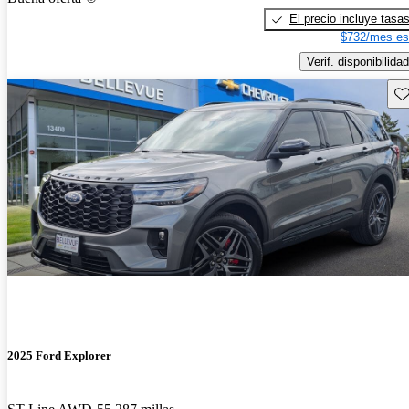
El precio incluye tasa
$732/mes es
Verif. disponibilidad
Gu
2025 Ford Explorer