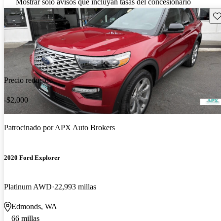
Mostrar solo avisos que incluyan tasas del concesionario
Gu
Precio reducido
-$2,000
Patrocinado por
APX Auto Brokers
2020 Ford Explorer
Platinum AWD
22,993 millas
Edmonds, WA
66 millas