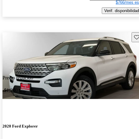
$766/mes es
Verif. disponibilidad
Gu
Precio reducido
-$1,200
2020 Ford Explorer