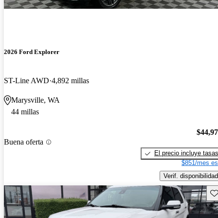
2026 Ford Explorer
ST-Line AWD
4,892 millas
Marysville, WA
44 millas
$44,9
Buena oferta
El precio incluye tasa
$851/mes es
Verif. disponibilidad
Gu