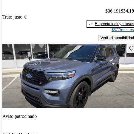
$36,191
$34,1
Trato justo
El precio incluye tasa
$677/mes es
Verif. disponibilidad
Gu
Aviso patrocinado