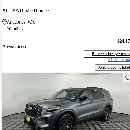
XLT AWD
52,041 millas
Anacortes, WA
20 millas
$24,1
Buena oferta
El precio incluye tasa
$479/mes es
Verif. disponibilidad
Gu