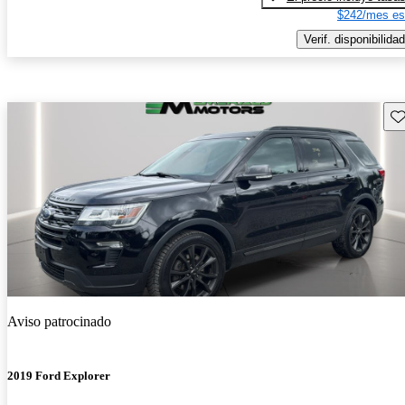
$242/mes es
Verif. disponibilidad
Gu
Aviso patrocinado
2019 Ford Explorer