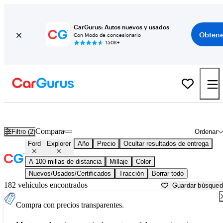
CarGurus: Autos nuevos y usados
Obtene
Con Modo de concesionario
150K+
Ford Explorer usados en venta cerca de
Bellingham, WA
Compara
Filtro (2)
Ordenar
Ford
Explorer
Año
Precio
Ocultar resultados de entrega
A 100 millas de distancia
Millaje
Color
Nuevos/Usados/Certificados
Tracción
Borrar todo
182 vehículos encontrados
Guardar búsque
Compra con precios transparentes.