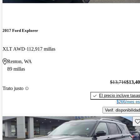
2017 Ford Explorer
XLT AWD
112,917 millas
Renton, WA
89 millas
$13,716
$13,4
Trato justo
El precio incluye tasa
$266/mes es
Verif. disponibilidad
Gu