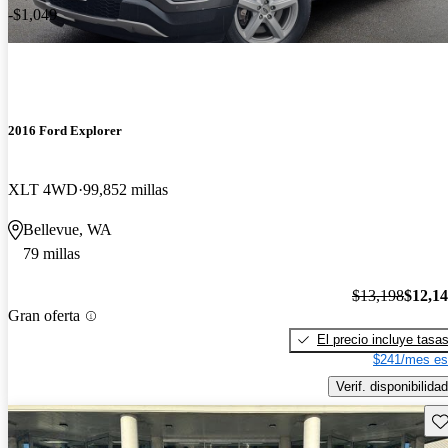
-$1,049
2016 Ford Explorer
XLT 4WD
99,852 millas
Bellevue, WA
79 millas
$13,198
$12,1
Gran oferta
El precio incluye tasa
$241/mes es
Verif. disponibilidad
Gu