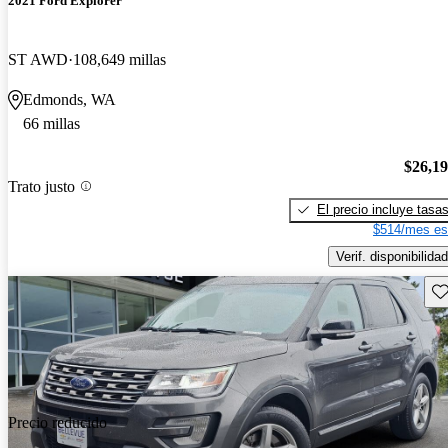
2021 Ford Explorer
ST AWD
108,649 millas
Edmonds, WA
66 millas
$26,1
Trato justo
El precio incluye tasa
$514/mes es
Verif. disponibilidad
Gu
Precio reducido