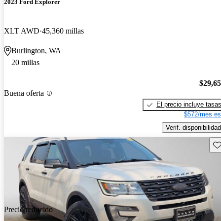
2023 Ford Explorer
XLT AWD
45,360 millas
Burlington, WA
20 millas
$29,6
Buena oferta
El precio incluye tasa
$572/mes es
Verif. disponibilidad
Gu
Precio reducido