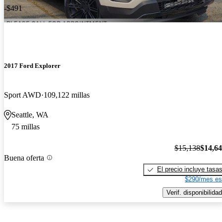
-$491
2017 Ford Explorer
Sport AWD
109,122 millas
Seattle, WA
75 millas
$15,138
$14,6
Buena oferta
El precio incluye tasa
$290/mes es
Verif. disponibilidad