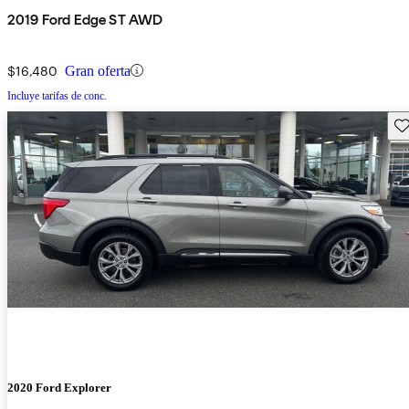
2019 Ford Edge ST AWD
$16,480
Gran oferta
Incluye tarifas de conc.
Gu
2020 Ford Explorer