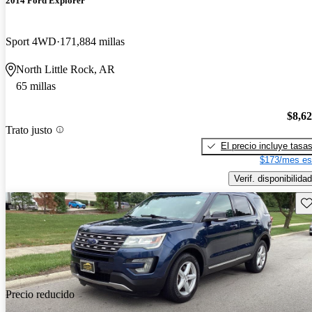
2014 Ford Explorer
Sport 4WD
171,884 millas
North Little Rock, AR
65 millas
$8,6
Trato justo
El precio incluye tasa
$173/mes es
Verif. disponibilidad
Gu
Precio reducido