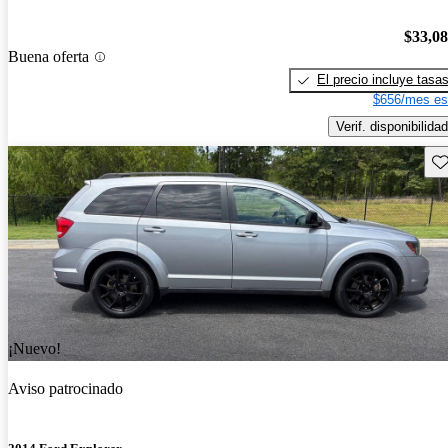
$33,0
Buena oferta
El precio incluye tasa
$656/mes es
Verif. disponibilidad
Gu
¡Nuevo!
Aviso patrocinado