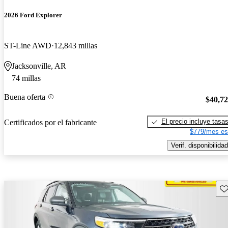
2026 Ford Explorer
ST-Line AWD
12,843 millas
Jacksonville, AR
74 millas
Buena oferta
$40,7
El precio incluye tasa
Certificados por el fabricante
$779/mes es
Verif. disponibilidad
Gu