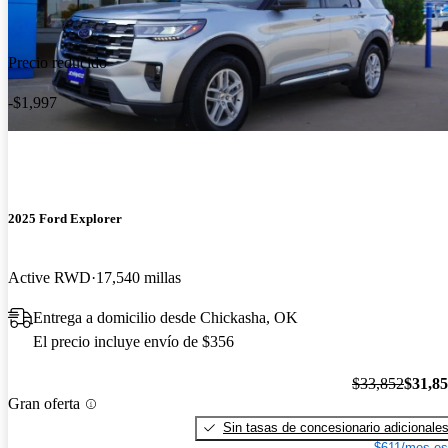
Precio reducido
-$1,997
2025 Ford Explorer
Active RWD
17,540 millas
Entrega a domicilio desde Chickasha, OK
El precio incluye envío de $356
$33,852
$31,8
Gran oferta
Sin tasas de concesionario adicionale
$611/mes es