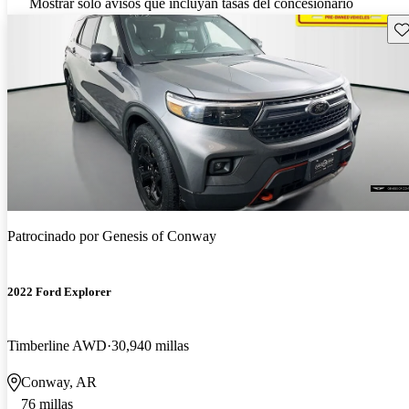
Mostrar solo avisos que incluyan tasas del concesionario
Gu
Patrocinado por
Genesis of Conway
2022 Ford Explorer
Timberline AWD
30,940 millas
Conway, AR
76 millas