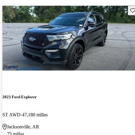
Gu
¡Nuevo!
2023 Ford Explorer
ST AWD
47,180 millas
Jacksonville, AR
75 millas