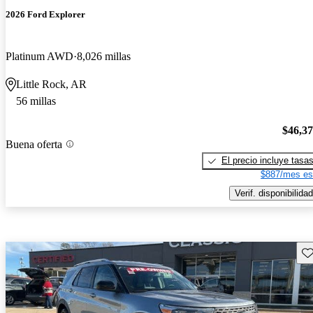
2026 Ford Explorer
Platinum AWD
8,026 millas
Little Rock, AR
56 millas
$46,3
Buena oferta
El precio incluye tasa
$887/mes es
Verif. disponibilidad
Gu