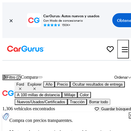
CarGurus: Autos nuevos y usados
Obtene
Con Modo de concesionario
150K+
Ford Explorer usados en venta cerca de
Arkadelphia, AR
Compara
Filtro (2)
Ordenar
Ford
Explorer
Año
Precio
Ocultar resultados de entrega
A 100 millas de distancia
Millaje
Color
Nuevos/Usados/Certificados
Tracción
Borrar todo
1,306 vehículos encontrados
Guardar búsque
Compra con precios transparentes.