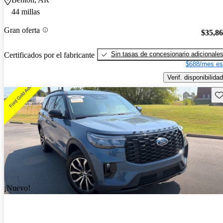
44 millas
Gran oferta
$35,8
Sin tasas de concesionario adicionale
Certificados por el fabricante
$688/mes es
Verif. disponibilidad
Gu
¡Nuevo!