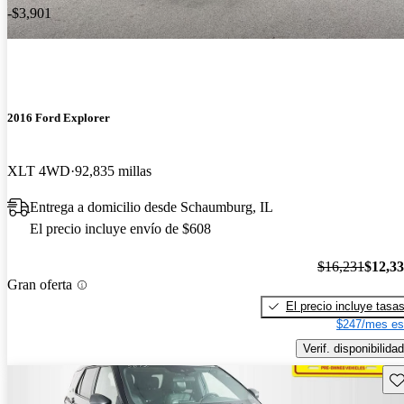
-$3,901
2016 Ford Explorer
XLT 4WD
92,835 millas
Entrega a domicilio desde Schaumburg, IL
El precio incluye envío de $608
$16,231
$12,3
Gran oferta
El precio incluye tasa
$247/mes es
Verif. disponibilidad
Gu