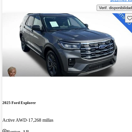
Verif. disponibilidad
Gu
2025 Ford Explorer
Active AWD
17,268 millas
Benton, AR