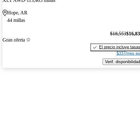
XLT AWD
113,465 millas
Hope, AR
44 millas
$18,553
$16,8
Gran oferta
El precio incluye tasa
$337/mes es
Verif. disponibilidad