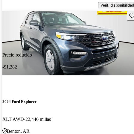
Verif. disponibilidad
Gu
Precio reducido
-$1,282
2024 Ford Explorer
XLT AWD
22,446 millas
Benton, AR