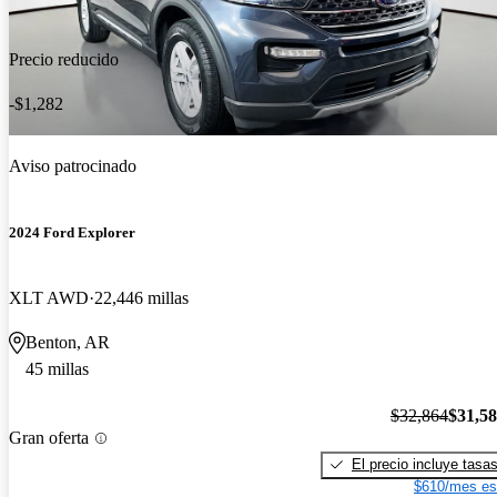
Precio reducido
-$1,282
Aviso patrocinado
2024 Ford Explorer
XLT AWD
22,446 millas
Benton, AR
45 millas
$32,864
$31,5
Gran oferta
El precio incluye tasa
$610/mes es