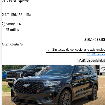
2017 Ford Explorer
XLT
156,156 millas
Amity, AR
25 millas
$10,145
$8,9
Gran oferta
Sin tasas de concesionario adicionale
$180/mes es
Verif. disponibilidad
Gu