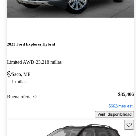
2023 Ford Explorer Hybrid
Limited AWD
23,218 millas
Saco, ME
1 millas
$35,406
Buena oferta
$662/mes est.
Verif. disponibilidad
Guard