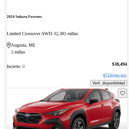
2024 Subaru Forester
Limited Crossover AWD
32,381 millas
Augusta, ME
1 millas
$38,494
Incierto
$713/mes est.
Verif. disponibilidad
Guard