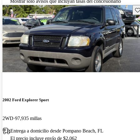
Mostrar solo avisos que incluyan tasas del concesionario
Gu
2002 Ford Explorer Sport
2WD
97,935 millas
Entrega a domicilio desde Pompano Beach, FL
El precio incluye envío de $2,062