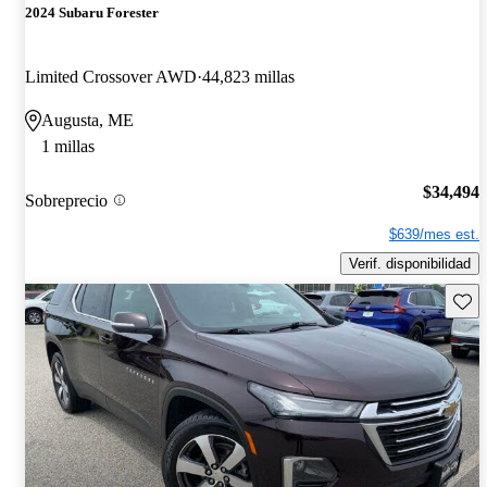
2024 Subaru Forester
Limited Crossover AWD
44,823 millas
Augusta, ME
1 millas
$34,494
Sobreprecio
$639/mes est.
Verif. disponibilidad
Guard