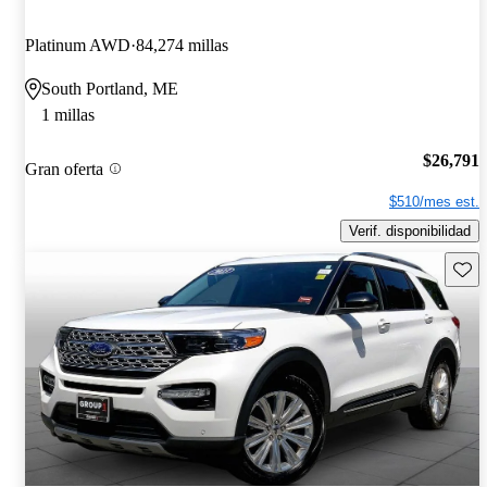
Platinum AWD
84,274 millas
South Portland, ME
1 millas
$26,791
Gran oferta
$510/mes est.
Verif. disponibilidad
Guard