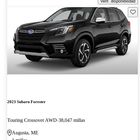
Verif. disponibilidad
Guard
2023 Subaru Forester
Touring Crossover AWD
38,047 millas
Augusta, ME