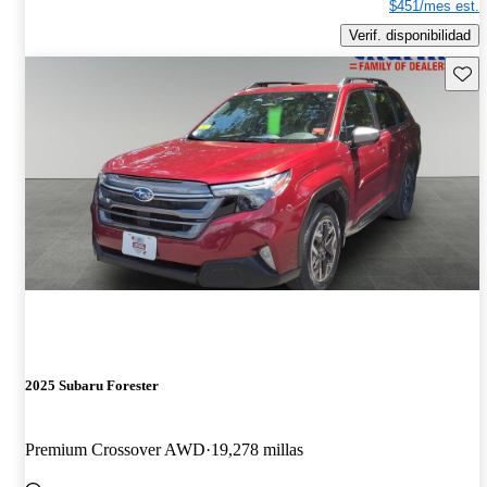
$451/mes est.
Verif. disponibilidad
Guard
2025 Subaru Forester
Premium Crossover AWD
19,278 millas