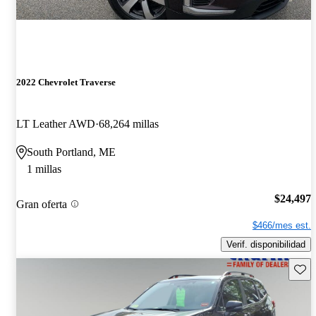
2022 Chevrolet Traverse
LT Leather AWD
68,264 millas
South Portland, ME
1 millas
$24,497
Gran oferta
$466/mes est.
Verif. disponibilidad
Guard