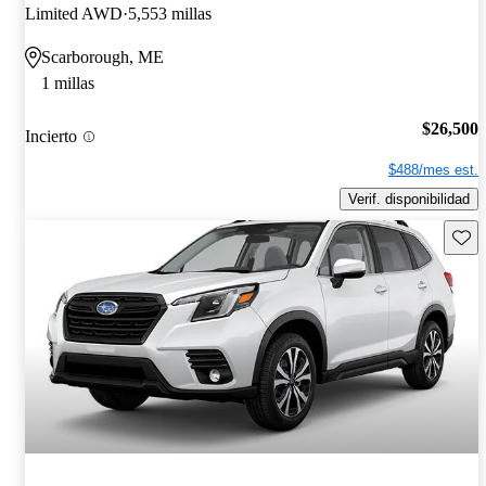
Limited AWD
5,553 millas
Scarborough, ME
1 millas
$26,500
Incierto
$488/mes est.
Verif. disponibilidad
Guard