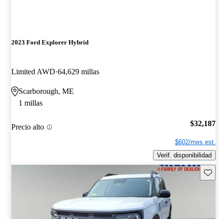
2023 Ford Explorer Hybrid
Limited AWD
64,629 millas
Scarborough, ME
1 millas
$32,187
Precio alto
$602/mes est.
Verif. disponibilidad
Guard