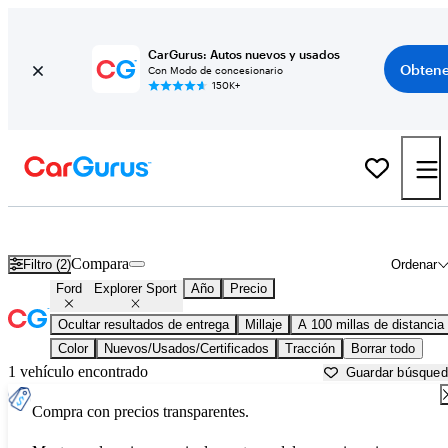
CarGurus: Autos nuevos y usados
Obtene
Con Modo de concesionario
150K+
Ford Explorer Sport usados en venta cerca de
Augusta, ME
Compara
Filtro (2)
Ordenar
Ford
Explorer Sport
Año
Precio
Ocultar resultados de entrega
Millaje
A 100 millas de distancia
Color
Nuevos/Usados/Certificados
Tracción
Borrar todo
1 vehículo encontrado
Guardar búsque
Compra con precios transparentes.