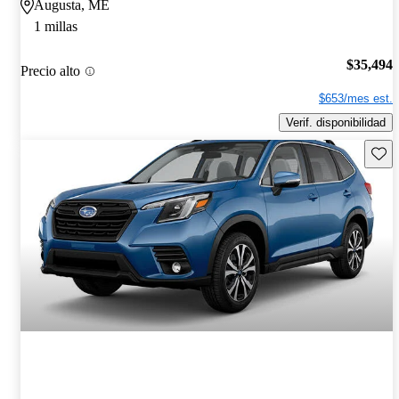
Augusta, ME
1 millas
$35,494
Precio alto
$653/mes est.
Verif. disponibilidad
Guard