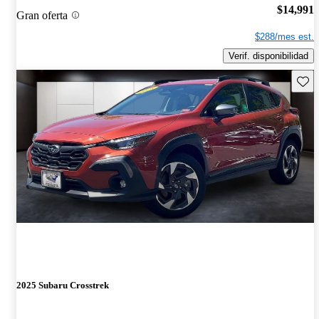
$14,991
Gran oferta
$288/mes est.
Verif. disponibilidad
Guard
2025 Subaru Crosstrek