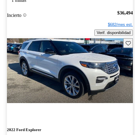
1 millas
$36,494
Incierto
$682/mes est.
Verif. disponibilidad
Guard
2022 Ford Explorer