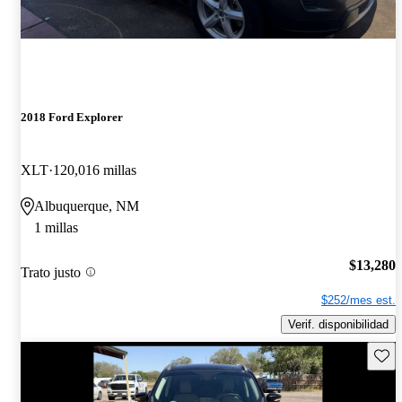
2018 Ford Explorer
XLT
120,016 millas
Albuquerque, NM
1 millas
$13,280
Trato justo
$252/mes est.
Verif. disponibilidad
Guard