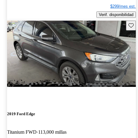
$299/mes est.
Verif. disponibilidad
Guard
2019 Ford Edge
Titanium FWD
113,000 millas