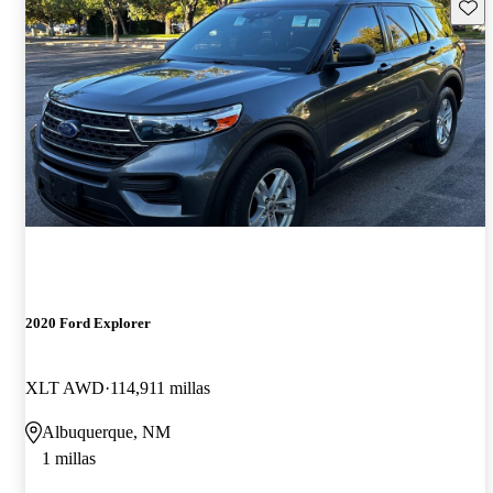
Guard
2020 Ford Explorer
XLT AWD
114,911 millas
Albuquerque, NM
1 millas