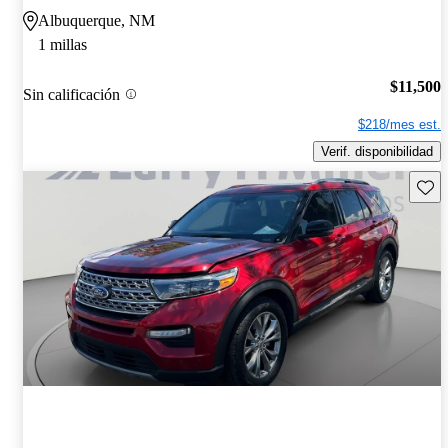
Albuquerque, NM
1 millas
$11,500
Sin calificación
$218/mes est.
Verif. disponibilidad
Guard