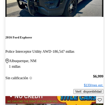
2016 Ford Explorer
Police Interceptor Utility AWD
186,547 millas
Albuquerque, NM
1 millas
$6,999
Sin calificación
$133/mes est.
Verif. disponibilidad
Guard