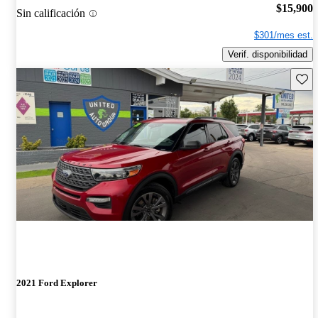
$15,900
Sin calificación
$301/mes est.
Verif. disponibilidad
Guard
2021 Ford Explorer