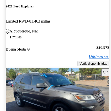
2021 Ford Explorer
Limited RWD
81,463 millas
Albuquerque, NM
1 millas
$20,978
Buena oferta
$394/mes est.
Verif. disponibilidad
Guard