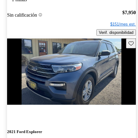
$7,950
Sin calificación
$151/mes est.
Verif. disponibilidad
Guard
2021 Ford Explorer