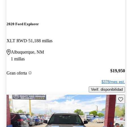
2020 Ford Explorer
XLT RWD
51,188 millas
Albuquerque, NM
1 millas
$19,950
Gran oferta
$378/mes est.
Verif. disponibilidad
Guard