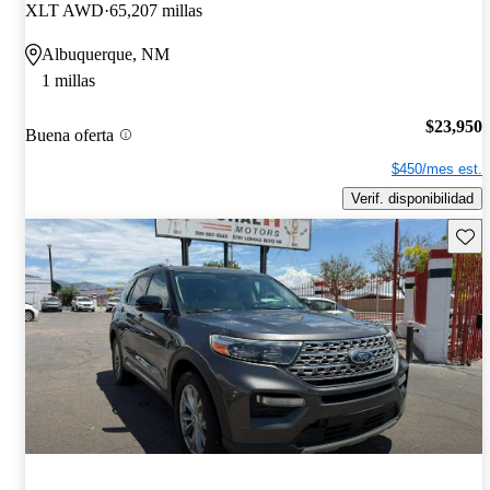
XLT AWD
65,207 millas
Albuquerque, NM
1 millas
$23,950
Buena oferta
$450/mes est.
Verif. disponibilidad
Guard