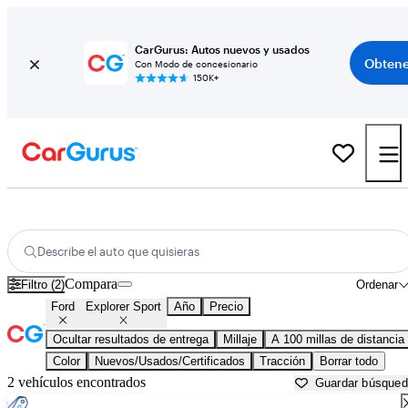
CarGurus: Autos nuevos y usados
Obtene
Con Modo de concesionario
150K+
Ford Explorer Sport usados en venta cerca de
Albuquerque, NM
Describe el auto que quisieras
Compara
Filtro (2)
Ordenar
Ford
Explorer Sport
Año
Precio
Ocultar resultados de entrega
Millaje
A 100 millas de distancia
Color
Nuevos/Usados/Certificados
Tracción
Borrar todo
2 vehículos encontrados
Guardar búsque