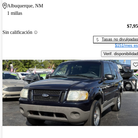
Albuquerque, NM
1 millas
$7,9
Sin calificación
Tasas no divulgada
$151/mes es
Verif. disponibilidad
Gu