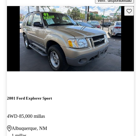
Verif. disponibilidad
Guard
2001 Ford Explorer Sport
4WD
85,000 millas
Albuquerque, NM
1 millas