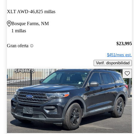
XLT AWD
46,825 millas
Bosque Farms, NM
1 millas
$23,995
Gran oferta
$451/mes est.
Verif. disponibilidad
Guard