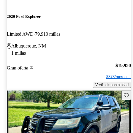
2020 Ford Explorer
Limited AWD
79,910 millas
Albuquerque, NM
1 millas
$19,950
Gran oferta
$378/mes est.
Verif. disponibilidad
Guard