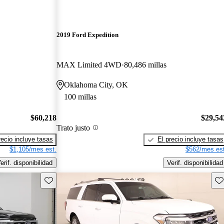
2019 Ford Expedition
MAX Limited 4WD
80,486 millas
Oklahoma City, OK
100 millas
$60,218
$29,54
Trato justo
recio incluye tasas
El precio incluye tasas
$1,105/mes est.
$562/mes est
erif. disponibilidad
Verif. disponibilidad
Guarda este Aviso
Gu