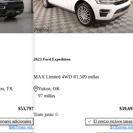
¡Nuevo!
2023 Ford Expedition
MAX Limited 4WD
81,509 millas
ton, TX
Yukon, OK
97 millas
$53,797
$39,69
Trato justo
onario adicionales
El precio incluye tasas
$987/mes est.
$735/mes est