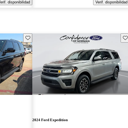
erif. disponibilidad
Verif. disponibilidad
Guarda este Aviso
Gu
2024 Ford Expedition