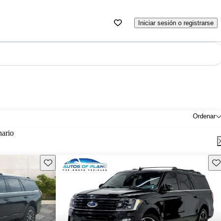
Iniciar sesión o registrarse
Ordenar
nario
Guarda este Aviso
Gu