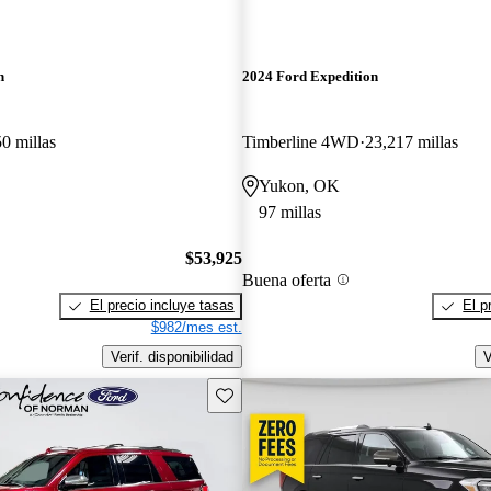
n
2024 Ford Expedition
0 millas
Timberline 4WD
23,217 millas
Yukon, OK
97 millas
$53,925
Buena oferta
El precio incluye tasas
El p
$982/mes est.
Verif. disponibilidad
V
Guarda este Aviso