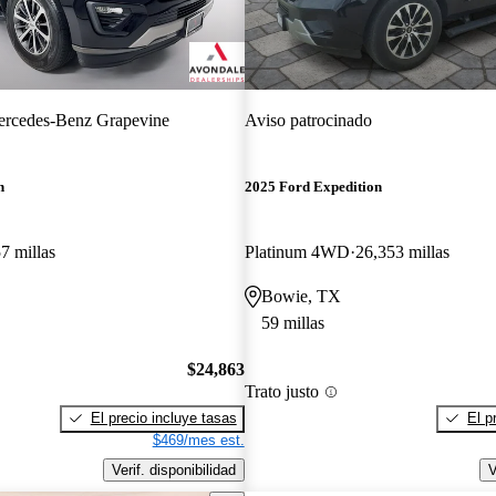
rcedes-Benz Grapevine
Aviso patrocinado
n
2025 Ford Expedition
7 millas
Platinum 4WD
26,353 millas
Bowie, TX
59 millas
$24,863
Trato justo
El precio incluye tasas
El p
$469/mes est.
Verif. disponibilidad
V