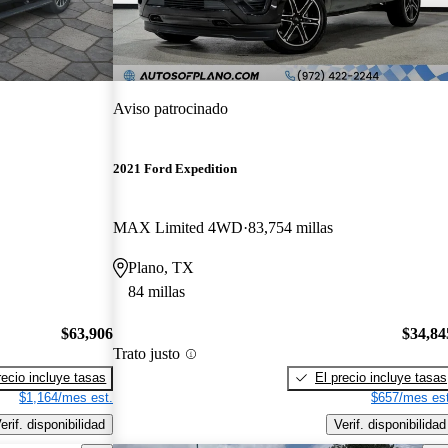
Aviso patrocinado
2021 Ford Expedition
MAX Limited 4WD
83,754 millas
Plano, TX
84 millas
$63,906
$34,84
Trato justo
recio incluye tasas
El precio incluye tasas
$1,164/mes est.
$657/mes est
erif. disponibilidad
Verif. disponibilidad