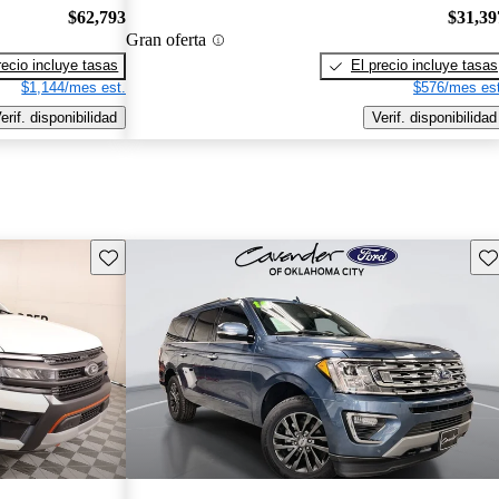
$62,793
$31,39
Gran oferta
recio incluye tasas
El precio incluye tasas
$1,144/mes est.
$576/mes est
erif. disponibilidad
Verif. disponibilidad
Guarda este Aviso
Gu