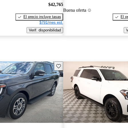
$42,765
Buena oferta
El precio incluye tasas
El p
$791/mes est.
Verif. disponibilidad
V
Guarda este Aviso