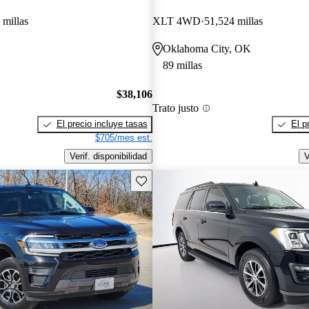
 millas
XLT 4WD
51,524 millas
Oklahoma City, OK
89 millas
$38,106
Trato justo
El precio incluye tasas
El p
$705/mes est.
Verif. disponibilidad
V
Guarda este Aviso