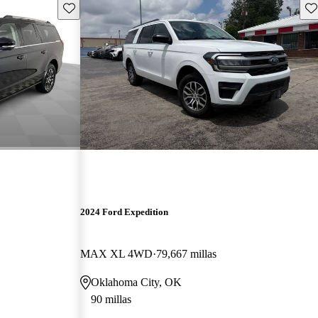
Guarda este Aviso
Gu
2024 Ford Expedition
MAX XL 4WD
79,667 millas
Oklahoma City, OK
90 millas