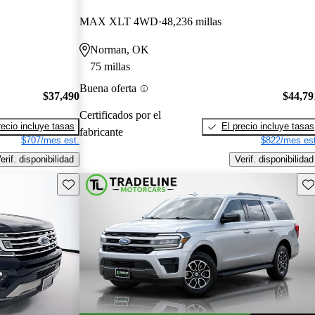
MAX XLT 4WD
48,236 millas
Norman, OK
75 millas
Buena oferta
$37,490
$44,79
Certificados por el
recio incluye tasas
El precio incluye tasas
fabricante
$707/mes est.
$822/mes est
erif. disponibilidad
Verif. disponibilidad
Guarda este Aviso
Gu