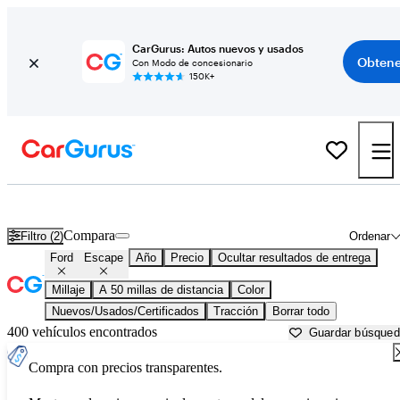
CarGurus: Autos nuevos y usados
Obtene
Con Modo de concesionario
150K+
Ford Escape usados en venta cerca de
Dallas, TX
Compara
Filtro (2)
Ordenar
Ford
Escape
Año
Precio
Ocultar resultados de entrega
Millaje
A 50 millas de distancia
Color
Nuevos/Usados/Certificados
Tracción
Borrar todo
400 vehículos encontrados
Guardar búsque
Compra con precios transparentes.