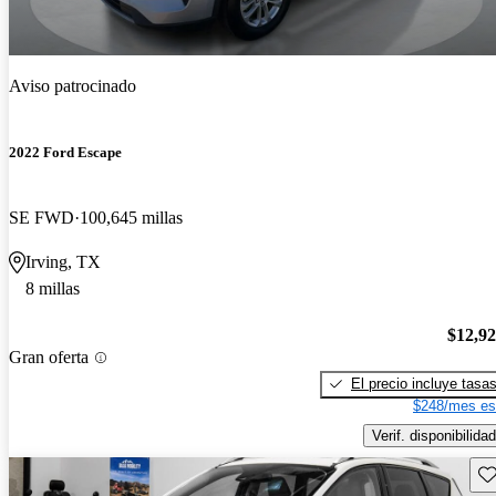
Aviso patrocinado
2022 Ford Escape
SE FWD
100,645 millas
Irving, TX
8 millas
$12,9
Gran oferta
El precio incluye tasa
$248/mes es
Verif. disponibilidad
Gu