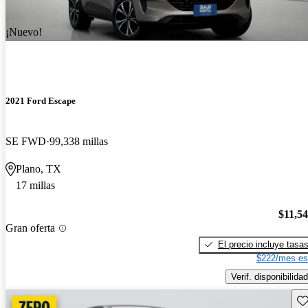
¡Nuevo!
2021 Ford Escape
SE FWD
99,338 millas
Plano, TX
17 millas
$11,5
Gran oferta
El precio incluye tasa
$222/mes es
Verif. disponibilidad
Gu