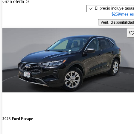
Gran oferta
El precio incluye tasa
$259/mes es
Verif. disponibilidad
Gu
2023 Ford Escape