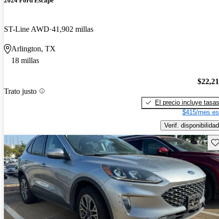
2024 Ford Escape
ST-Line AWD
41,902 millas
Arlington, TX
18 millas
$22,2
Trato justo
El precio incluye tasa
$415/mes es
Verif. disponibilidad
Gu