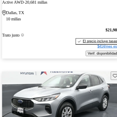
Active AWD
20,681 millas
Dallas, TX
10 millas
$21,9
Trato justo
El precio incluye tasa
$414/mes es
Verif. disponibilidad
Gu