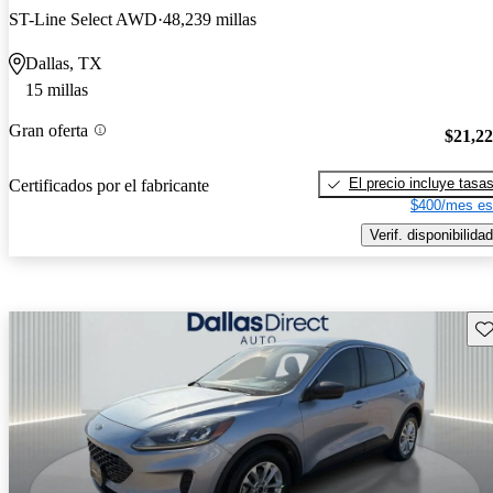
ST-Line Select AWD
48,239 millas
Dallas, TX
15 millas
Gran oferta
$21,2
El precio incluye tasa
Certificados por el fabricante
$400/mes es
Verif. disponibilidad
Gu