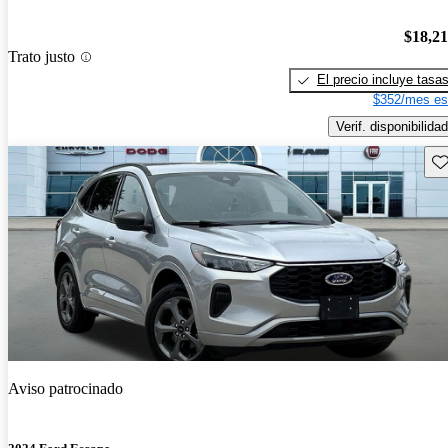
$18,2
Trato justo
El precio incluye tasa
$352/mes es
Verif. disponibilidad
Gu
Aviso patrocinado