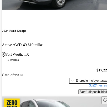
2024 Ford Escape
Active AWD
49,610 millas
Fort Worth, TX
32 millas
$17,2
Gran oferta
El precio incluye tasa
$322/mes es
Verif. disponibilidad
Gu