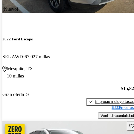
¡Nuevo!
2022 Ford Escape
SEL AWD
67,927 millas
Mesquite, TX
10 millas
$15,8
Gran oferta
El precio incluye tasa
$303/mes es
Verif. disponibilidad
Gu