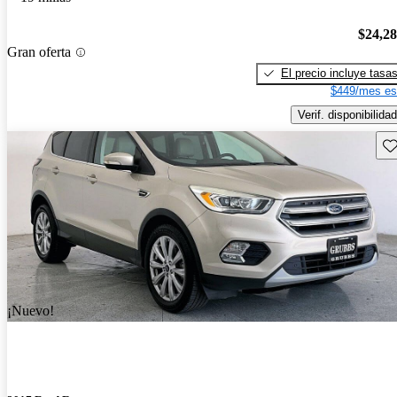
$24,2
Gran oferta
El precio incluye tasa
$449/mes es
Verif. disponibilidad
Gu
¡Nuevo!