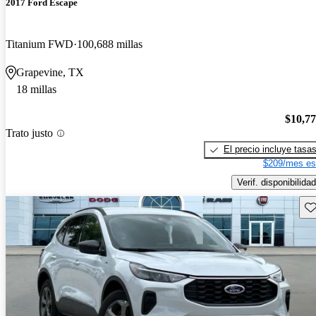
2017 Ford Escape
Titanium FWD
100,688 millas
Grapevine, TX
18 millas
$10,7
Trato justo
El precio incluye tasa
$209/mes es
Verif. disponibilidad
Gu