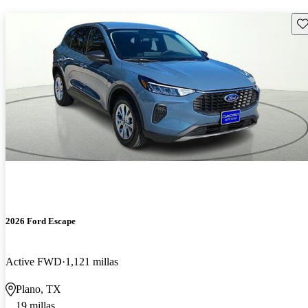
Gu
2026 Ford Escape
Active FWD
1,121 millas
Plano, TX
19 millas