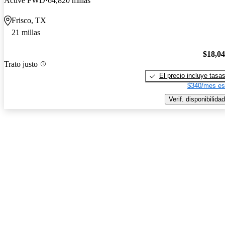
Active FWD
64,820 millas
Frisco, TX
21 millas
$18,0
Trato justo
El precio incluye tasa
$340/mes es
Verif. disponibilidad