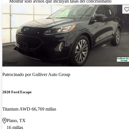
Mostrar solo avisos que incluyan tasas del concesionario
Gu
¡Nuevo!
Patrocinado por
Gulliver Auto Group
2020 Ford Escape
Titanium AWD
66,769 millas
Plano, TX
16 millas