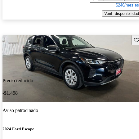
$246/mes es
Verif. disponibilidad
Gu
Precio reducido
-$1,458
Aviso patrocinado
2024 Ford Escape