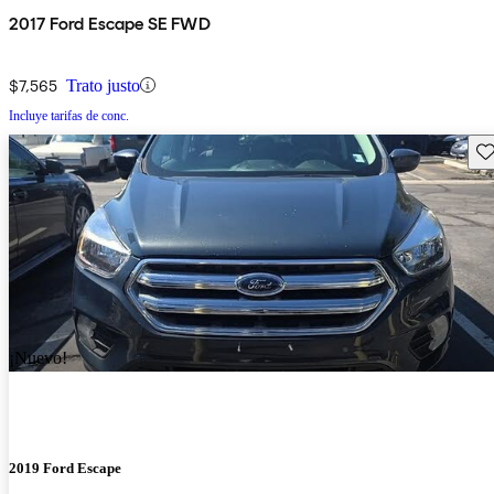
2017 Ford Escape SE FWD
$7,565
Trato justo
Incluye tarifas de conc.
Gu
¡Nuevo!
2019 Ford Escape