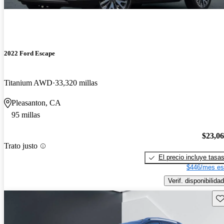
2022 Ford Escape
Titanium AWD
33,320 millas
Pleasanton, CA
95 millas
$23,0
Trato justo
El precio incluye tasa
$446/mes es
Verif. disponibilidad
Gu