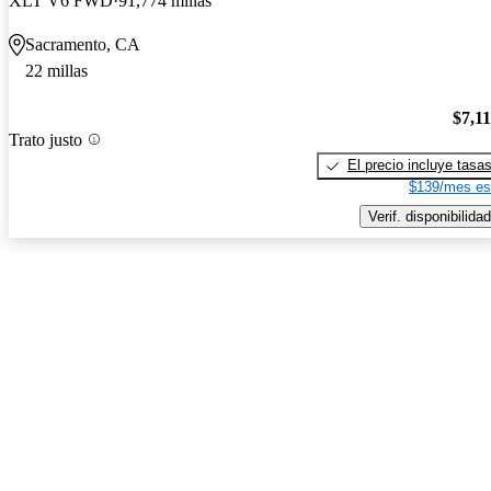
XLT V6 FWD
91,774 millas
Sacramento, CA
22 millas
$7,1
Trato justo
El precio incluye tasa
$139/mes es
Verif. disponibilidad