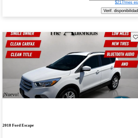
$217/mes es
Verif. disponibilidad
Gu
¡Nuevo!
2018 Ford Escape