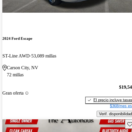
2024 Ford Escape
ST-Line AWD
53,089 millas
Carson City, NV
72 millas
$19,5
Gran oferta
El precio incluye tasa
$368/mes es
Verif. disponibilidad
Gu