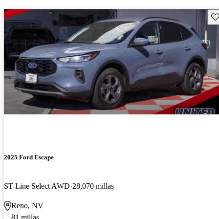
Gu
2025 Ford Escape
ST-Line Select AWD
28,070 millas
Reno, NV
81 millas