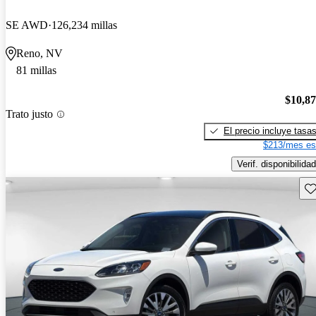
SE AWD
126,234 millas
Reno, NV
81 millas
$10,8
Trato justo
El precio incluye tasa
$213/mes es
Verif. disponibilidad
Gu