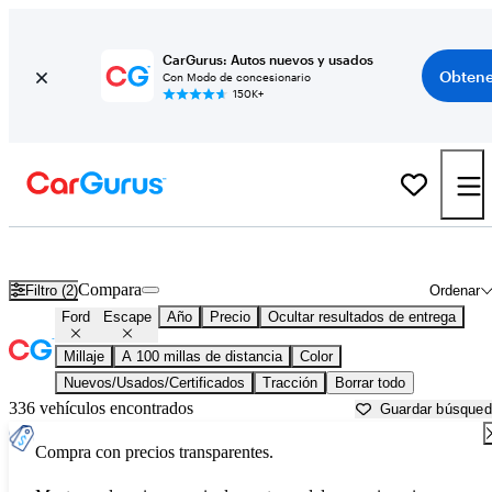
CarGurus: Autos nuevos y usados
Obtene
Con Modo de concesionario
150K+
Ford Escape usados en venta cerca de
Auburn, CA
Compara
Filtro (2)
Ordenar
Ford
Escape
Año
Precio
Ocultar resultados de entrega
Millaje
A 100 millas de distancia
Color
Nuevos/Usados/Certificados
Tracción
Borrar todo
336 vehículos encontrados
Guardar búsque
Compra con precios transparentes.