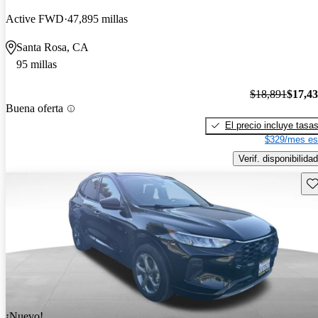
Active FWD
47,895 millas
Santa Rosa, CA
95 millas
$18,891
$17,4
Buena oferta
El precio incluye tasa
$329/mes es
Verif. disponibilidad
Gu
¡Nuevo!