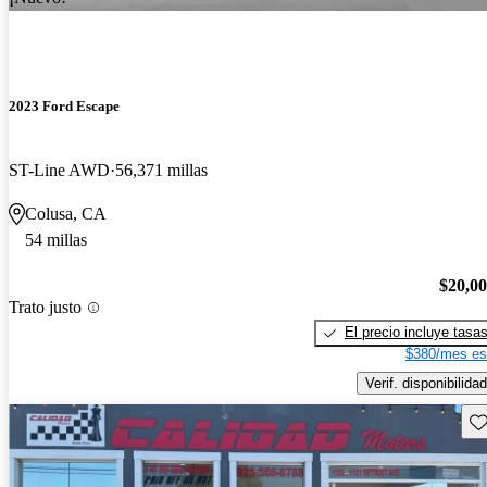
2023 Ford Escape
ST-Line AWD
56,371 millas
Colusa, CA
54 millas
$20,0
Trato justo
El precio incluye tasa
$380/mes es
Verif. disponibilidad
Gu