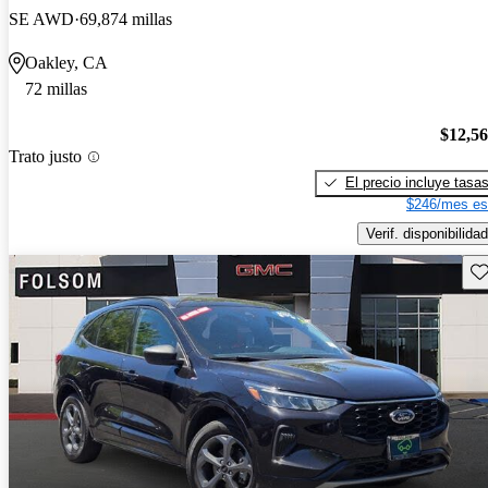
SE AWD
69,874 millas
Oakley, CA
72 millas
$12,5
Trato justo
El precio incluye tasa
$246/mes es
Verif. disponibilidad
Gu