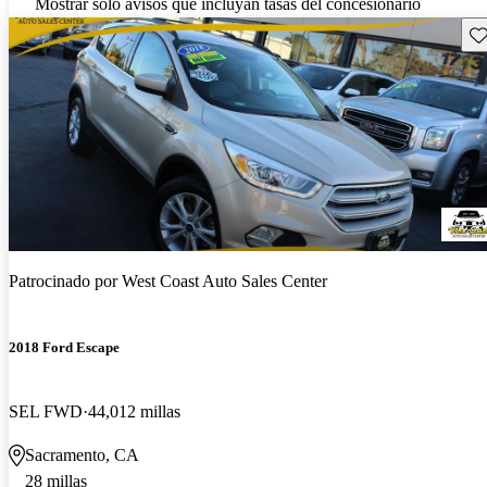
Mostrar solo avisos que incluyan tasas del concesionario
Gu
Patrocinado por
West Coast Auto Sales Center
2018 Ford Escape
SEL FWD
44,012 millas
Sacramento, CA
28 millas