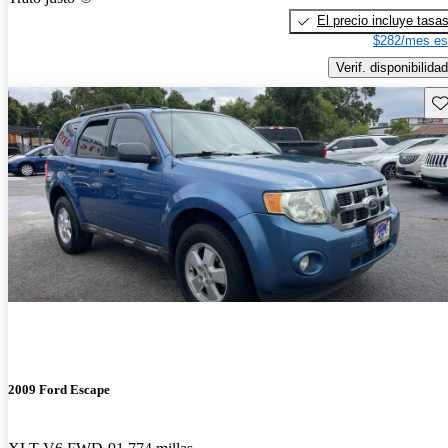
El precio incluye tasa
$282/mes es
Verif. disponibilidad
Gu
2009 Ford Escape