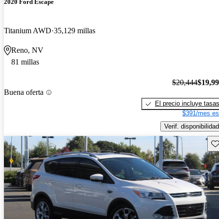
2020 Ford Escape
Titanium AWD
35,129 millas
Reno, NV
81 millas
$20,444
$19,9
Buena oferta
El precio incluye tasa
$391/mes es
Verif. disponibilidad
Gu