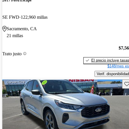
2017 Ford Escape
SE FWD
122,960 millas
Sacramento, CA
21 millas
$7,5
Trato justo
El precio incluye tasa
$148/mes es
Verif. disponibilidad
Gu