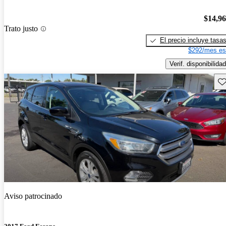
$14,9
Trato justo
El precio incluye tasa
$292/mes es
Verif. disponibilidad
Gu
Aviso patrocinado