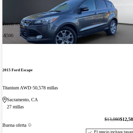
Precio reducido
-$500
2015 Ford Escape
Titanium AWD
50,578 millas
Sacramento, CA
27 millas
$13,080
$12,5
Buena oferta
El precio incluye tasa