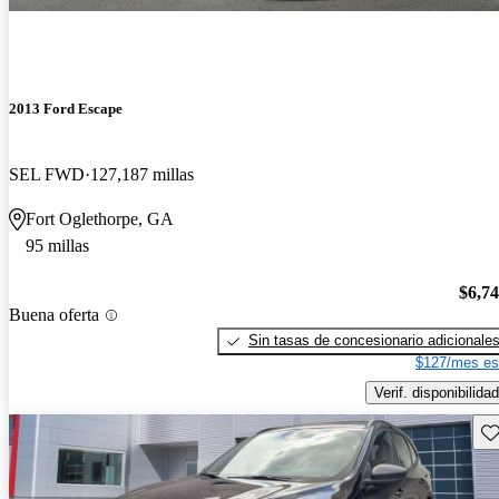
2013 Ford Escape
SEL FWD
127,187 millas
Fort Oglethorpe, GA
95 millas
$6,7
Buena oferta
Sin tasas de concesionario adicionale
$127/mes es
Verif. disponibilidad
Gu