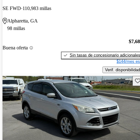
SE FWD
110,983 millas
Alpharetta, GA
98 millas
$7,6
Buena oferta
Sin tasas de concesionario adicionale
$144/mes es
Verif. disponibilidad
Gu