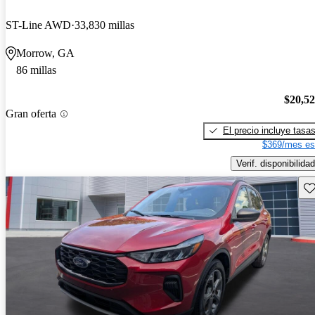
ST-Line AWD
33,830 millas
Morrow, GA
86 millas
$20,5
Gran oferta
El precio incluye tasa
$369/mes es
Verif. disponibilidad
Gu