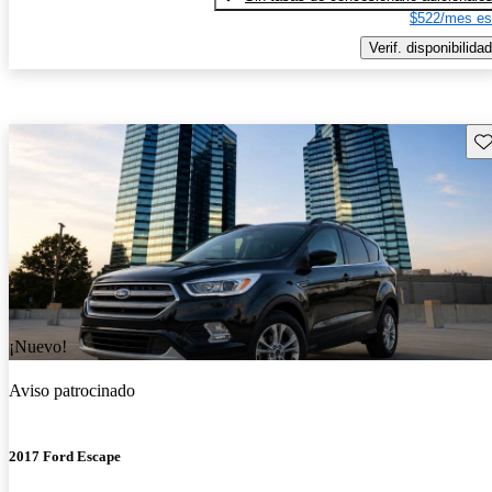
$522/mes es
Verif. disponibilidad
Gu
¡Nuevo!
Aviso patrocinado
2017 Ford Escape