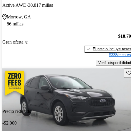
Active AWD
30,817 millas
Morrow, GA
86 millas
$18,7
Gran oferta
El precio incluye tasa
$338/mes es
Verif. disponibilidad
Gu
Precio reducido
-$2,000