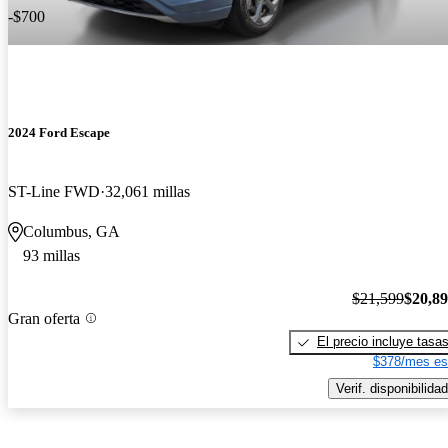
-$700
2024 Ford Escape
ST-Line FWD
32,061 millas
Columbus, GA
93 millas
$21,599
$20,8
Gran oferta
El precio incluye tasa
$378/mes es
Verif. disponibilidad