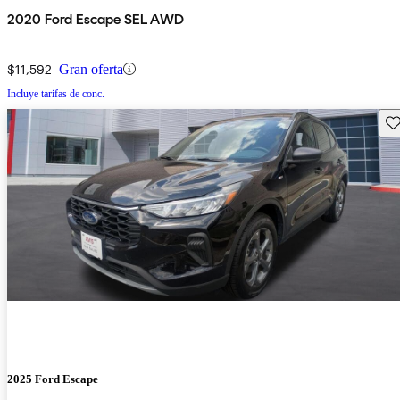
2020 Ford Escape SEL AWD
$11,592
Gran oferta
Incluye tarifas de conc.
Gu
2025 Ford Escape