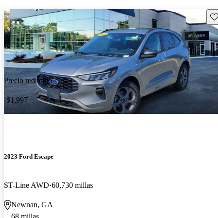
Gu
Precio reducido
-$1,997
2023 Ford Escape
ST-Line AWD
60,730 millas
Newnan, GA
68 millas