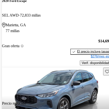
2020 Ford Escape
SEL AWD
72,833 millas
Marietta, GA
77 millas
$14,6
Gran oferta
El precio incluye tasa
$276/mes es
Verif. disponibilidad
Gu
Precio reducido