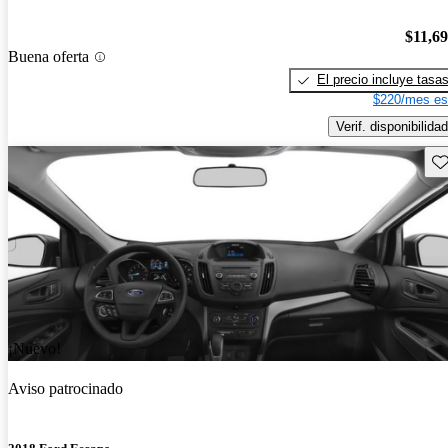
$11,6
Buena oferta
El precio incluye tasa
$220/mes es
Verif. disponibilidad
Gu
¡Nuevo!
Aviso patrocinado