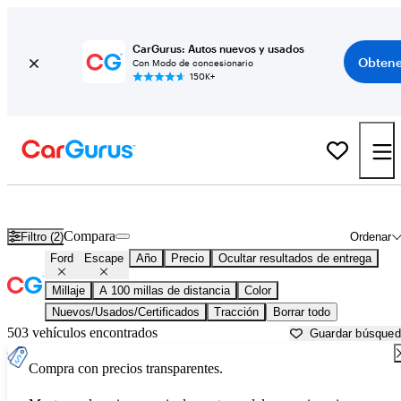
CarGurus: Autos nuevos y usados
Obtene
Con Modo de concesionario
150K+
Ford Escape usados en venta cerca de
Anniston, AL
Compara
Filtro (2)
Ordenar
Ford
Escape
Año
Precio
Ocultar resultados de entrega
Millaje
A 100 millas de distancia
Color
Nuevos/Usados/Certificados
Tracción
Borrar todo
503 vehículos encontrados
Guardar búsque
Compra con precios transparentes.