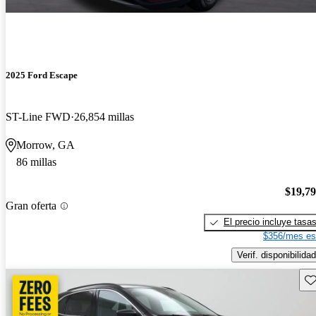
2025 Ford Escape
ST-Line FWD
26,854 millas
Morrow, GA
86 millas
$19,7
Gran oferta
El precio incluye tasa
$356/mes es
Verif. disponibilidad
Gu