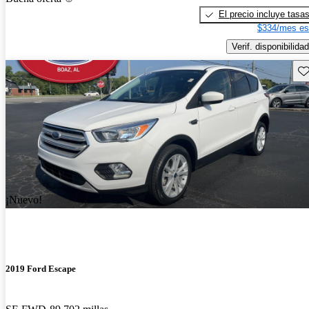
El precio incluye tasa
$334/mes es
Verif. disponibilidad
Gu
¡Nuevo!
2019 Ford Escape