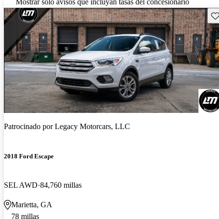
Mostrar solo avisos que incluyan tasas del concesionario
Gu
Patrocinado por
Legacy Motorcars, LLC
2018 Ford Escape
SEL AWD
84,760 millas
Marietta, GA
78 millas