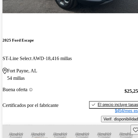
2025 Ford Escape
ST-Line Select AWD
18,416 millas
Fort Payne, AL
54 millas
Buena oferta
$25,2
El precio incluye tasa
Certificados por el fabricante
$454/mes es
Verif. disponibilidad
Gu