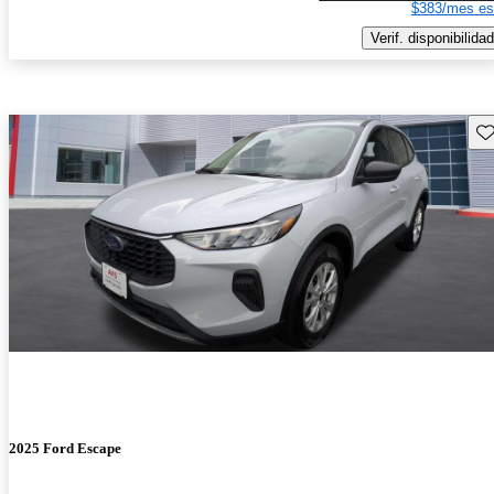
$383/mes es
Verif. disponibilidad
Gu
2025 Ford Escape