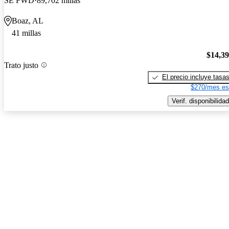
SE FWD
89,702 millas
Boaz, AL
41 millas
$14,3
Trato justo
El precio incluye tasa
$270/mes es
Verif. disponibilidad