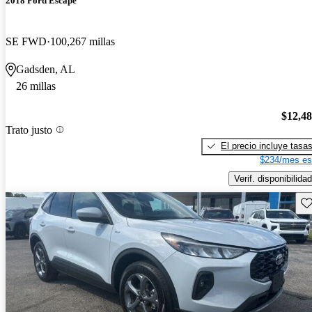
2018 Ford Escape
SE FWD
100,267 millas
Gadsden, AL
26 millas
$12,4
Trato justo
El precio incluye tasa
$234/mes es
Verif. disponibilidad
Gu