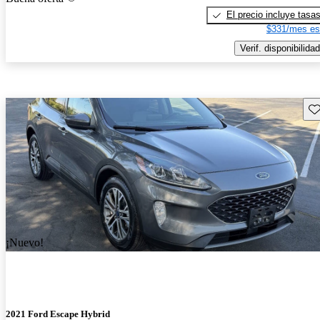
El precio incluye tasa
$331/mes es
Verif. disponibilidad
Gu
¡Nuevo!
2021 Ford Escape Hybrid