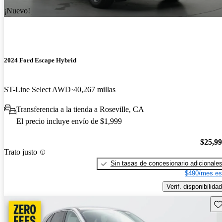
¡Nuevo!
2024 Ford Escape Hybrid
ST-Line Select AWD
40,267 millas
Transferencia a la tienda a Roseville, CA
El precio incluye envío de $1,999
$25,9
Trato justo
Sin tasas de concesionario adicionale
$490/mes es
Verif. disponibilidad
Gu