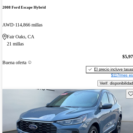
2008 Ford Escape Hybrid
AWD
114,866 millas
Fair Oaks, CA
21 millas
$5,9
Buena oferta
El precio incluye tasa
$117/mes es
Verif. disponibilidad
Gu