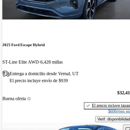
2025 Ford Escape Hybrid
ST-Line Elite AWD
6,428 millas
Entrega a domicilio desde Vernal, UT
El precio incluye envío de $939
$32,4
Buena oferta
El precio incluye tasa
$606/mes es
Verif. disponibilidad
Gu