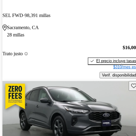
SEL FWD
98,391 millas
Sacramento, CA
28 millas
$16,0
Trato justo
El precio incluye tasa
$310/mes es
Verif. disponibilidad
Gu