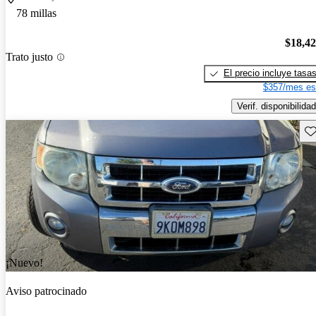
78 millas
$18,4
Trato justo
El precio incluye tasa
$357/mes es
Verif. disponibilidad
Gu
¡Nuevo!
Aviso patrocinado