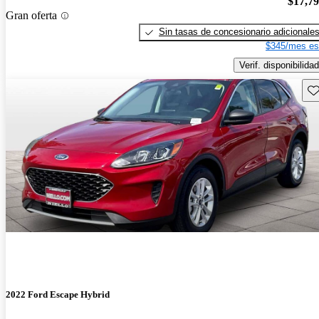
$17,7
Gran oferta
Sin tasas de concesionario adicionale
$345/mes es
Verif. disponibilidad
Gu
2022 Ford Escape Hybrid