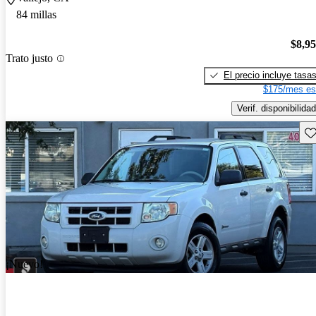
84 millas
$8,9
Trato justo
El precio incluye tasa
$175/mes es
Verif. disponibilidad
Gu
¡Nuevo!