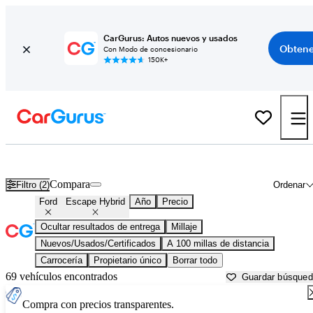
CarGurus: Autos nuevos y usados
Obtene
Con Modo de concesionario
150K+
Ford Escape Hybrid usados en venta cerca de
Auburn, CA
Compara
Filtro (2)
Ordenar
Ford
Escape Hybrid
Año
Precio
Ocultar resultados de entrega
Millaje
Nuevos/Usados/Certificados
A 100 millas de distancia
Carrocería
Propietario único
Borrar todo
69 vehículos encontrados
Guardar búsque
Compra con precios transparentes.