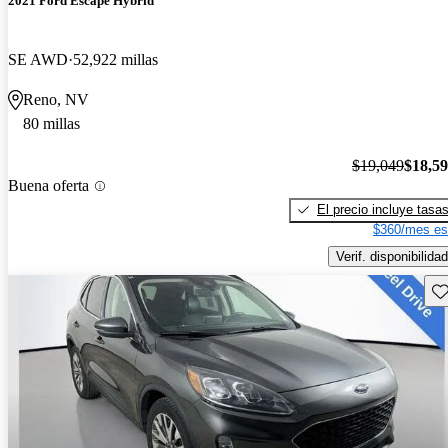
2021 Ford Escape Hybrid
SE AWD
52,922 millas
Reno, NV
80 millas
$19,049
$18,5
Buena oferta
El precio incluye tasa
$360/mes es
Verif. disponibilidad
Gu