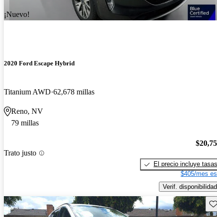
¡Nuevo!
2020 Ford Escape Hybrid
Titanium AWD
62,678 millas
Reno, NV
79 millas
$20,7
Trato justo
El precio incluye tasa
$405/mes es
Verif. disponibilidad
Gu