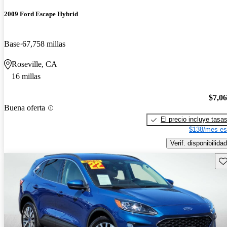
2009 Ford Escape Hybrid
Base
67,758 millas
Roseville, CA
16 millas
$7,0
Buena oferta
El precio incluye tasa
$138/mes es
Verif. disponibilidad
Gu