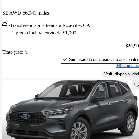
SE AWD
56,941 millas
Transferencia a la tienda a Roseville, CA
El precio incluye envío de $1,999
$20,9
Trato justo
Sin tasas de concesionario adicionale
$406/mes es
Verif. disponibilidad
Gu