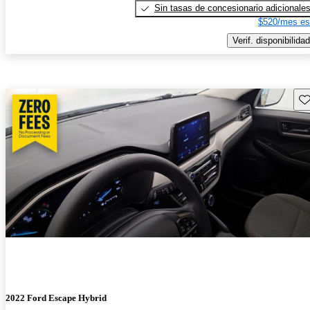
Sin tasas de concesionario adicionale
$520/mes es
Verif. disponibilidad
Gu
2022 Ford Escape Hybrid