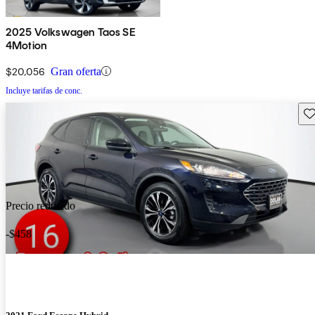
2025 Volkswagen Taos SE
4Motion
$20,056
Gran oferta
Incluye tarifas de conc.
Gu
Precio reducido
-$458