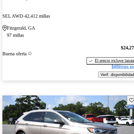
SEL AWD
42,412 millas
Fitzgerald, GA
97 millas
$24,2
Buena oferta
El precio incluye tasa
$489/mes es
Verif. disponibilidad
Gu