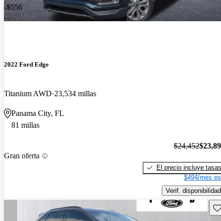
-$556
2022 Ford Edge
Titanium AWD
23,534 millas
Panama City, FL
81 millas
$24,452
$23,8
Gran oferta
El precio incluye tasa
$494/mes es
Verif. disponibilidad
Gu