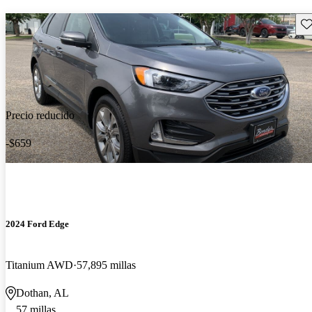
Gu
Precio reducido
-$659
2024 Ford Edge
Titanium AWD
57,895 millas
Dothan, AL
57 millas