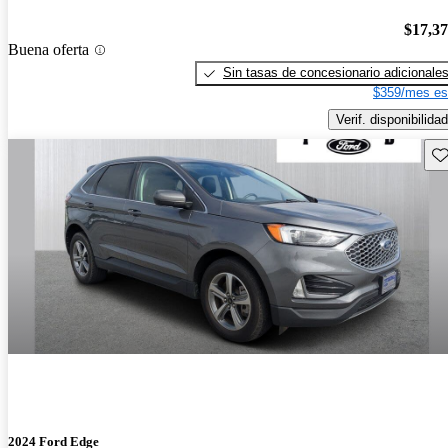
$17,3
Buena oferta
Sin tasas de concesionario adicionale
$359/mes es
Verif. disponibilidad
Gu
2024 Ford Edge