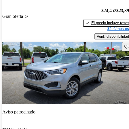
$24,452
$23,8
Gran oferta
El precio incluye tasa
$494/mes es
Verif. disponibilidad
Gu
Aviso patrocinado