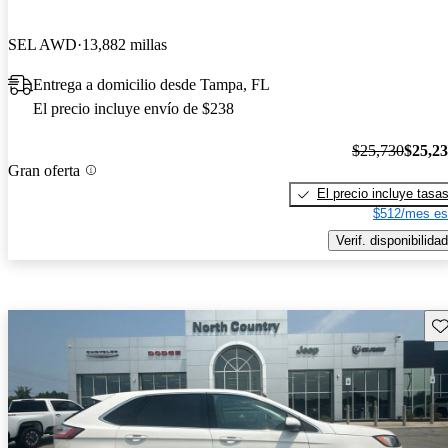
SEL AWD
13,882 millas
Entrega a domicilio desde Tampa, FL
El precio incluye envío de $238
$25,730
$25,2
Gran oferta
El precio incluye tasa
$512/mes es
Verif. disponibilidad
Gu