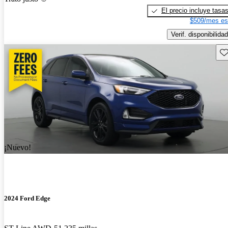
El precio incluye tasa
$509/mes es
Verif. disponibilidad
Gu
¡Nuevo!
2024 Ford Edge