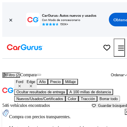
CarGurus: Autos nuevos y usados
Obtene
Con Modo de concesionario
150K+
Ford Edge usados en venta cerca de
Bainbridge, GA
Compara
Filtro (2)
Ordenar
Ford
Edge
Año
Precio
Millaje
Ocultar resultados de entrega
A 100 millas de distancia
Nuevos/Usados/Certificados
Color
Tracción
Borrar todo
546 vehículos encontrados
Guardar búsque
Compra con precios transparentes.