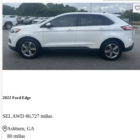
Gu
2022 Ford Edge
SEL AWD
86,727 millas
Ashburn, GA
80 millas