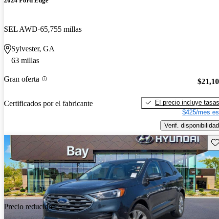
2024 Ford Edge
SEL AWD
65,755 millas
Sylvester, GA
63 millas
Gran oferta
$21,1
El precio incluye tasa
Certificados por el fabricante
$425/mes es
Verif. disponibilidad
Gu
Precio reducido