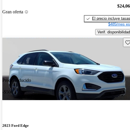
$24,0
Gran oferta
El precio incluye tasa
$485/mes es
Verif. disponibilidad
Gu
Precio reducido
-$500
2023 Ford Edge