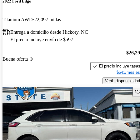
2022 Ford Edge
Titanium AWD
22,097 millas
Entrega a domicilio desde Hickory, NC
El precio incluye envío de $597
$26,2
Buena oferta
El precio incluye tasa
$543/mes es
Verif. disponibilidad
Gu