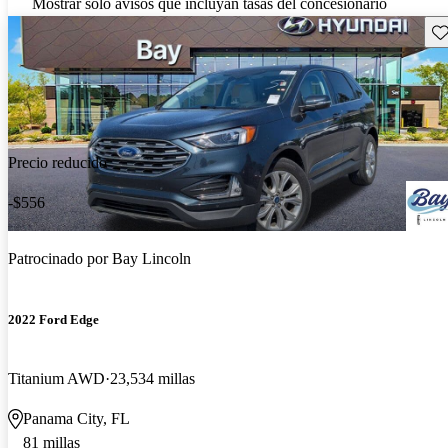
Mostrar solo avisos que incluyan tasas del concesionario
Gu
Precio reducido
-$556
Patrocinado por
Bay Lincoln
2022 Ford Edge
Titanium AWD
23,534 millas
Panama City, FL
81 millas