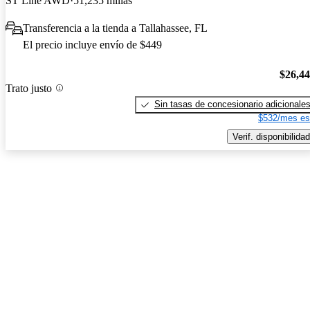
ST Line AWD
51,235 millas
Transferencia a la tienda a Tallahassee, FL
El precio incluye envío de $449
$26,4
Trato justo
Sin tasas de concesionario adicionale
$532/mes es
Verif. disponibilidad