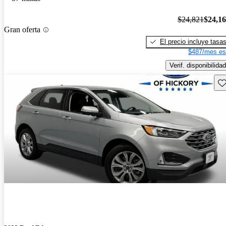
$24,821
$24,1
Gran oferta
El precio incluye tasa
$487/mes es
Verif. disponibilidad
Gu