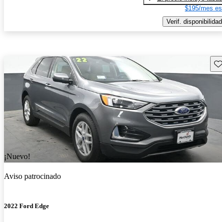
$195/mes es
Verif. disponibilidad
Gu
¡Nuevo!
Aviso patrocinado
2022 Ford Edge