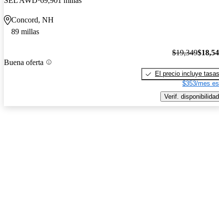
SEL AWD
69,901 millas
Concord, NH
89 millas
$19,349
$18,5
Buena oferta
El precio incluye tasa
$353/mes es
Verif. disponibilidad