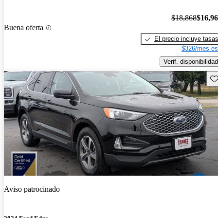
$18,868
$16,9
Buena oferta
El precio incluye tasa
$326/mes es
Verif. disponibilidad
Gu
Aviso patrocinado