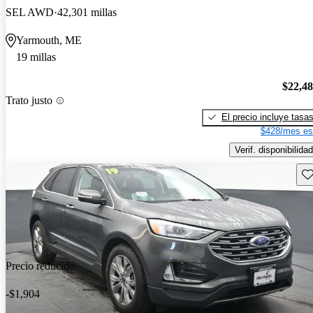
SEL AWD
42,301 millas
Yarmouth, ME
19 millas
$22,4
Trato justo
El precio incluye tasa
$428/mes es
Verif. disponibilidad
Gu
Precio reducido
-$1,904