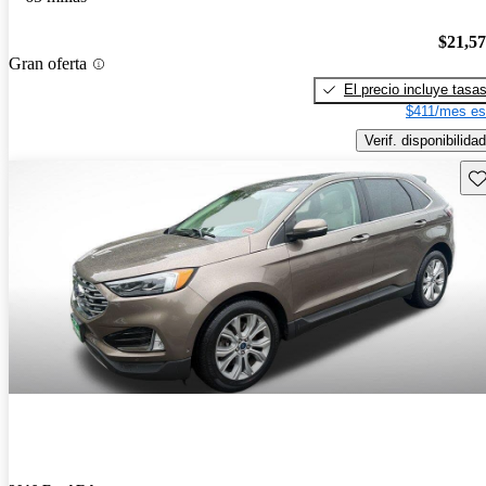
$21,5
Gran oferta
El precio incluye tasa
$411/mes es
Verif. disponibilidad
Gu