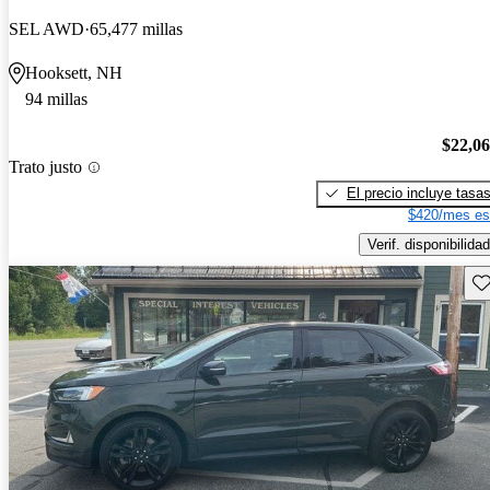
SEL AWD
65,477 millas
Hooksett, NH
94 millas
$22,0
Trato justo
El precio incluye tasa
$420/mes es
Verif. disponibilidad
Gu