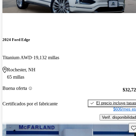
2024 Ford Edge
Titanium AWD
19,132 millas
Rochester, NH
65 millas
Buena oferta
$32,7
El precio incluye tasa
Certificados por el fabricante
$606/mes es
Verif. disponibilidad
Gu