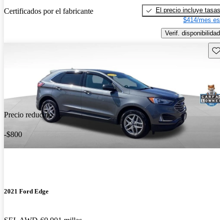
El precio incluye tasa
Certificados por el fabricante
$414/mes es
Verif. disponibilidad
Gu
Precio reducido
-$800
2021 Ford Edge