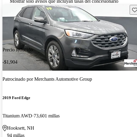
Mostrar solo avisos que incluyan tasas del concesionario
Gu
Precio reducido
-$1,904
Patrocinado por
Merchants Automotive Group
2019 Ford Edge
Titanium AWD
73,601 millas
Hooksett, NH
94 millas