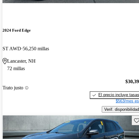
2024 Ford Edge
ST AWD
56,250 millas
Lancaster, NH
72 millas
$30,3
Trato justo
El precio incluye tasa
$563/mes es
Verif. disponibilidad
Gu