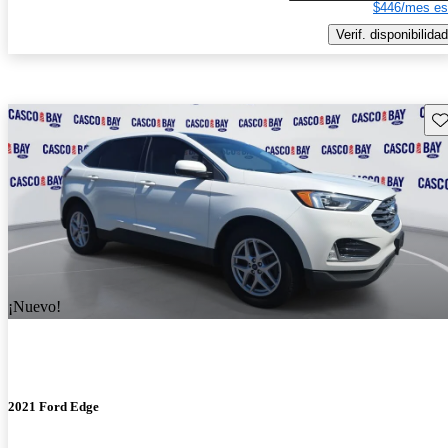
$446/mes es
Verif. disponibilidad
Gu
¡Nuevo!
2021 Ford Edge