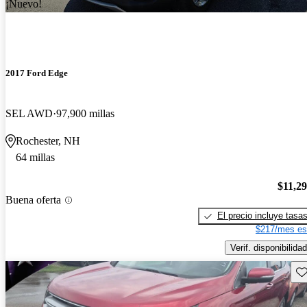
¡Nuevo!
2017 Ford Edge
SEL AWD
97,900 millas
Rochester, NH
64 millas
$11,2
Buena oferta
El precio incluye tasa
$217/mes es
Verif. disponibilidad
Gu