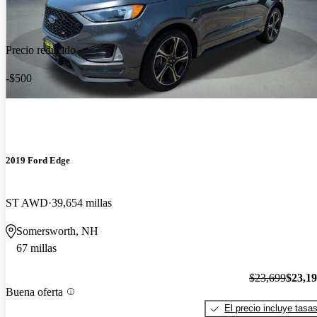
Precio reducido
-$500
2019 Ford Edge
ST AWD
39,654 millas
Somersworth, NH
67 millas
$23,699
$23,1
Buena oferta
El precio incluye tasa