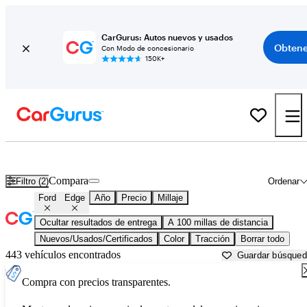
CarGurus: Autos nuevos y usados
Obtene
Con Modo de concesionario
150K+
Ford Edge usados en venta cerca de
Auburn, ME
Compara
Filtro (2)
Ordenar
Ford
Edge
Año
Precio
Millaje
Ocultar resultados de entrega
A 100 millas de distancia
Nuevos/Usados/Certificados
Color
Tracción
Borrar todo
443 vehículos encontrados
Guardar búsque
Compra con precios transparentes.