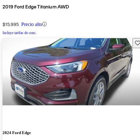
2019 Ford Edge Titanium AWD
$15,995
Precio alto
Incluye tarifas de conc.
Gu
2024 Ford Edge