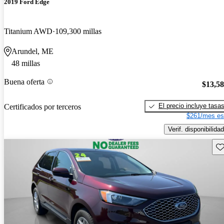
2019 Ford Edge
Titanium AWD
109,300 millas
Arundel, ME
48 millas
Buena oferta
$13,5
El precio incluye tasa
Certificados por terceros
$261/mes es
Verif. disponibilidad
Gu