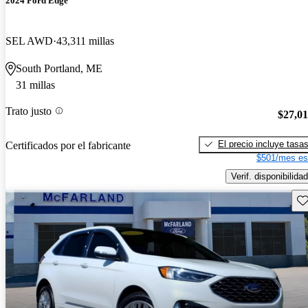
2024 Ford Edge
SEL AWD
43,311 millas
South Portland, ME
31 millas
Trato justo
$27,0
El precio incluye tasa
Certificados por el fabricante
$501/mes es
Verif. disponibilidad
Gu