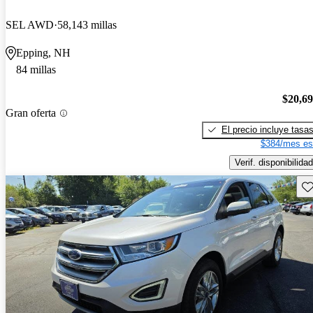
SEL AWD
58,143 millas
Epping, NH
84 millas
$20,6
Gran oferta
El precio incluye tasa
$384/mes es
Verif. disponibilidad
Gu