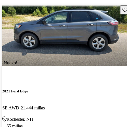
Gu
¡Nuevo!
2021 Ford Edge
SE AWD
21,444 millas
Rochester, NH
65 millas