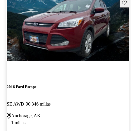
Guard
2016 Ford Escape
SE AWD
90,346 millas
Anchorage, AK
1 millas