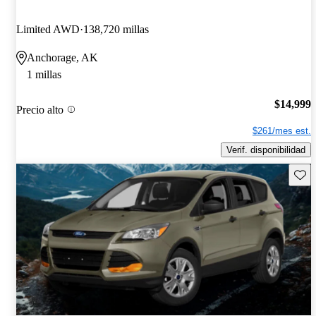
Limited AWD
138,720 millas
Anchorage, AK
1 millas
$14,999
Precio alto
$261/mes est.
Verif. disponibilidad
Guard