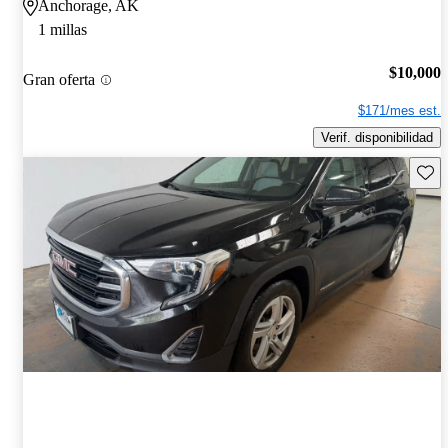
Anchorage, AK
1 millas
$10,000
Gran oferta
$171/mes est.
Verif. disponibilidad
Guard