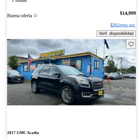
1 millas
$14,999
Buena oferta
$261/mes est.
Verif. disponibilidad
Guard
2017 GMC Acadia