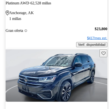
Platinum AWD
62,528 millas
Anchorage, AK
1 millas
$23,800
Gran oferta
$417/mes est.
Verif. disponibilidad
Guard