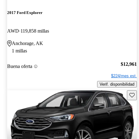
2017 Ford Explorer
AWD
119,858 millas
Anchorage, AK
1 millas
$12,961
Buena oferta
$224/mes est.
Verif. disponibilidad
Guard