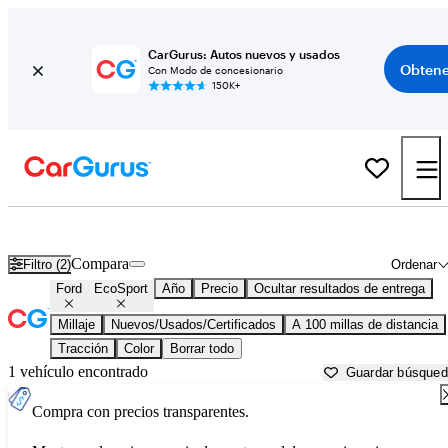
CarGurus: Autos nuevos y usados
Obtene
Con Modo de concesionario
150K+
Ford EcoSport usados en venta cerca de
Anchorage, AK
Compara
Filtro (2)
Ordenar
Ford
EcoSport
Año
Precio
Ocultar resultados de entrega
Millaje
Nuevos/Usados/Certificados
A 100 millas de distancia
Tracción
Color
Borrar todo
1 vehículo encontrado
Guardar búsque
Compra con precios transparentes.