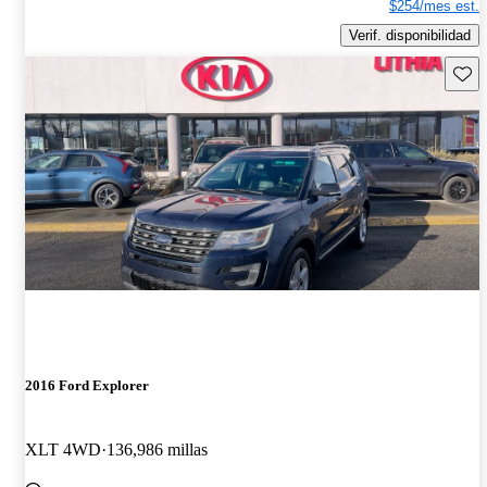
$254/mes est.
Verif. disponibilidad
Guard
2016 Ford Explorer
XLT 4WD
136,986 millas