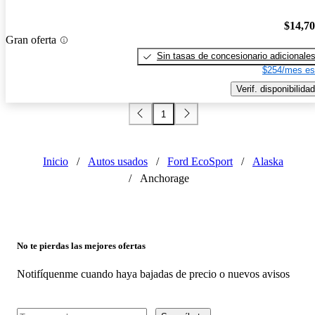
$14,7
Gran oferta
Sin tasas de concesionario adicionale
$254/mes es
Verif. disponibilidad
1
Inicio
/
Autos usados
/
Ford EcoSport
/
Alaska
/
Anchorage
No te pierdas las mejores ofertas
Notifíquenme cuando haya bajadas de precio o nuevos avisos