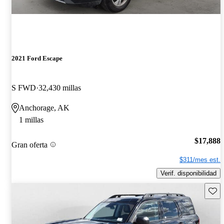
2021 Ford Escape
S FWD
32,430 millas
Anchorage, AK
1 millas
$17,888
Gran oferta
$311/mes est.
Verif. disponibilidad
Guard