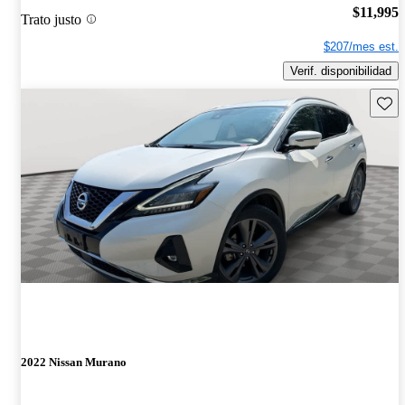
$11,995
Trato justo
$207/mes est.
Verif. disponibilidad
Guard
2022 Nissan Murano