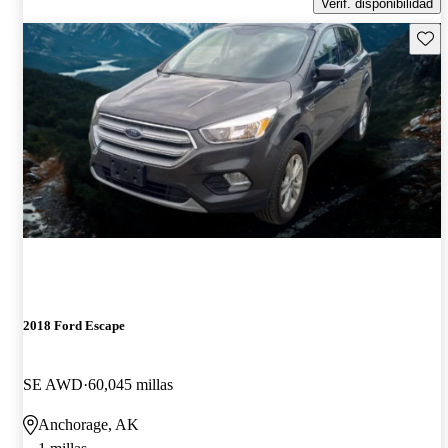
Verif. disponibilidad
Guard
2018 Ford Escape
SE AWD
60,045 millas
Anchorage, AK