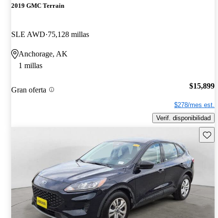
2019 GMC Terrain
SLE AWD
75,128 millas
Anchorage, AK
1 millas
$15,899
Gran oferta
$278/mes est.
Verif. disponibilidad
Guard