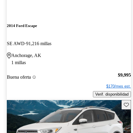
2014 Ford Escape
SE AWD
91,216 millas
Anchorage, AK
1 millas
$9,995
Buena oferta
$170/mes est.
Verif. disponibilidad
Guard