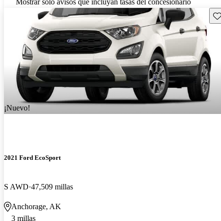
Mostrar solo avisos que incluyan tasas del concesionario
Gu
¡Nuevo!
2021 Ford EcoSport
S AWD
47,509 millas
Anchorage, AK
3 millas