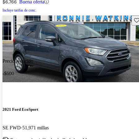
$6,766
Buena oferta
Incluye tarifas de conc.
Gu
Precio reducido
-$600
2021 Ford EcoSport
SE FWD
51,971 millas