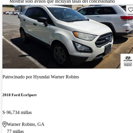
Mostrar solo avisos que incluyan tasas del concesionario
Gu
Patrocinado por
Hyundai Warner Robins
2018 Ford EcoSport
S
96,734 millas
Warner Robins, GA
77 millas