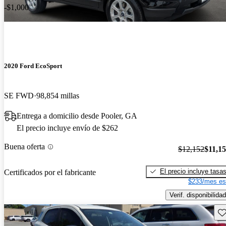
-$1,000
2020 Ford EcoSport
SE FWD
98,854 millas
Entrega a domicilio desde Pooler, GA
El precio incluye envío de $262
Buena oferta
$12,152
$11,1
El precio incluye tasa
Certificados por el fabricante
$233/mes es
Verif. disponibilidad
Gu