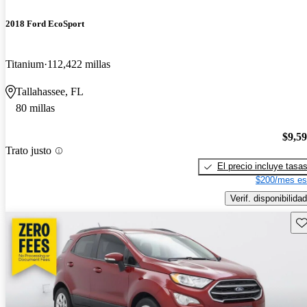
2018 Ford EcoSport
Titanium
112,422 millas
Tallahassee, FL
80 millas
$9,5
Trato justo
El precio incluye tasa
$200/mes es
Verif. disponibilidad
Gu