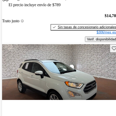
El precio incluye envío de $789
$14,7
Trato justo
Sin tasas de concesionario adicionale
$306/mes es
Verif. disponibilidad
Gu