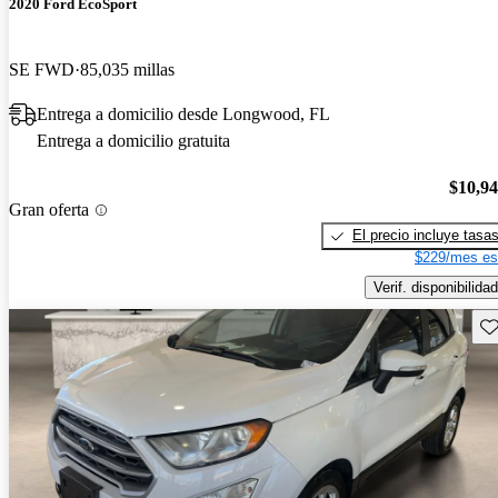
2020 Ford EcoSport
SE FWD
85,035 millas
Entrega a domicilio desde Longwood, FL
Entrega a domicilio gratuita
$10,9
Gran oferta
El precio incluye tasa
$229/mes es
Verif. disponibilidad
Gu