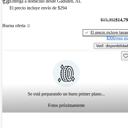
Entrega a domicilio desde Gadsden, AL
El precio incluye envío de $294
$15,392
$14,7
Buena oferta
El precio incluye tasa
$306/mes es
Verif. disponibilidad
Gu
Se está preparando un buen primer plano...
Fotos próximamente