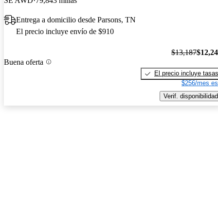
SE AWD
79,843 millas
Entrega a domicilio desde Parsons, TN
El precio incluye envío de $910
$13,187
$12,2
Buena oferta
El precio incluye tasa
$256/mes es
Verif. disponibilidad