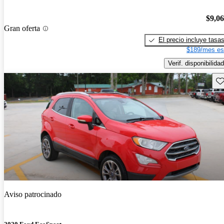
$9,0
Gran oferta
El precio incluye tasa
$189/mes es
Verif. disponibilidad
Gu
Aviso patrocinado