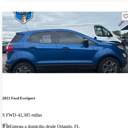
Gu
¡Nuevo!
2021 Ford EcoSport
S FWD
42,385 millas
Entrega a domicilio desde Orlando, FL