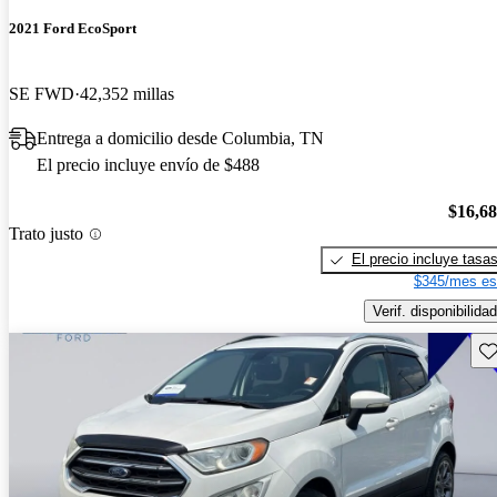
2021 Ford EcoSport
SE FWD
42,352 millas
Entrega a domicilio desde Columbia, TN
El precio incluye envío de $488
$16,6
Trato justo
El precio incluye tasa
$345/mes es
Verif. disponibilidad
Gu