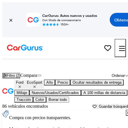
CarGurus: Autos nuevos y usados
Obtene
Con Modo de concesionario
150K+
Ford EcoSport usados en venta cerca de
Albany, GA
Compara
Filtro (2)
Ordenar
Ford
EcoSport
Año
Precio
Ocultar resultados de entrega
Millaje
Nuevos/Usados/Certificados
A 100 millas de distancia
Tracción
Color
Borrar todo
86 vehículos encontrados
Guardar búsque
Compra con precios transparentes.