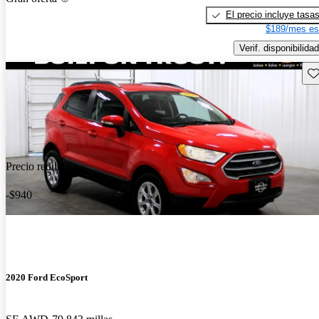
El precio incluye tasa
$189/mes es
Verif. disponibilidad
Gu
Precio reducido
-$940
2020 Ford EcoSport