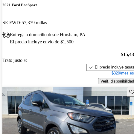
2021 Ford EcoSport
SE FWD
57,379 millas
Entrega a domicilio desde Horsham, PA
El precio incluye envío de $1,500
$15,4
Trato justo
El precio incluye tasa
$320/mes es
Verif. disponibilidad
Gu