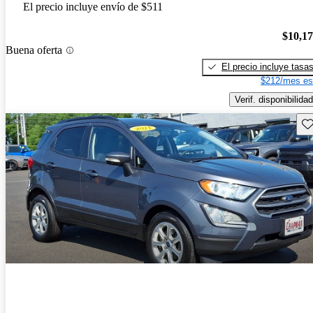
El precio incluye envío de $511
$10,1
Buena oferta
El precio incluye tasa
$212/mes es
Verif. disponibilidad
Gu