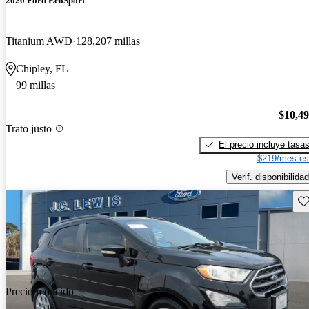
2020 Ford EcoSport
Titanium AWD
128,207 millas
Chipley, FL
99 millas
$10,4
Trato justo
El precio incluye tasa
$219/mes es
Verif. disponibilidad
Gu
Precio reducido