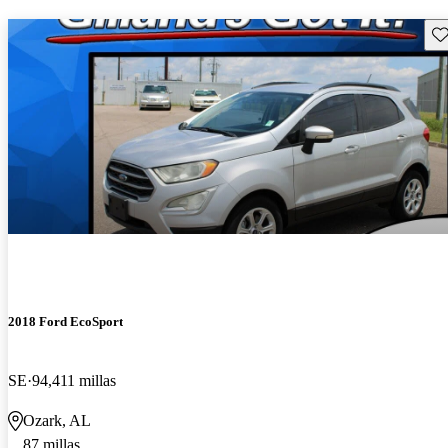
Gu
2018 Ford EcoSport
SE
94,411 millas
Ozark, AL
87 millas