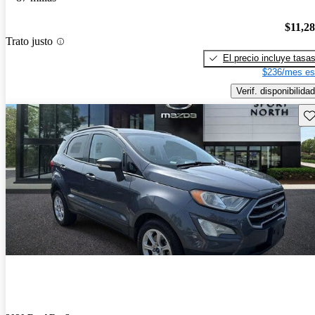
$11,2
Trato justo
El precio incluye tasa
$236/mes es
Verif. disponibilidad
Gu