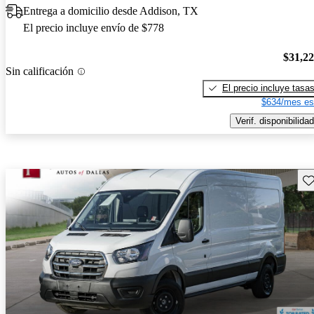
Entrega a domicilio desde Addison, TX
El precio incluye envío de $778
$31,2
Sin calificación
El precio incluye tasa
$634/mes es
Verif. disponibilidad
Gu