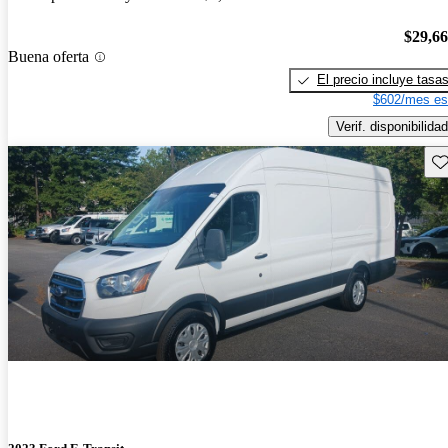
$29,6
Buena oferta
El precio incluye tasa
$602/mes es
Verif. disponibilidad
Gu