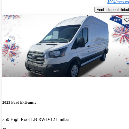
$994/mes es
Verif. disponibilidad
Gu
2023 Ford E-Transit
350 High Roof LB RWD
121 millas