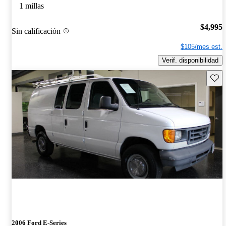
1 millas
$4,995
Sin calificación
$105/mes est.
Verif. disponibilidad
Guard
2006 Ford E-Series