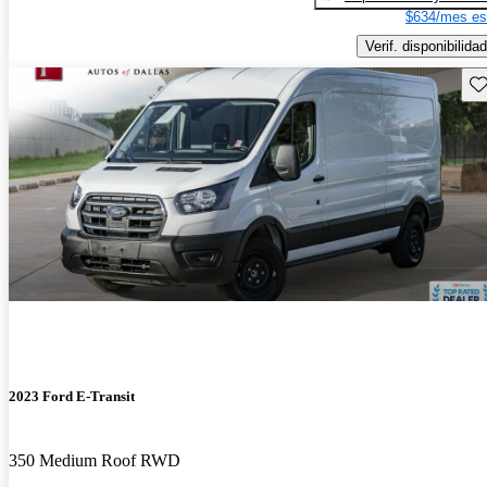
$634/mes es
Verif. disponibilidad
Gu
2023 Ford E-Transit
350 Medium Roof RWD