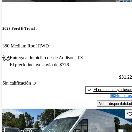
2023 Ford E-Transit
350 Medium Roof RWD
Entrega a domicilio desde Addison, TX
El precio incluye envío de $778
$31,2
Sin calificación
El precio incluye tasa
$634/mes es
Verif. disponibilidad
Gu