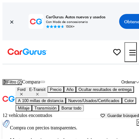
CarGurus: Autos nuevos y usados
Obtene
Con Modo de concesionario
150K+
Ford E-Transit usados en venta cerca de
Athens, GA
Compara
Filtro (2)
Ordenar
Ford
E-Transit
Precio
Año
Ocultar resultados de entrega
A 100 millas de distancia
Nuevos/Usados/Certificados
Color
Millaje
Transmisión
Borrar todo
12 vehículos encontrados
Guardar búsque
Compra con precios transparentes.