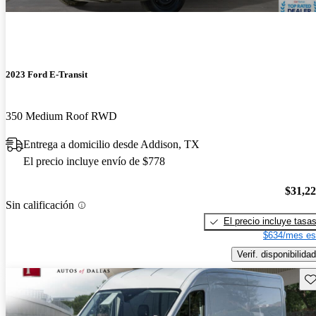
2023 Ford E-Transit
350 Medium Roof RWD
Entrega a domicilio desde Addison, TX
El precio incluye envío de $778
$31,2
Sin calificación
El precio incluye tasa
$634/mes es
Verif. disponibilidad
Gu