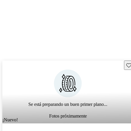
Gu
Se está preparando un buen primer plano...
Fotos próximamente
¡Nuevo!