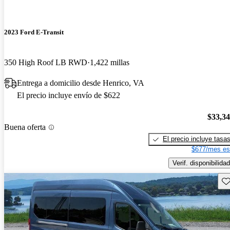
2023 Ford E-Transit
350 High Roof LB RWD
1,422 millas
Entrega a domicilio desde Henrico, VA
El precio incluye envío de $622
$33,3
Buena oferta
El precio incluye tasa
$677/mes es
Verif. disponibilidad
Gu