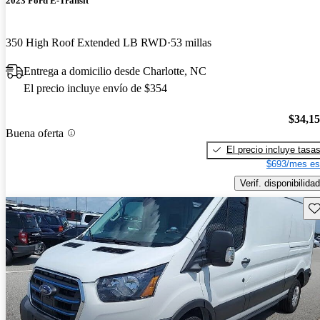
2023 Ford E-Transit
350 High Roof Extended LB RWD
53 millas
Entrega a domicilio desde Charlotte, NC
El precio incluye envío de $354
$34,1
Buena oferta
El precio incluye tasa
$693/mes es
Verif. disponibilidad
Gu