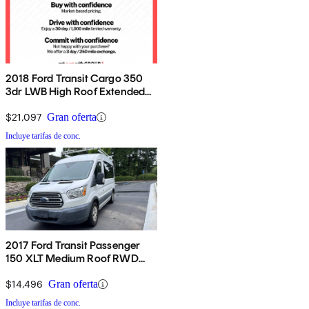
2018 Ford Transit Cargo 350
3dr LWB High Roof Extended
Cargo Van with Sliding
Passenger Side Door
$21,097
Gran oferta
Incluye tarifas de conc.
2017 Ford Transit Passenger
150 XLT Medium Roof RWD
with Sliding Passenger-Side
Door
$14,496
Gran oferta
Incluye tarifas de conc.