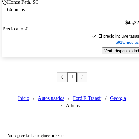
Honea Path, SC
66 millas
$45,2
Precio alto
El precio incluye tasa
$918/mes es
Verif. disponibilidad
1
Inicio
/
Autos usados
/
Ford E-Transit
/
Georgia
/
Athens
No te pierdas las mejores ofertas