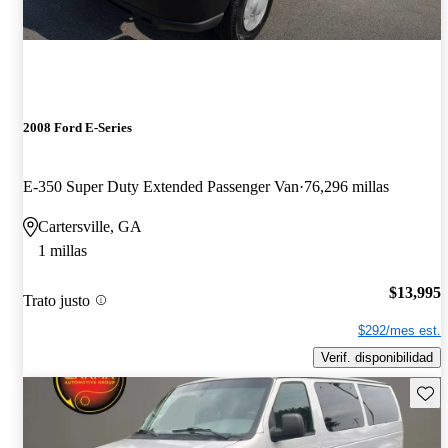
2008 Ford E-Series
E-350 Super Duty Extended Passenger Van
76,296 millas
Cartersville, GA
1 millas
$13,995
Trato justo
$292/mes est.
Verif. disponibilidad
Guard