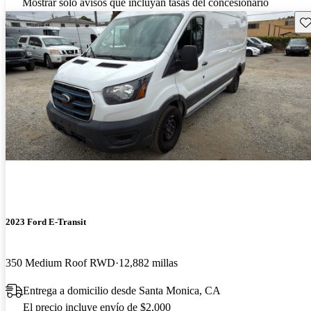
Mostrar solo avisos que incluyan tasas del concesionario
Gu
2023 Ford E-Transit
350 Medium Roof RWD
12,882 millas
Entrega a domicilio desde Santa Monica, CA
El precio incluye envío de $2,000