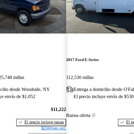
2017 Ford E-Series
25,748 millas
112,530 millas
icilio desde Woodside, NY
Entrega a domicilio desde O'Fa
uye envío de $1,052
El precio incluye envío de $530
$11,222
Buena oferta
El precio incluye tasas
El p
$234/mes est.