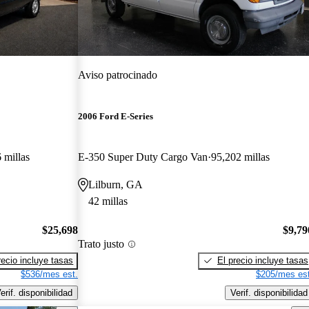
Aviso patrocinado
2006 Ford E-Series
 millas
E-350 Super Duty Cargo Van
95,202 millas
Lilburn, GA
42 millas
$25,698
$9,79
Trato justo
recio incluye tasas
El precio incluye tasas
$536/mes est.
$205/mes est
erif. disponibilidad
Verif. disponibilidad