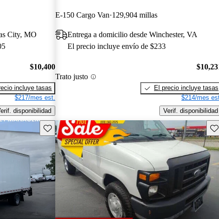
E-150 Cargo Van
129,904 millas
sas City, MO
Entrega a domicilio desde Winchester, VA
05
El precio incluye envío de $233
$10,400
$10,23
Trato justo
recio incluye tasas
El precio incluye tasas
$217/mes est.
$214/mes est
erif. disponibilidad
Verif. disponibilidad
Guarda este Aviso
Gu