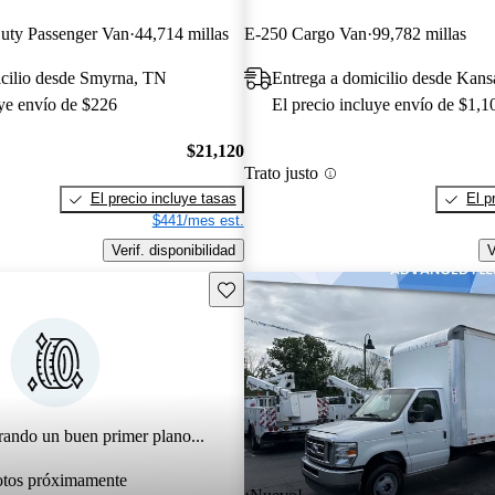
uty Passenger Van
44,714 millas
E-250 Cargo Van
99,782 millas
icilio desde Smyrna, TN
Entrega a domicilio desde Kan
uye envío de $226
El precio incluye envío de $1,1
$21,120
Trato justo
El precio incluye tasas
El p
$441/mes est.
Verif. disponibilidad
V
Guarda este Aviso
rando un buen primer plano...
otos próximamente