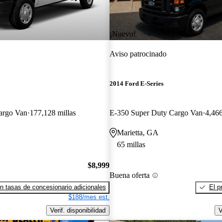
¡Nuevo!
Aviso patrocinado
2014 Ford E-Series
argo Van
177,128 millas
E-350 Super Duty Cargo Van
4,466
Marietta, GA
65 millas
$8,999
Buena oferta
n tasas de concesionario adicionales
El p
$188/mes est.
Verif. disponibilidad
V