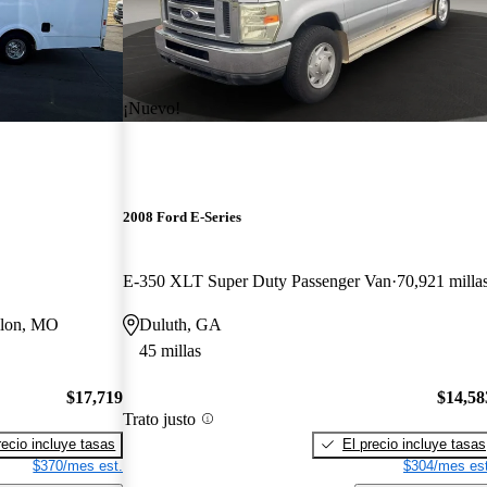
¡Nuevo!
2008 Ford E-Series
E-350 XLT Super Duty Passenger Van
70,921 milla
llon, MO
Duluth, GA
45 millas
$17,719
$14,58
Trato justo
recio incluye tasas
El precio incluye tasas
$370/mes est.
$304/mes est