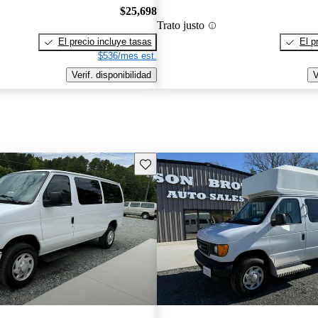
$25,698
Trato justo
El precio incluye tasas
El p
$536/mes est.
Verif. disponibilidad
V
Guarda este Aviso