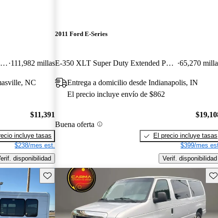
2011 Ford E-Series
E-350 Super Duty Extended Cargo Van
111,982 millas
E-350 XLT Super Duty Extended Passenger Van
65,270 milla
asville, NC
Entrega a domicilio desde Indianapolis, IN
El precio incluye envío de $862
$11,391
$19,10
Buena oferta
recio incluye tasas
El precio incluye tasas
$238/mes est.
$399/mes est
erif. disponibilidad
Verif. disponibilidad
Guarda este Aviso
Gu