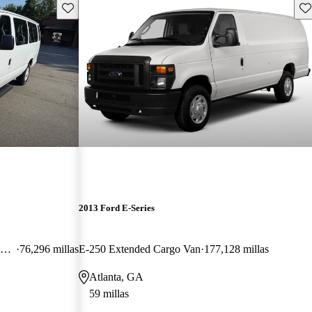
Guarda este Aviso
Gu
2013 Ford E-Series
E-350 Super Duty Extended Passenger Van
76,296 millas
E-250 Extended Cargo Van
177,128 millas
Atlanta, GA
59 millas