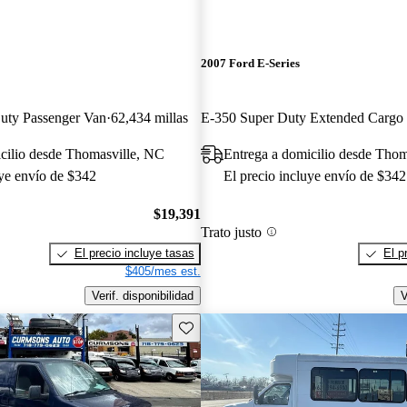
2007 Ford E-Series
uty Passenger Van
62,434 millas
cilio desde Thomasville, NC
Entrega a domicilio desde Thom
uye envío de $342
El precio incluye envío de $342
$19,391
Trato justo
El precio incluye tasas
El p
$405/mes est.
Verif. disponibilidad
V
Guarda este Aviso