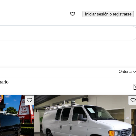
Iniciar sesión o registrarse
Ordenar
nario
Guarda este Aviso
Gu