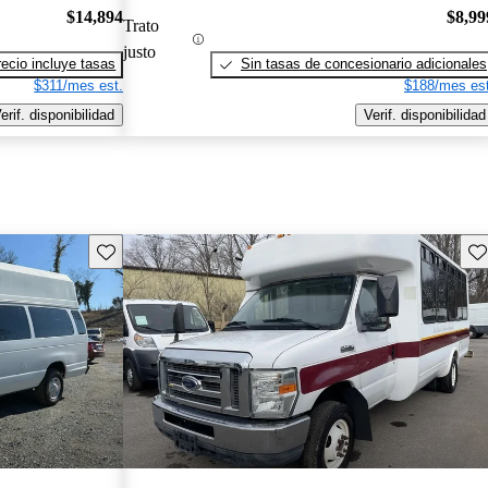
$14,894
$8,99
Trato
justo
recio incluye tasas
Sin tasas de concesionario adicionales
$311/mes est.
$188/mes est
erif. disponibilidad
Verif. disponibilidad
Guarda este Aviso
Gu