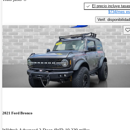
El precio incluye tasa
$734/mes es
Verif. disponibilidad
Gu
2021 Ford Bronco