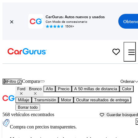
CarGurus: Autos nuevos y usados
Obtene
Con Modo de concesionario
150K+
Ford Bronco usados en venta cerca de
Austin, TX
Compara
Filtro (2)
Ordenar
Ford
Bronco
Año
Precio
A 50 millas de distancia
Color
Millaje
Transmisión
Motor
Ocultar resultados de entrega
Borrar todo
568 vehículos encontrados
Guardar búsque
Compra con precios transparentes.