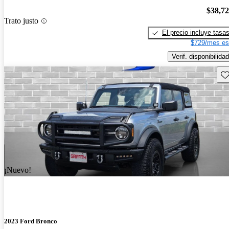
$38,7
Trato justo
El precio incluye tasa
$729/mes es
Verif. disponibilidad
Gu
¡Nuevo!
2023 Ford Bronco