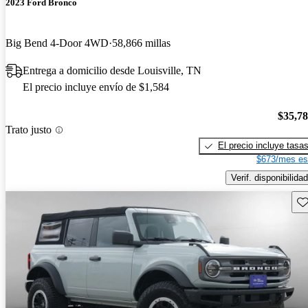
2023 Ford Bronco
Big Bend 4-Door 4WD
58,866 millas
Entrega a domicilio desde Louisville, TN
El precio incluye envío de $1,584
$35,7
Trato justo
El precio incluye tasa
$673/mes es
Verif. disponibilidad
Gu