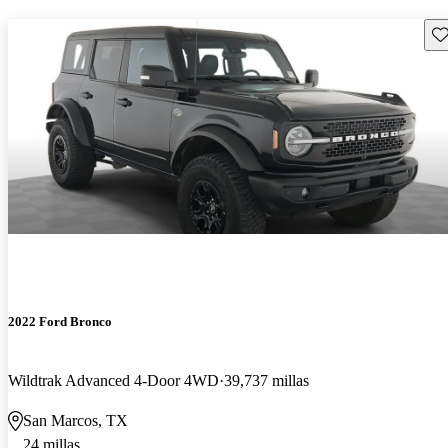
Gu
2022 Ford Bronco
Wildtrak Advanced 4-Door 4WD
39,737 millas
San Marcos, TX
24 millas