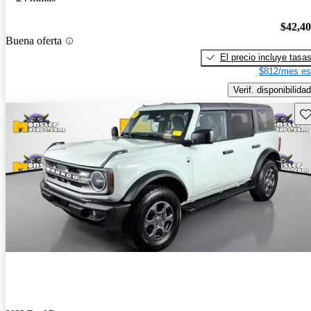
$42,4
Buena oferta
El precio incluye tasa
$812/mes es
Verif. disponibilidad
Gu