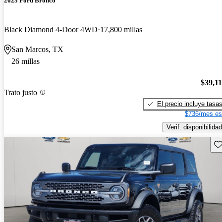
2023 Ford Bronco
Black Diamond 4-Door 4WD
17,800 millas
San Marcos, TX
26 millas
$39,1
Trato justo
El precio incluye tasa
$736/mes es
Verif. disponibilidad
Gu