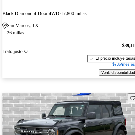
Black Diamond 4-Door 4WD
17,800 millas
San Marcos, TX
26 millas
$39,1
Trato justo
El precio incluye tasa
$736/mes es
Verif. disponibilidad
Gu