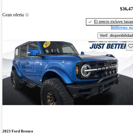
$36,4
Gran oferta
El precio incluye tasa
$686/mes es
Verif. disponibilidad
Gu
2023 Ford Bronco