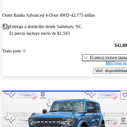
Outer Banks Advanced 4-Door 4WD
42,775 millas
Entrega a domicilio desde Salisbury, NC
El precio incluye envío de $1,593
$42,8
Trato justo
El precio incluye tasa
$807/mes es
Verif. disponibilidad
Gu