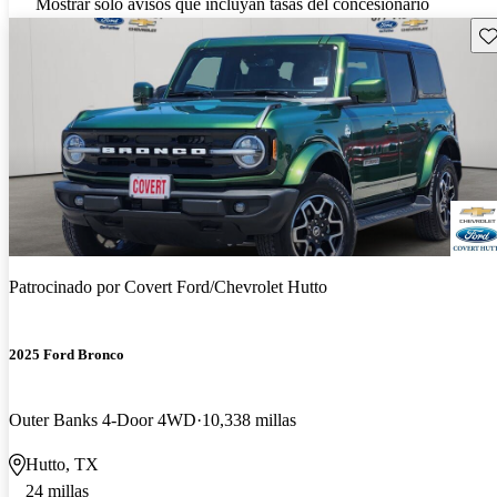
Mostrar solo avisos que incluyan tasas del concesionario
Gu
Patrocinado por
Covert Ford/Chevrolet Hutto
2025 Ford Bronco
Outer Banks 4-Door 4WD
10,338 millas
Hutto, TX
24 millas