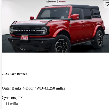
Gu
2023 Ford Bronco
Outer Banks 4-Door 4WD
43,250 millas
Austin, TX
11 millas