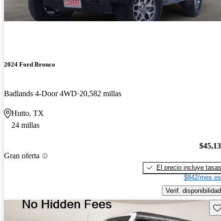
2024 Ford Bronco
Badlands 4-Door 4WD
20,582 millas
Hutto, TX
24 millas
$45,1
Gran oferta
El precio incluye tasa
$842/mes es
Verif. disponibilidad
Gu