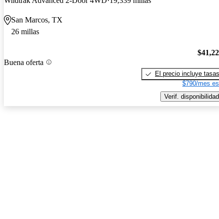
Wildtrak Advanced 2-Door 4WD
19,339 millas
San Marcos, TX
26 millas
$41,2
Buena oferta
El precio incluye tasa
$790/mes es
Verif. disponibilidad