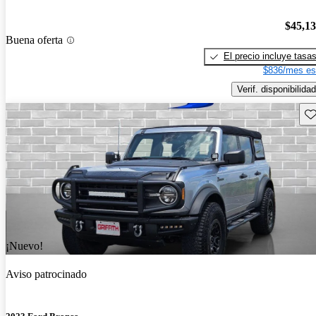
$45,1
Buena oferta
El precio incluye tasa
$836/mes es
Verif. disponibilidad
Gu
¡Nuevo!
Aviso patrocinado