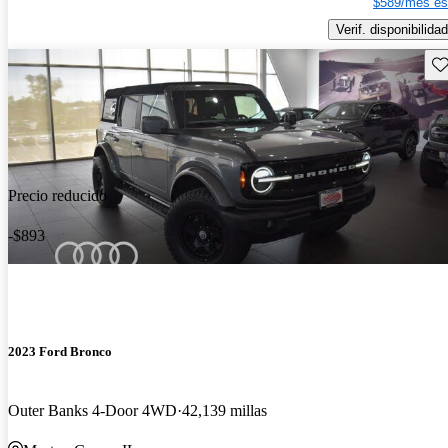
$589/mes es
Verif. disponibilidad
Gu
Precio reducido
-$893
2023 Ford Bronco
Outer Banks 4-Door 4WD
42,139 millas