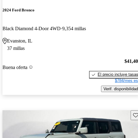
2024 Ford Bronco
Black Diamond 4-Door 4WD
9,354 millas
Evanston, IL
37 millas
$41,4
Buena oferta
El precio incluye tasa
$784/mes es
Verif. disponibilidad
Gu