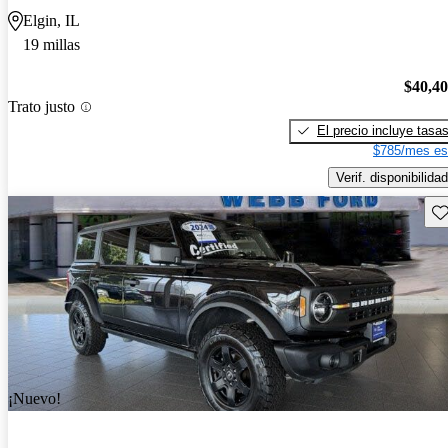
Elgin, IL
19 millas
$40,4
Trato justo
El precio incluye tasa
$785/mes es
Verif. disponibilidad
Gu
¡Nuevo!