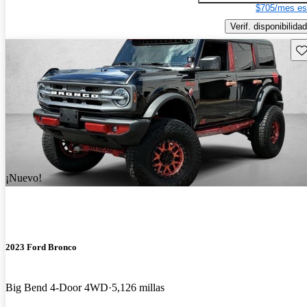
$705/mes es
Verif. disponibilidad
Gu
¡Nuevo!
2023 Ford Bronco
Big Bend 4-Door 4WD
5,126 millas