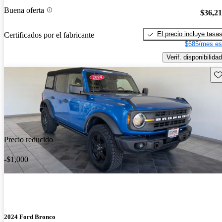
Buena oferta
$36,2
El precio incluye tasa
Certificados por el fabricante
$685/mes es
Verif. disponibilidad
Gu
Precio reducido
-$1,000
2024 Ford Bronco