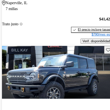
Naperville, IL
7 millas
$41,4
Trato justo
El precio incluye tasa
$790/mes es
Verif. disponibilidad
Gu