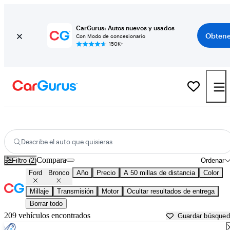
CarGurus: Autos nuevos y usados
Obtene
Con Modo de concesionario
150K+
Ford Bronco usados en venta cerca de
Aurora, IL
Describe el auto que quisieras
Compara
Filtro (2)
Ordenar
Ford
Bronco
Año
Precio
A 50 millas de distancia
Color
Millaje
Transmisión
Motor
Ocultar resultados de entrega
Borrar todo
209 vehículos encontrados
Guardar búsque