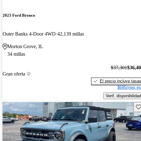
2023 Ford Bronco
Outer Banks 4-Door 4WD
42,139 millas
Morton Grove, IL
34 millas
$37,301
$36,4
Gran oferta
El precio incluye tasa
$695/mes es
Verif. disponibilidad
Gu