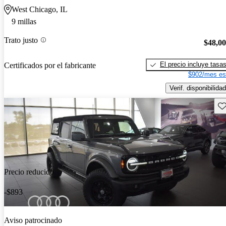
West Chicago, IL
9 millas
Trato justo
$48,0
El precio incluye tasa
Certificados por el fabricante
$902/mes es
Verif. disponibilidad
Gu
Precio reducido
-$893
Aviso patrocinado