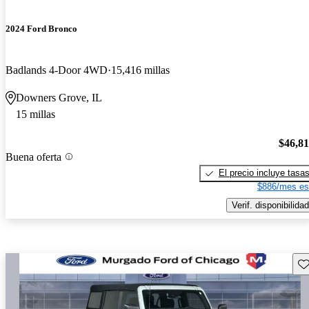
2024 Ford Bronco
Badlands 4-Door 4WD
15,416 millas
Downers Grove, IL
15 millas
$46,8
Buena oferta
El precio incluye tasa
$886/mes es
Verif. disponibilidad
Gu