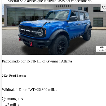
Mostrar solo avisos que incluyan tasas del concesionario
Gu
Patrocinado por
INFINITI of Gwinnett Atlanta
2024 Ford Bronco
Wildtrak 4-Door 4WD
26,809 millas
Duluth, GA
42 millas