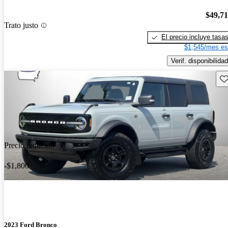
$49,7
Trato justo
El precio incluye tasa
$1,545/mes es
Verif. disponibilidad
Gu
Precio reducido
-$1,800
2023 Ford Bronco