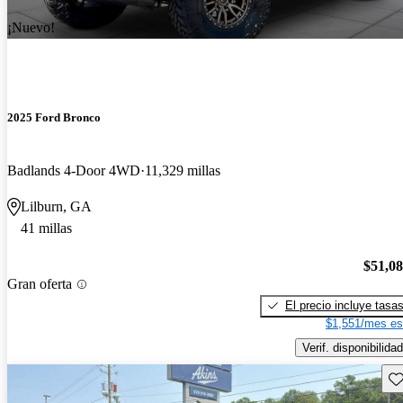
¡Nuevo!
2025 Ford Bronco
Badlands 4-Door 4WD
11,329 millas
Lilburn, GA
41 millas
$51,0
Gran oferta
El precio incluye tasa
$1,551/mes es
Verif. disponibilidad
Gu