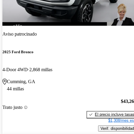
Aviso patrocinado
2025 Ford Bronco
4-Door 4WD
2,868 millas
Cumming, GA
44 millas
$43,2
Trato justo
El precio incluye tasa
$1,308/mes es
Verif. disponibilidad