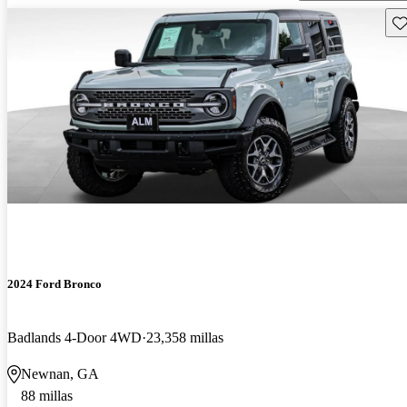
Gu
2024 Ford Bronco
Badlands 4-Door 4WD
23,358 millas
Newnan, GA
88 millas