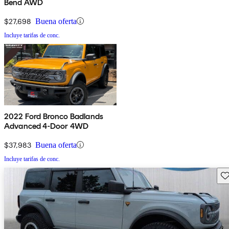
Bend AWD
$27,698
Buena oferta
Incluye tarifas de conc.
2022 Ford Bronco Badlands
Advanced 4-Door 4WD
$37,983
Buena oferta
Incluye tarifas de conc.
Gu