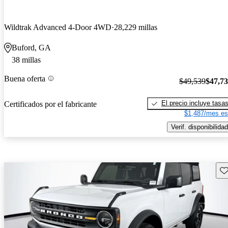
Wildtrak Advanced 4-Door 4WD
28,229 millas
Buford, GA
38 millas
Buena oferta
$49,539
$47,7
El precio incluye tasa
Certificados por el fabricante
$1,487/mes es
Verif. disponibilidad
Gu