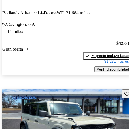
Badlands Advanced 4-Door 4WD
21,684 millas
Covington, GA
37 millas
$42,6
Gran oferta
El precio incluye tasa
$1,323/mes es
Verif. disponibilidad
Gu