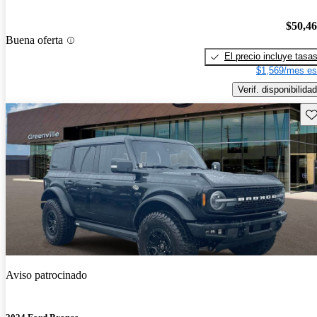
$50,4
Buena oferta
El precio incluye tasa
$1,569/mes es
Verif. disponibilidad
Gu
Aviso patrocinado