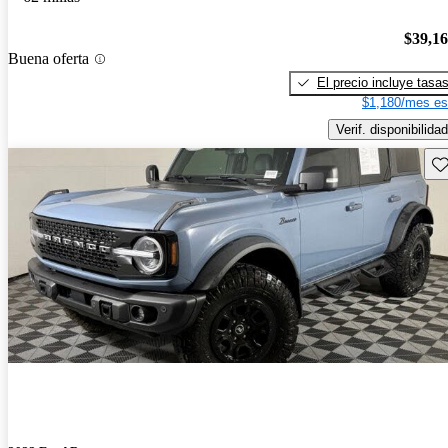
$39,1
Buena oferta
El precio incluye tasa
$1,180/mes es
Verif. disponibilidad
Gu