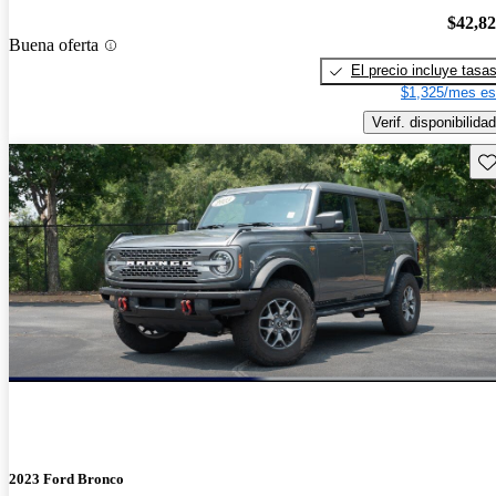
$42,8
Buena oferta
El precio incluye tasa
$1,325/mes es
Verif. disponibilidad
Gu
2023 Ford Bronco