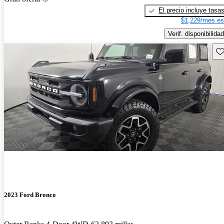
El precio incluye tasa
$1,229/mes es
Verif. disponibilidad
Gu
2023 Ford Bronco