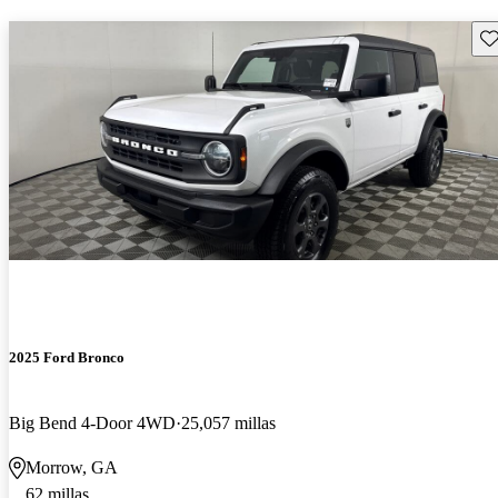
Gu
2025 Ford Bronco
Big Bend 4-Door 4WD
25,057 millas
Morrow, GA
62 millas