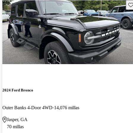
Gu
2024 Ford Bronco
Outer Banks 4-Door 4WD
14,076 millas
Jasper, GA
70 millas