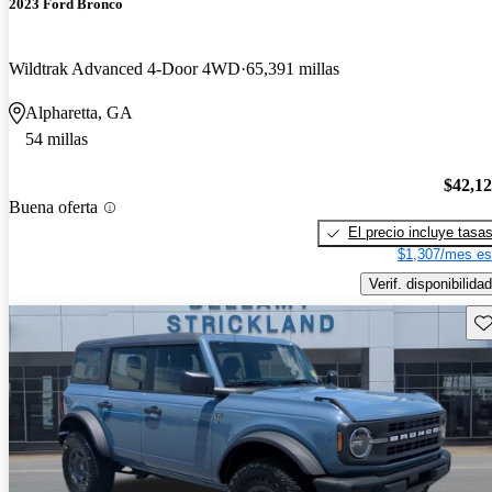
2023 Ford Bronco
Wildtrak Advanced 4-Door 4WD
65,391 millas
Alpharetta, GA
54 millas
$42,1
Buena oferta
El precio incluye tasa
$1,307/mes es
Verif. disponibilidad
Gu