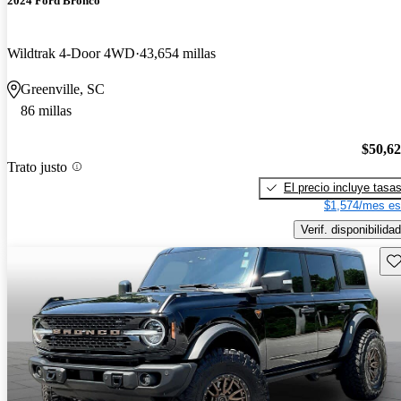
2024 Ford Bronco
Wildtrak 4-Door 4WD
43,654 millas
Greenville, SC
86 millas
$50,6
Trato justo
El precio incluye tasa
$1,574/mes es
Verif. disponibilidad
Gu