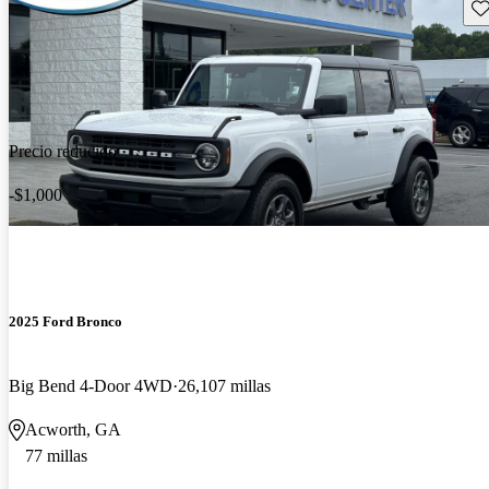
Gu
Precio reducido
-$1,000
2025 Ford Bronco
Big Bend 4-Door 4WD
26,107 millas
Acworth, GA
77 millas