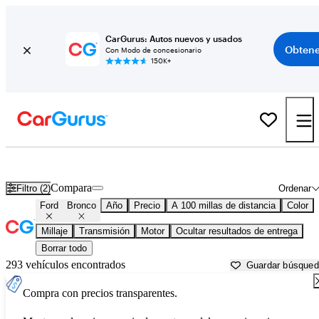
CarGurus: Autos nuevos y usados
Obtene
Con Modo de concesionario
150K+
Ford Bronco usados en venta cerca de
Athens, GA
Compara
Filtro (2)
Ordenar
Ford
Bronco
Año
Precio
A 100 millas de distancia
Color
Millaje
Transmisión
Motor
Ocultar resultados de entrega
Borrar todo
293 vehículos encontrados
Guardar búsque
Compra con precios transparentes.