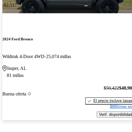
-$2,517
2024 Ford Bronco
Wildtrak 4-Door 4WD
25,074 millas
Jasper, AL
81 millas
$50,422
$48,9
Buena oferta
El precio incluye tasa
$885/mes es
Verif. disponibilidad