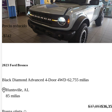
Precio reducido
-$742
2023 Ford Bronco
Black Diamond Advanced 4-Door 4WD
62,755 millas
Huntsville, AL
85 millas
$37,093
$36,3
Buena oferta