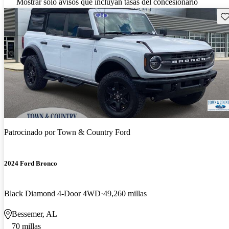
Mostrar solo avisos que incluyan tasas del concesionario
Gu
Patrocinado por
Town & Country Ford
2024 Ford Bronco
Black Diamond 4-Door 4WD
49,260 millas
Bessemer, AL
70 millas