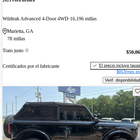
2023 Ford Bronco
Wildtrak Advanced 4-Door 4WD
16,196 millas
Marietta, GA
78 millas
Trato justo
$50,0
El precio incluye tasa
Certificados por el fabricante
$913/mes es
Verif. disponibilidad
Gu