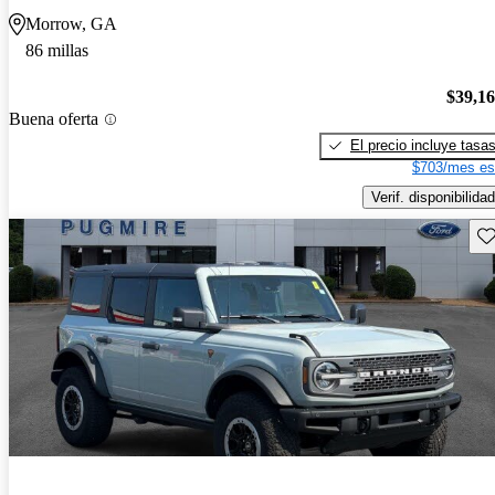
Morrow, GA
86 millas
$39,1
Buena oferta
El precio incluye tasa
$703/mes es
Verif. disponibilidad
Gu