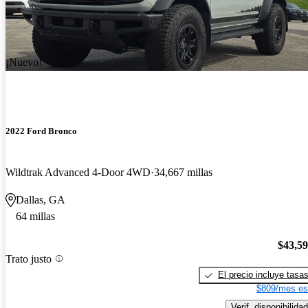
¡Nuevo!
2022 Ford Bronco
Wildtrak Advanced 4-Door 4WD
34,667 millas
Dallas, GA
64 millas
$43,5
Trato justo
El precio incluye tasa
$809/mes es
Verif. disponibilidad