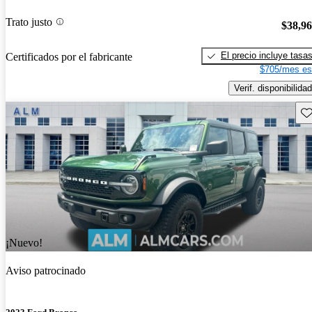
Trato justo
$38,9
El precio incluye tasa
Certificados por el fabricante
$705/mes es
Verif. disponibilidad
Gu
¡Nuevo!
Aviso patrocinado