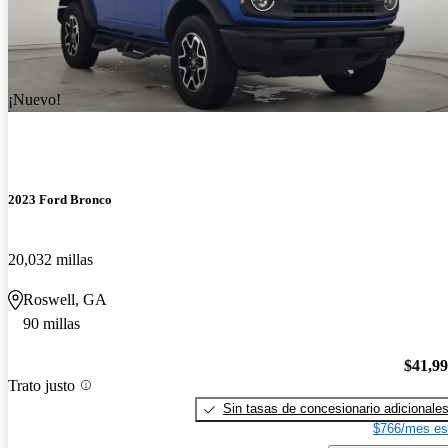
¡Nuevo!
2023 Ford Bronco
20,032 millas
Roswell, GA
90 millas
$41,9
Trato justo
Sin tasas de concesionario adicionale
$766/mes es