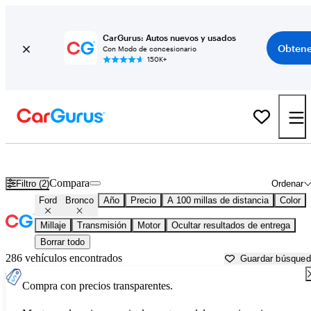
CarGurus: Autos nuevos y usados
Obtene
Con Modo de concesionario
150K+
Ford Bronco usados en venta cerca de
Anniston, AL
Compara
Filtro (2)
Ordenar
Ford
Bronco
Año
Precio
A 100 millas de distancia
Color
Millaje
Transmisión
Motor
Ocultar resultados de entrega
Borrar todo
286 vehículos encontrados
Guardar búsque
Compra con precios transparentes.