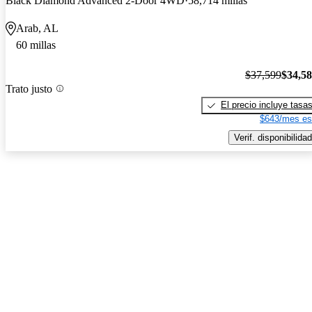
Black Diamond Advanced 2-Door 4WD
58,714 millas
Arab, AL
60 millas
$37,599
$34,5
Trato justo
El precio incluye tasa
$643/mes es
Verif. disponibilidad