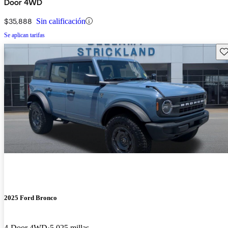
Door 4WD
$35,888
Sin calificación
Se aplican tarifas
Gu
2025 Ford Bronco
4-Door 4WD
5,025 millas