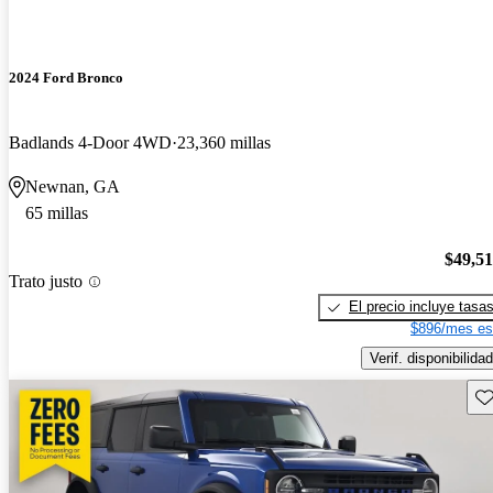
2024 Ford Bronco
Badlands 4-Door 4WD
23,360 millas
Newnan, GA
65 millas
$49,5
Trato justo
El precio incluye tasa
$896/mes es
Verif. disponibilidad
Gu