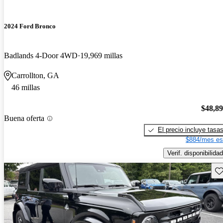
2024 Ford Bronco
Badlands 4-Door 4WD
19,969 millas
Carrollton, GA
46 millas
$48,8
Buena oferta
El precio incluye tasa
$884/mes es
Verif. disponibilidad
Gu