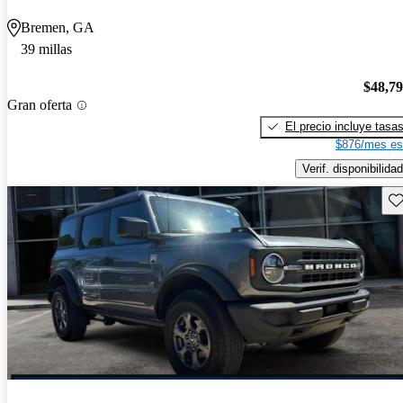
Bremen, GA
39 millas
$48,7
Gran oferta
El precio incluye tasa
$876/mes es
Verif. disponibilidad
Gu