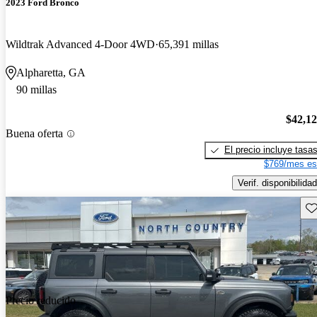
2023 Ford Bronco
Wildtrak Advanced 4-Door 4WD
65,391 millas
Alpharetta, GA
90 millas
$42,1
Buena oferta
El precio incluye tasa
$769/mes es
Verif. disponibilidad
Gu
Precio reducido