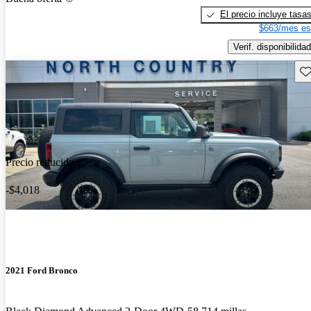
El precio incluye tasa
$663/mes es
Verif. disponibilidad
Gu
Precio reducido
-$4,018
2021 Ford Bronco