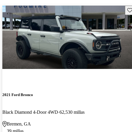
Gu
2021 Ford Bronco
Black Diamond 4-Door 4WD
62,530 millas
Bremen, GA
39 millas