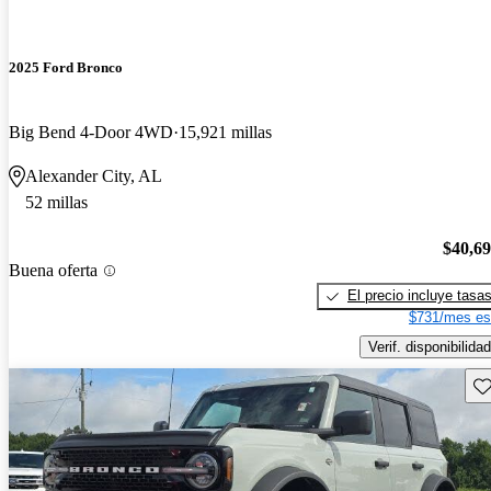
2025 Ford Bronco
Big Bend 4-Door 4WD
15,921 millas
Alexander City, AL
52 millas
$40,6
Buena oferta
El precio incluye tasa
$731/mes es
Verif. disponibilidad
Gu