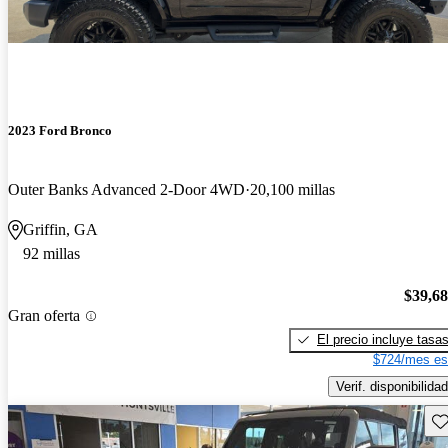
2023 Ford Bronco
Outer Banks Advanced 2-Door 4WD
20,100 millas
Griffin, GA
92 millas
$39,6
Gran oferta
El precio incluye tasa
$724/mes es
Verif. disponibilidad
Gu