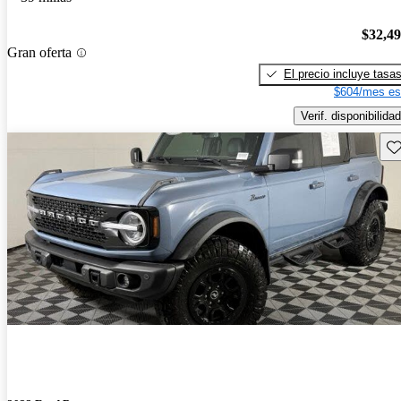
$32,4
Gran oferta
El precio incluye tasa
$604/mes es
Verif. disponibilidad
Gu