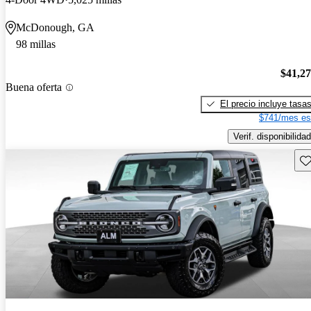
McDonough, GA
98 millas
$41,2
Buena oferta
El precio incluye tasa
$741/mes es
Verif. disponibilidad
Gu