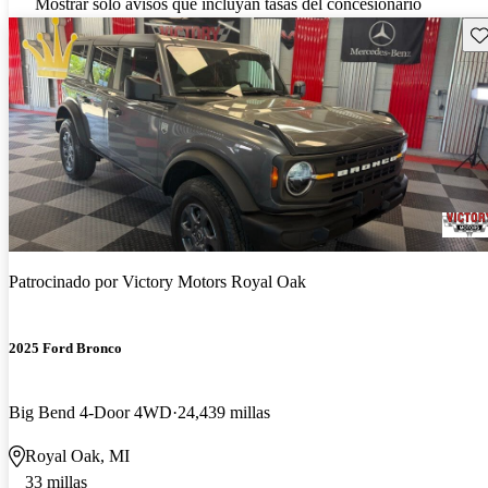
Mostrar solo avisos que incluyan tasas del concesionario
Gu
Patrocinado por
Victory Motors Royal Oak
2025 Ford Bronco
Big Bend 4-Door 4WD
24,439 millas
Royal Oak, MI
33 millas