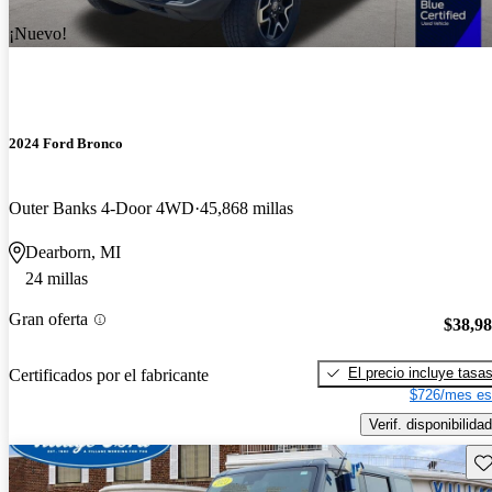
¡Nuevo!
2024 Ford Bronco
Outer Banks 4-Door 4WD
45,868 millas
Dearborn, MI
24 millas
Gran oferta
$38,9
El precio incluye tasa
Certificados por el fabricante
$726/mes es
Verif. disponibilidad
Gu