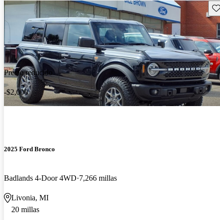
Gu
Precio reducido
-$2,000
2025 Ford Bronco
Badlands 4-Door 4WD
7,266 millas
Livonia, MI
20 millas