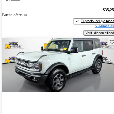
$35,2
Buena oferta
El precio incluye tasa
$674/mes es
Verif. disponibilidad
Gu