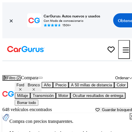
CarGurus: Autos nuevos y usados
Obtene
Con Modo de concesionario
150K+
Ford Bronco usados en venta cerca de
Ann Arbor, MI
Compara
Filtro (2)
Ordenar
Ford
Bronco
Año
Precio
A 50 millas de distancia
Color
Millaje
Transmisión
Motor
Ocultar resultados de entrega
Borrar todo
648 vehículos encontrados
Guardar búsque
Compra con precios transparentes.