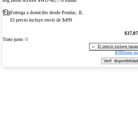
Big Bend 4-Door 4WD
40,778 millas
Entrega a domicilio desde Pontiac, IL
El precio incluye envío de $499
$37,8
Trato justo
El precio incluye tasa
$705/mes es
Verif. disponibilidad