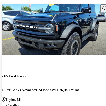
Gu
2022 Ford Bronco
Outer Banks Advanced 2-Door 4WD
36,040 millas
Taylor, MI
24 millas