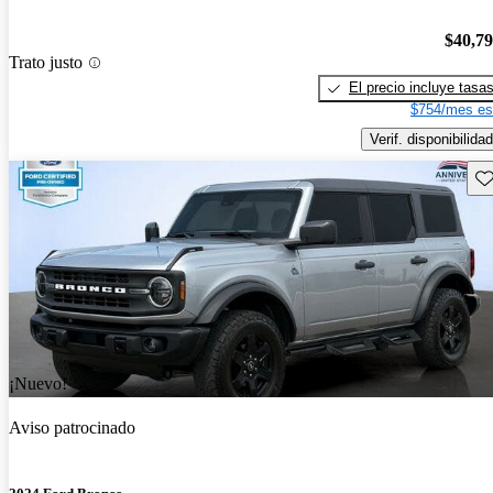
$40,7
Trato justo
El precio incluye tasa
$754/mes es
Verif. disponibilidad
Gu
¡Nuevo!
Aviso patrocinado