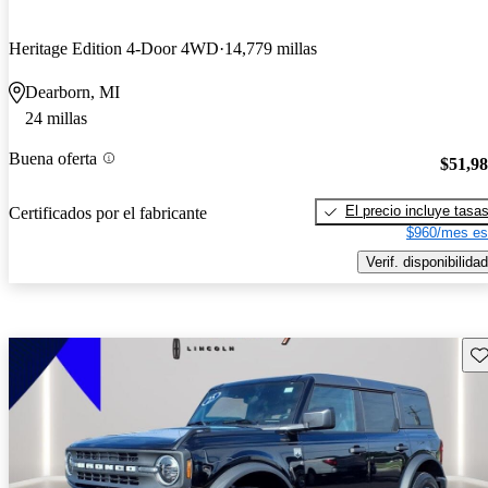
Heritage Edition 4-Door 4WD
14,779 millas
Dearborn, MI
24 millas
Buena oferta
$51,9
El precio incluye tasa
Certificados por el fabricante
$960/mes es
Verif. disponibilidad
Gu