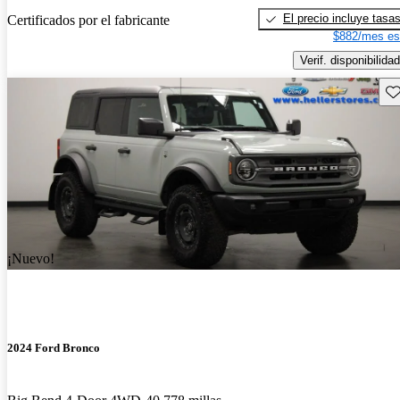
El precio incluye tasa
Certificados por el fabricante
$882/mes es
Verif. disponibilidad
Gu
¡Nuevo!
2024 Ford Bronco