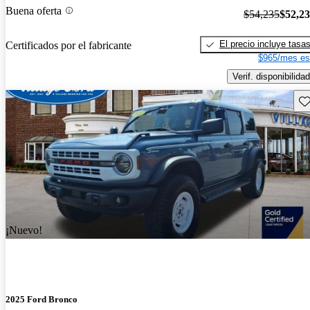
Buena oferta
$54,235
$52,2
El precio incluye tasa
Certificados por el fabricante
$965/mes es
Verif. disponibilidad
Gu
¡Nuevo!
2025 Ford Bronco