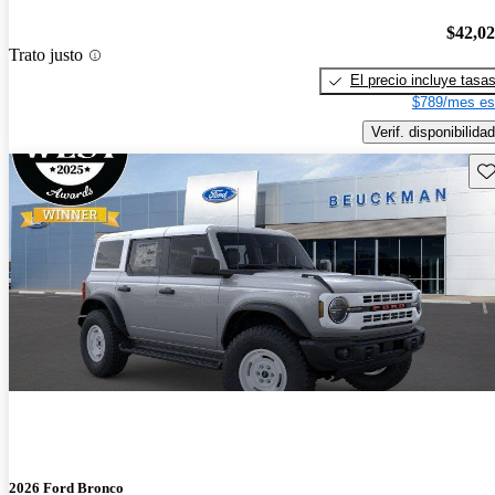
$42,0
Trato justo
El precio incluye tasa
$789/mes es
Verif. disponibilidad
Gu
2026 Ford Bronco