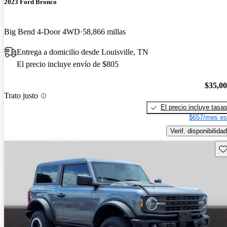
2023 Ford Bronco
Big Bend 4-Door 4WD
58,866 millas
Entrega a domicilio desde Louisville, TN
El precio incluye envío de $805
$35,0
Trato justo
El precio incluye tasa
$657/mes es
Verif. disponibilidad
Gu