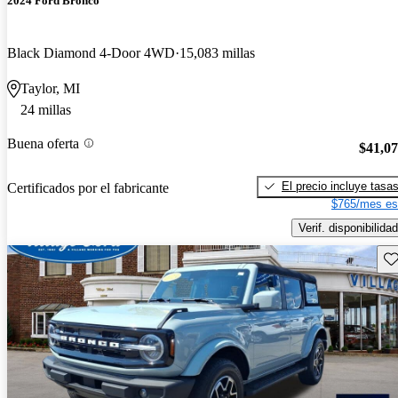
2024 Ford Bronco
Black Diamond 4-Door 4WD
15,083 millas
Taylor, MI
24 millas
Buena oferta
$41,0
El precio incluye tasa
Certificados por el fabricante
$765/mes es
Verif. disponibilidad
Gu