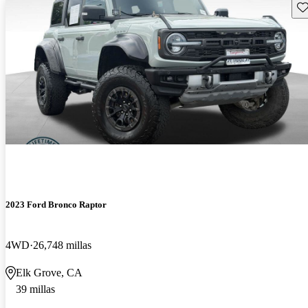
Gu
2023 Ford Bronco Raptor
4WD
26,748 millas
Elk Grove, CA
39 millas