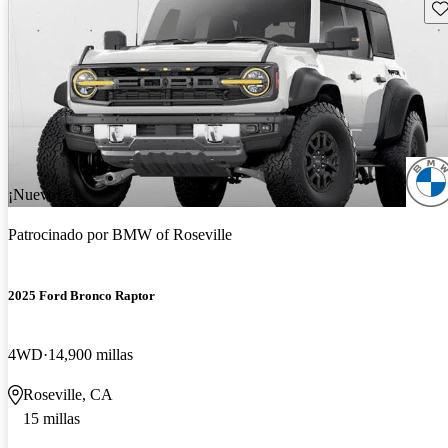
Gu
¡Nuevo!
Patrocinado por
BMW of Roseville
2025 Ford Bronco Raptor
4WD
14,900 millas
Roseville, CA
15 millas