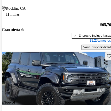
Rocklin, CA
11 millas
$65,7
Gran oferta
El precio incluye tasa
$1,238/mes es
Verif. disponibilidad
Gu
¡Nuevo!