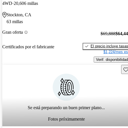
4WD
20,606 millas
Stockton, CA
63 millas
Gran oferta
$69,888
$64,4
El precio incluye tasa
Certificados por el fabricante
$1,224/mes es
Verif. disponibilidad
Gu
Se está preparando un buen primer plano...
Fotos próximamente