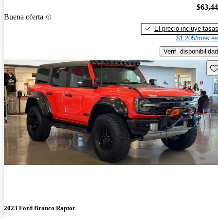
$63,4
Buena oferta
El precio incluye tasa
$1,205/mes es
Verif. disponibilidad
Gu
2023 Ford Bronco Raptor