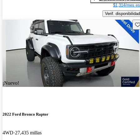
$1,314/mes es
Verif. disponibilidad
Gu
¡Nuevo!
2022 Ford Bronco Raptor
4WD
27,435 millas