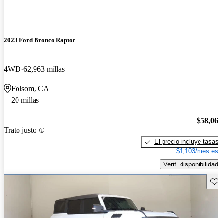
2023 Ford Bronco Raptor
4WD
62,963 millas
Folsom, CA
20 millas
$58,0
Trato justo
El precio incluye tasa
$1,103/mes es
Verif. disponibilidad
Gu