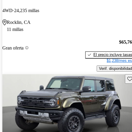
4WD
24,235 millas
Rocklin, CA
11 millas
$65,7
Gran oferta
El precio incluye tasa
$1,238/mes es
Verif. disponibilidad
Gu