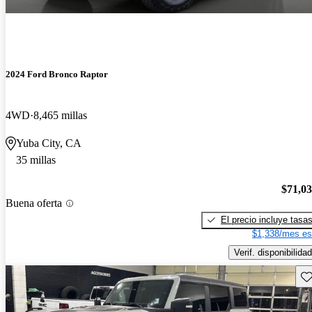
2024 Ford Bronco Raptor
4WD
8,465 millas
Yuba City, CA
35 millas
$71,0
Buena oferta
El precio incluye tasa
$1,338/mes es
Verif. disponibilidad
Gu