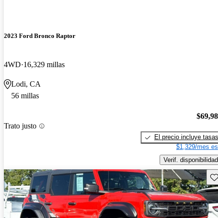
2023 Ford Bronco Raptor
4WD
16,329 millas
Lodi, CA
56 millas
$69,9
Trato justo
El precio incluye tasa
$1,329/mes es
Verif. disponibilidad
Gu