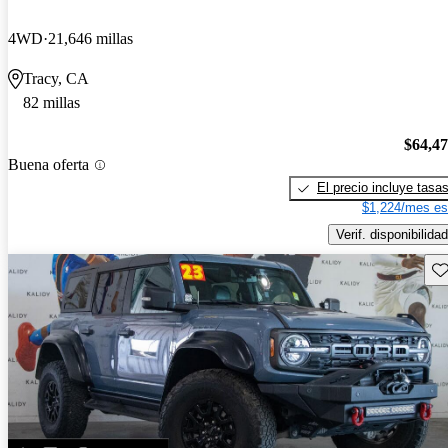
4WD
21,646 millas
Tracy, CA
82 millas
$64,4
Buena oferta
El precio incluye tasa
$1,224/mes es
Verif. disponibilidad
Gu