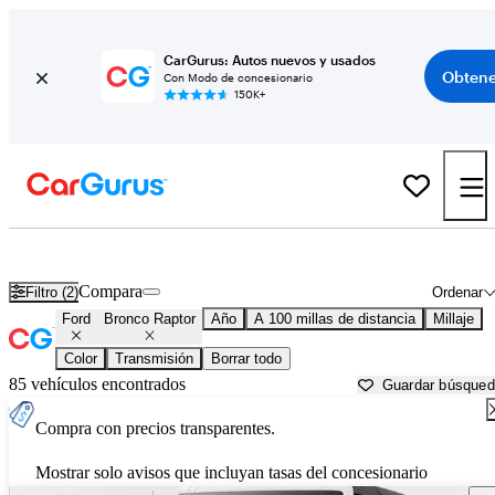
CarGurus: Autos nuevos y usados
Obtene
Con Modo de concesionario
150K+
Ford Bronco Raptor usados en venta cerca de
Auburn, CA
Compara
Filtro (2)
Ordenar
Ford
Bronco Raptor
Año
A 100 millas de distancia
Millaje
Color
Transmisión
Borrar todo
85 vehículos encontrados
Guardar búsque
Compra con precios transparentes.
Mostrar solo avisos que incluyan tasas del concesionario