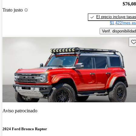
$76,0
Trato justo
El precio incluye tasa
$1,422/mes es
Verif. disponibilidad
Gu
Aviso patrocinado
2024 Ford Bronco Raptor