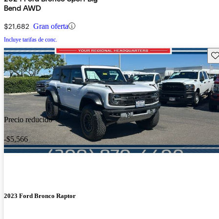
Bend AWD
$21,682
Gran oferta
Incluye tarifas de conc.
Gu
Precio reducido
-$5,566
2023 Ford Bronco Raptor