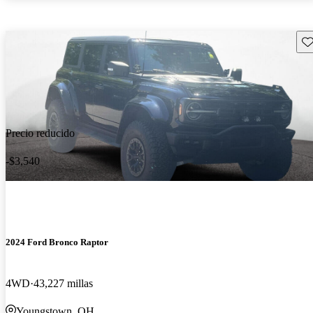
Gu
Precio reducido
-$3,540
2024 Ford Bronco Raptor
4WD
43,227 millas
Youngstown, OH