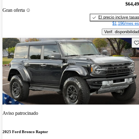
$64,4
Gran oferta
El precio incluye tasa
$1,196/mes es
Verif. disponibilidad
Gu
Aviso patrocinado
2025 Ford Bronco Raptor