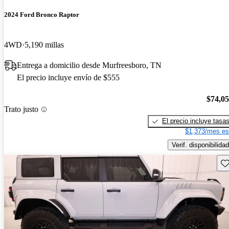
2024 Ford Bronco Raptor
4WD
5,190 millas
Entrega a domicilio desde Murfreesboro, TN
El precio incluye envío de $555
$74,0
Trato justo
El precio incluye tasa
$1,373/mes es
Verif. disponibilidad
Gu