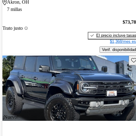
Akron, OH
7 millas
$73,7
Trato justo
El precio incluye tasa
$1,368/mes es
Verif. disponibilidad
Gu
¡Nuevo!