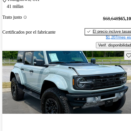
41 millas
Trato justo
$68,648
$65,1
El precio incluye tasa
Certificados por el fabricante
$1,207/mes es
Verif. disponibilidad
Gu