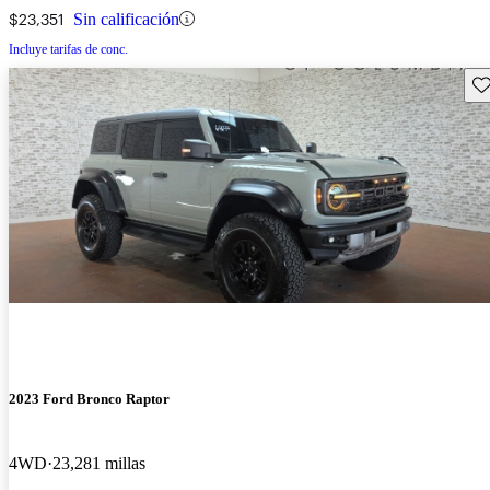
$23,351
Sin calificación
Incluye tarifas de conc.
Gu
2023 Ford Bronco Raptor
4WD
23,281 millas