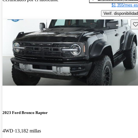
$1,355/mes es
Verif. disponibilidad
Gu
2023 Ford Bronco Raptor
4WD
13,182 millas