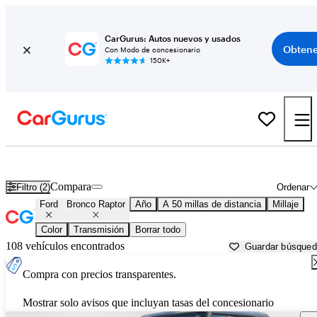
CarGurus: Autos nuevos y usados
Obtene
Con Modo de concesionario
150K+
Ford Bronco Raptor usados en venta cerca de
Akron, OH
Compara
Filtro (2)
Ordenar
Ford
Bronco Raptor
Año
A 50 millas de distancia
Millaje
Color
Transmisión
Borrar todo
108 vehículos encontrados
Guardar búsque
Compra con precios transparentes.
Mostrar solo avisos que incluyan tasas del concesionario