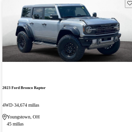
Gu
2023 Ford Bronco Raptor
4WD
34,674 millas
Youngstown, OH
45 millas