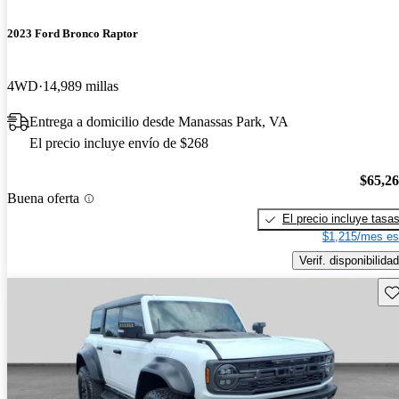
2023 Ford Bronco Raptor
4WD
14,989 millas
Entrega a domicilio desde Manassas Park, VA
El precio incluye envío de $268
$65,2
Buena oferta
El precio incluye tasa
$1,215/mes es
Verif. disponibilidad
Gu