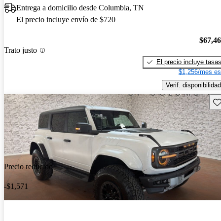
Entrega a domicilio desde Columbia, TN
El precio incluye envío de $720
$67,4
Trato justo
El precio incluye tasa
$1,256/mes es
Verif. disponibilidad
Gu
Precio reducido
-$1,571