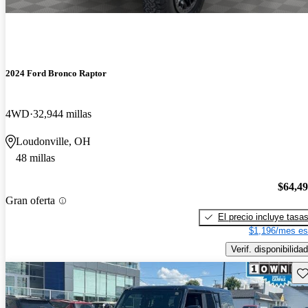
2024 Ford Bronco Raptor
4WD
32,944 millas
Loudonville, OH
48 millas
$64,4
Gran oferta
El precio incluye tasa
$1,196/mes es
Verif. disponibilidad
Gu