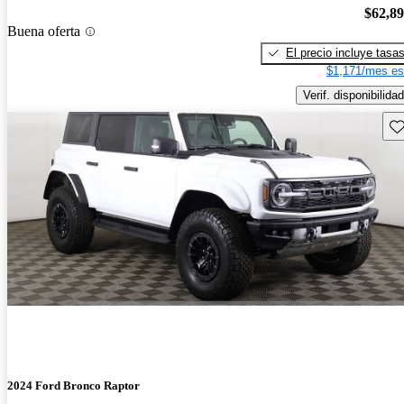
$62,8
Buena oferta
El precio incluye tasa
$1,171/mes es
Verif. disponibilidad
Gu
2024 Ford Bronco Raptor