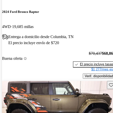
2024 Ford Bronco Raptor
4WD
19,685 millas
Entrega a domicilio desde Columbia, TN
El precio incluye envío de $720
$70,437
$68,8
Buena oferta
El precio incluye tasa
$1,277/mes es
Verif. disponibilidad
Gu