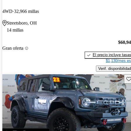
4WD
32,966 millas
Streetsboro, OH
14 millas
$60,9
Gran oferta
El precio incluye tasa
$1,130/mes es
Verif. disponibilidad
Gu