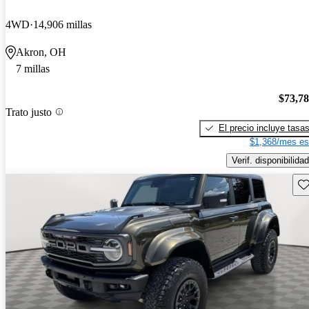
4WD
14,906 millas
Akron, OH
7 millas
$73,7
Trato justo
El precio incluye tasa
$1,368/mes es
Verif. disponibilidad
Gu