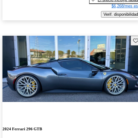
$6,268/mes es
Verif. disponibilidad
Gu
2024 Ferrari 296 GTB