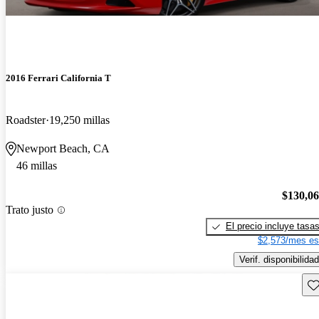
2016 Ferrari California T
Roadster
19,250 millas
Newport Beach, CA
46 millas
$130,0
Trato justo
El precio incluye tasa
$2,573/mes es
Verif. disponibilidad
Gu