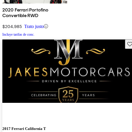
2020 Ferrari Portofino
Convertible RWD
$204,985
Trato justo
Incluye tarifas de conc.
Gu
2017 Ferrari California T