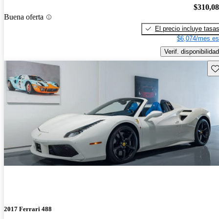
$310,0
Buena oferta
El precio incluye tasa
$6,074/mes es
Verif. disponibilidad
Gu
2017 Ferrari 488