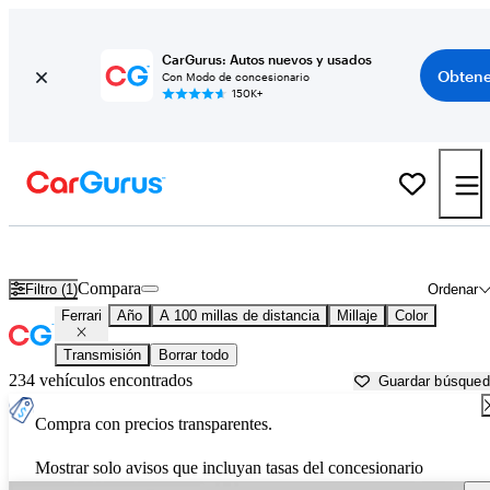
CarGurus: Autos nuevos y usados
Obtene
Con Modo de concesionario
150K+
Autos Ferrari usados en venta cerca de
Temecula, CA
Compara
Filtro (1)
Ordenar
Ferrari
Año
A 100 millas de distancia
Millaje
Color
Transmisión
Borrar todo
234 vehículos encontrados
Guardar búsque
Compra con precios transparentes.
Mostrar solo avisos que incluyan tasas del concesionario