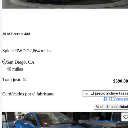
2018 Ferrari 488
Spider RWD
22,664 millas
San Diego, CA
46 millas
Trato justo
$390,0
El precio incluye tasa
Certificados por el fabricante
$7,715/mes es
Verif. disponibilidad
Gu