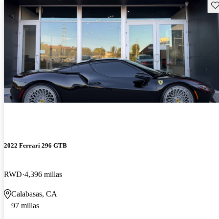
Gu
2022 Ferrari 296 GTB
RWD
4,396 millas
Calabasas, CA
97 millas