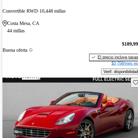
Convertible RWD
10,448 millas
Costa Mesa, CA
44 millas
$189,9
Buena oferta
El precio incluye tasa
$3,758/mes es
Verif. disponibilidad
Gu