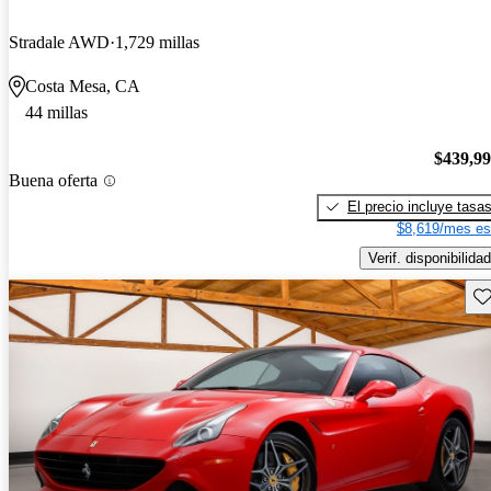
Stradale AWD
1,729 millas
Costa Mesa, CA
44 millas
$439,9
Buena oferta
El precio incluye tasa
$8,619/mes es
Verif. disponibilidad
Gu