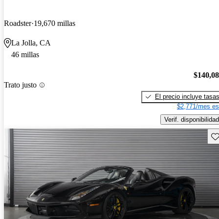
Roadster
19,670 millas
La Jolla, CA
46 millas
$140,0
Trato justo
El precio incluye tasa
$2,771/mes es
Verif. disponibilidad
Gu