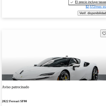
El precio incluye tasa
$2,572/mes es
Verif. disponibilidad
Gu
Aviso patrocinado
2022 Ferrari SF90