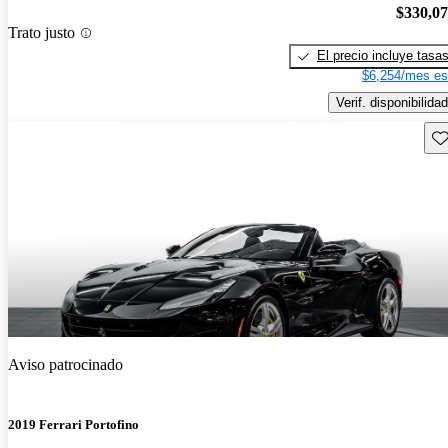
$330,0
Trato justo
El precio incluye tasa
$6,254/mes es
Verif. disponibilidad
Gu
Aviso patrocinado
2019 Ferrari Portofino