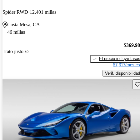
Spider RWD
12,401 millas
Costa Mesa, CA
46 millas
$369,9
Trato justo
El precio incluye tasa
$7,317/mes es
Verif. disponibilidad
Gu