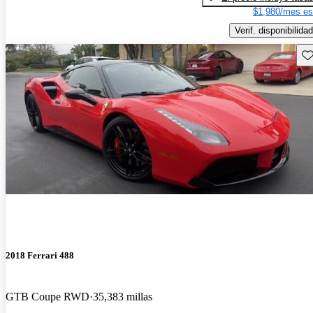
$1,980/mes es
Verif. disponibilidad
Gu
2018 Ferrari 488
GTB Coupe RWD
35,383 millas