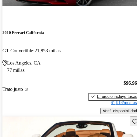
2010 Ferrari California
GT Convertible
21,853 millas
Los Angeles, CA
77 millas
$96,9
Trato justo
El precio incluye tasa
$1,918/mes es
Verif. disponibilidad
Gu