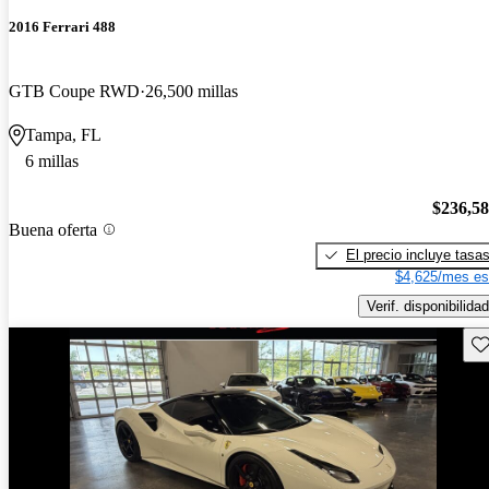
2016 Ferrari 488
GTB Coupe RWD
26,500 millas
Tampa, FL
6 millas
$236,5
Buena oferta
El precio incluye tasa
$4,625/mes es
Verif. disponibilidad
Gu