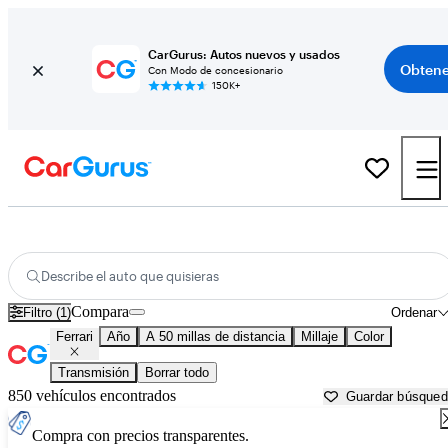
CarGurus: Autos nuevos y usados
Obtene
Con Modo de concesionario
150K+
Autos Ferrari usados en venta cerca de
Tampa, FL
Describe el auto que quisieras
Compara
Filtro (1)
Ordenar
Ferrari
Año
A 50 millas de distancia
Millaje
Color
Transmisión
Borrar todo
850 vehículos encontrados
Guardar búsque
Compra con precios transparentes.