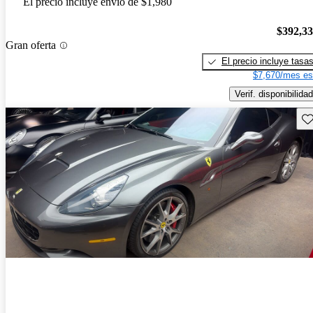
El precio incluye envío de $1,980
$392,3
Gran oferta
El precio incluye tasa
$7,670/mes es
Verif. disponibilidad
Gu