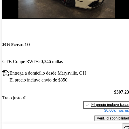
2016 Ferrari 488
GTB Coupe RWD
20,346 millas
Entrega a domicilio desde Marysville, OH
El precio incluye envío de $850
$307,2
Trato justo
El precio incluye tasa
$6,007/mes es
Verif. disponibilidad
Gu