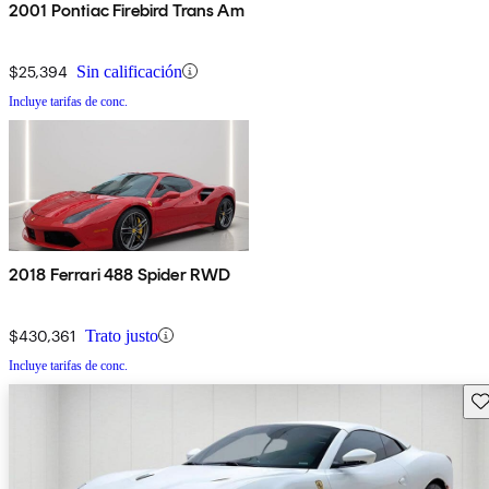
2001 Pontiac Firebird Trans Am
$25,394
Sin calificación
Incluye tarifas de conc.
2018 Ferrari 488 Spider RWD
$430,361
Trato justo
Incluye tarifas de conc.
Gu