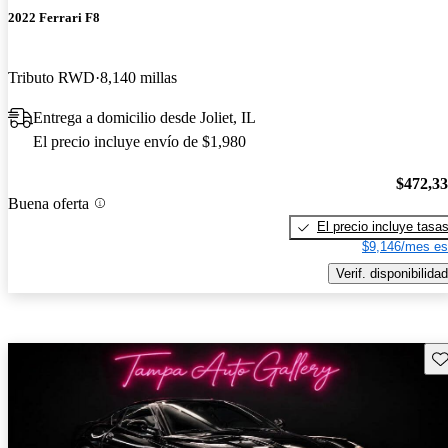
2022 Ferrari F8
Tributo RWD
8,140 millas
Entrega a domicilio desde Joliet, IL
El precio incluye envío de $1,980
$472,3
Buena oferta
El precio incluye tasa
$9,146/mes es
Verif. disponibilidad
Gu