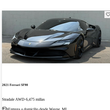
Gu
2021 Ferrari SF90
Stradale AWD
6,475 millas
Entrega a domicilio desde Wayne, MI