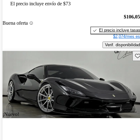
El precio incluye envío de $73
$106,0
Buena oferta
El precio incluye tasa
$2,074/mes es
Verif. disponibilidad
Gu
¡Nuevo!