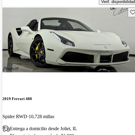
Verif. disponibilidad
Gu
¡Nuevo!
2019 Ferrari 488
Spider RWD
10,728 millas
Entrega a domicilio desde Joliet, IL