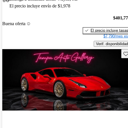
El precio incluye envío de $1,978
$401,7
Buena oferta
El precio incluye tasa
$7,790/mes es
Verif. disponibilidad
Gu