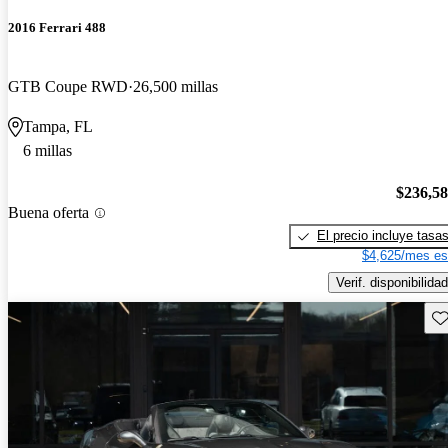
2016 Ferrari 488
GTB Coupe RWD
26,500 millas
Tampa, FL
6 millas
$236,5
Buena oferta
El precio incluye tasa
$4,625/mes es
Verif. disponibilidad
Gu