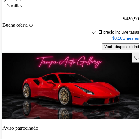
3 millas
$420,9
Buena oferta
El precio incluye tasa
$8,163/mes es
Verif. disponibilidad
Gu
Aviso patrocinado