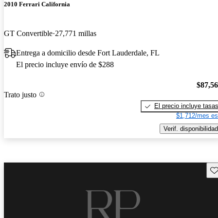
2010 Ferrari California
GT Convertible
27,771 millas
Entrega a domicilio desde Fort Lauderdale, FL
El precio incluye envío de $288
$87,5
Trato justo
El precio incluye tasa
$1,712/mes es
Verif. disponibilidad
Gu