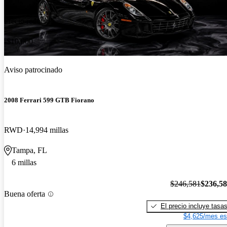
Precio reducido
-$10,000
Aviso patrocinado
2008 Ferrari 599 GTB Fiorano
RWD
14,994 millas
Tampa, FL
6 millas
$246,581
$236,5
Buena oferta
El precio incluye tasa
$4,625/mes es