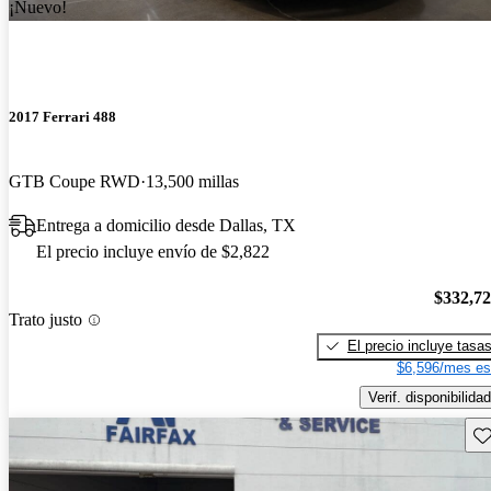
¡Nuevo!
2017 Ferrari 488
GTB Coupe RWD
13,500 millas
Entrega a domicilio desde Dallas, TX
El precio incluye envío de $2,822
$332,7
Trato justo
El precio incluye tasa
$6,596/mes es
Verif. disponibilidad
Gu