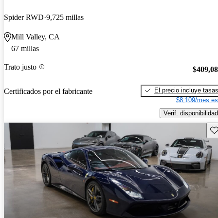
Spider RWD
9,725 millas
Mill Valley, CA
67 millas
Trato justo
$409,0
El precio incluye tasa
Certificados por el fabricante
$8,109/mes es
Verif. disponibilidad
Gu