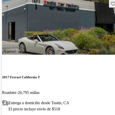
Gu
¡Nuevo!
2017 Ferrari California T
Roadster
26,795 millas
Entrega a domicilio desde Tustin, CA
El precio incluye envío de $518