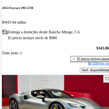
2024 Ferrari 296 GTB
RWD
64 millas
Entrega a domicilio desde Rancho Mirage, CA
El precio incluye envío de $980
$341,0
Trato justo
El precio incluye tasa
$6,526/mes es
Verif. disponibilidad
Gu