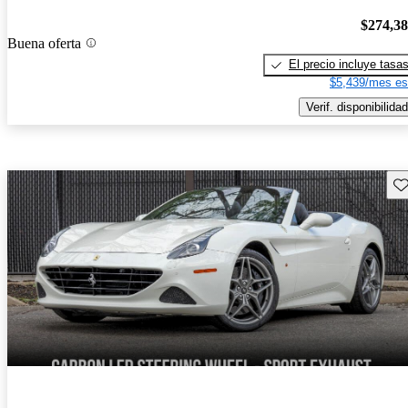
$274,3
Buena oferta
El precio incluye tasa
$5,439/mes es
Verif. disponibilidad
Gu