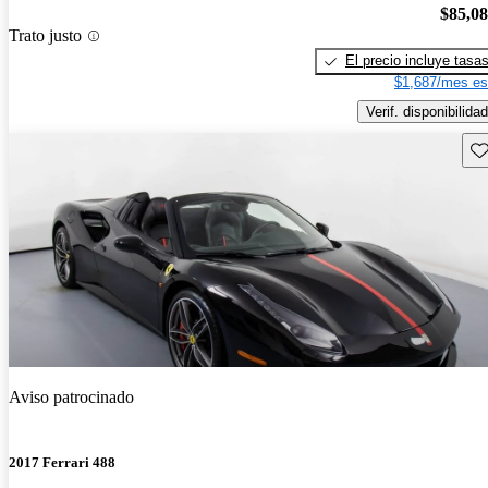
$85,0
Trato justo
El precio incluye tasa
$1,687/mes es
Verif. disponibilidad
Gu
Aviso patrocinado
2017 Ferrari 488