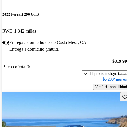
2022 Ferrari 296 GTB
RWD
1,342 millas
Entrega a domicilio desde Costa Mesa, CA
Entrega a domicilio gratuita
$319,9
Buena oferta
El precio incluye tasa
$6,283/mes es
Verif. disponibilidad
Gu