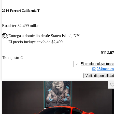
2016 Ferrari California T
Roadster
32,499 millas
Entrega a domicilio desde Staten Island, NY
El precio incluye envío de $2,499
$112,6
Trato justo
El precio incluye tasa
$2,234/mes es
Verif. disponibilidad
Gu