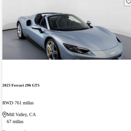
Gu
2025 Ferrari 296 GTS
RWD
761 millas
Mill Valley, CA
67 millas