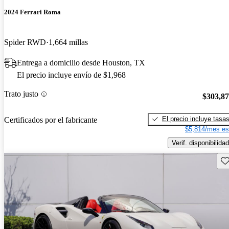
2024 Ferrari Roma
Spider RWD
1,664 millas
Entrega a domicilio desde Houston, TX
El precio incluye envío de $1,968
Trato justo
$303,8
El precio incluye tasa
Certificados por el fabricante
$5,814/mes es
Verif. disponibilidad
Gu