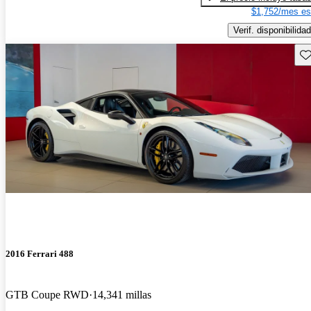
$1,752/mes es
Verif. disponibilidad
Gu
2016 Ferrari 488
GTB Coupe RWD
14,341 millas