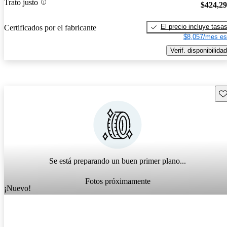
Trato justo
$424,2
El precio incluye tasa
Certificados por el fabricante
$8,057/mes es
Verif. disponibilidad
Gu
Se está preparando un buen primer plano...
Fotos próximamente
¡Nuevo!