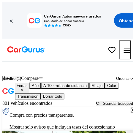
CarGurus: Autos nuevos y usados
Obtene
Con Modo de concesionario
150K+
Autos Ferrari usados en venta cerca de
Stockton, CA
Compara
Filtro (1)
Ordenar
Ferrari
Año
A 100 millas de distancia
Millaje
Color
Transmisión
Borrar todo
801 vehículos encontrados
Guardar búsque
Compra con precios transparentes.
Mostrar solo avisos que incluyan tasas del concesionario