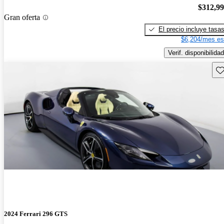
$312,9
Gran oferta
El precio incluye tasa
$6,204/mes es
Verif. disponibilidad
Gu
2024 Ferrari 296 GTS