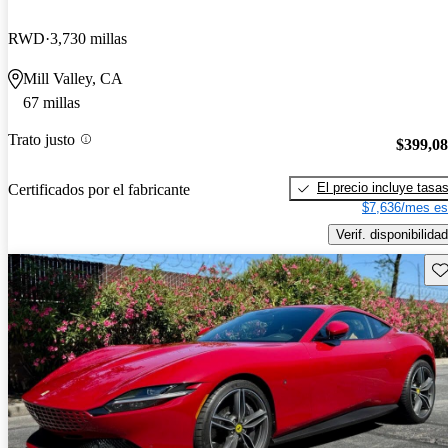
RWD
3,730 millas
Mill Valley, CA
67 millas
Trato justo
$399,0
El precio incluye tasa
Certificados por el fabricante
$7,636/mes es
Verif. disponibilidad
Gu