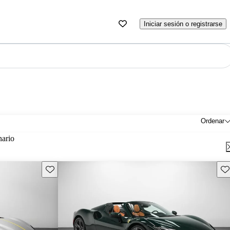
Iniciar sesión o registrarse
Ordenar
nario
Guarda este Aviso
Gu