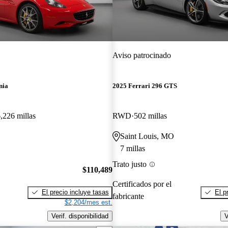
Aviso patrocinado
nia
2025 Ferrari 296 GTS
,226 millas
RWD
502 millas
O
Saint Louis, MO
7 millas
Trato justo
$110,489
Certificados por el
El precio incluye tasas
El p
fabricante
$2,204/mes est.
Verif. disponibilidad
V