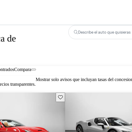
Describe el auto que quisieras
ca de
ontrados
Compara
Mostrar solo avisos que incluyan tasas del concesio
cios transparentes.
Guarda este Aviso