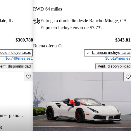
RWD
64 millas
ale, IL
Entrega a domicilio desde Rancho Mirage, CA
El precio incluye envío de $3,732
$300,788
$343,81
Buena oferta
recio incluye tasas
El precio incluye tasas
$5,748/mes est.
$6,619/mes est
erif. disponibilidad
Verif. disponibilidad
Guarda este Aviso
Gu
imer plano...
te