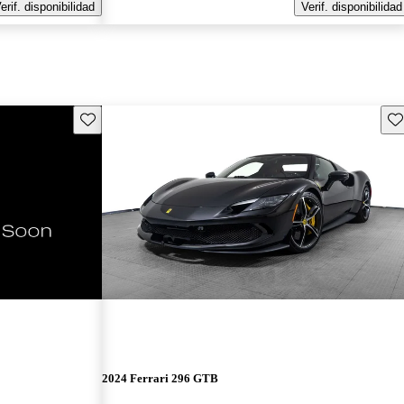
erif. disponibilidad
Verif. disponibilidad
Guarda este Aviso
Gu
2024 Ferrari 296 GTB