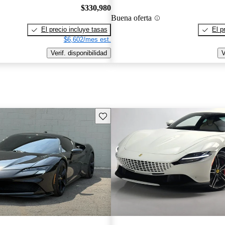
$330,980
Buena oferta
El precio incluye tasas
El p
$6,602/mes est.
Verif. disponibilidad
V
Guarda este Aviso