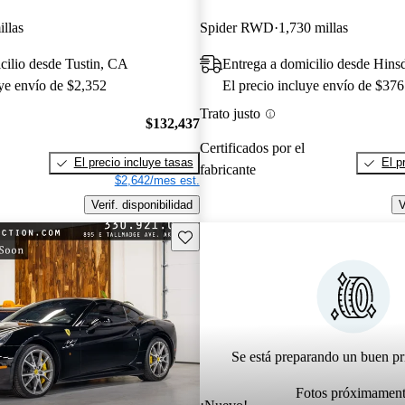
llas
Spider RWD
1,730 millas
cilio desde Tustin, CA
Entrega a domicilio desde Hinsd
uye envío de $2,352
El precio incluye envío de $376
Trato justo
$132,437
Certificados por el
El precio incluye tasas
El p
fabricante
$2,642/mes est.
Verif. disponibilidad
V
Guarda este Aviso
Se está preparando un buen pr
Fotos próximamen