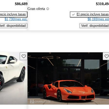
$86,689
$310,49
Gran oferta
recio incluye tasas
El precio incluye tasas
$1,730/mes est.
$6,193/mes est
erif. disponibilidad
Verif. disponibilidad
Guarda este Aviso
Gu