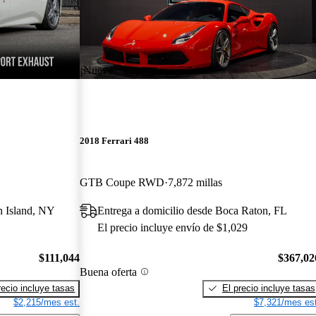
¡Nuevo!
2018 Ferrari 488
GTB Coupe RWD
7,872 millas
n Island, NY
Entrega a domicilio desde Boca Raton, FL
El precio incluye envío de $1,029
$111,044
$367,02
Buena oferta
recio incluye tasas
El precio incluye tasas
$2,215/mes est.
$7,321/mes est