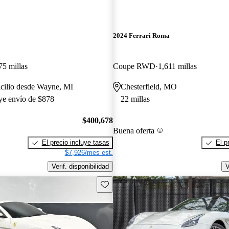
2024 Ferrari Roma
75 millas
Coupe RWD
1,611 millas
icilio desde Wayne, MI
Chesterfield, MO
uye envío de $878
22 millas
$400,678
Buena oferta
El precio incluye tasas
El p
$7,926/mes est.
Verif. disponibilidad
V
Guarda este Aviso