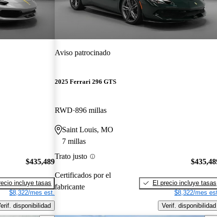
Aviso patrocinado
2025 Ferrari 296 GTS
RWD
896 millas
Saint Louis, MO
7 millas
Trato justo
$435,489
$435,48
Certificados por el
recio incluye tasas
El precio incluye tasas
fabricante
$8,322/mes est.
$8,322/mes est
erif. disponibilidad
Verif. disponibilidad