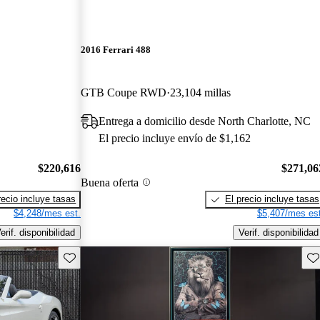
2016 Ferrari 488
GTB Coupe RWD
23,104 millas
Entrega a domicilio desde North Charlotte, NC
El precio incluye envío de $1,162
$220,616
$271,06
Buena oferta
recio incluye tasas
El precio incluye tasas
$4,248/mes est.
$5,407/mes est
erif. disponibilidad
Verif. disponibilidad
Guarda este Aviso
Gu