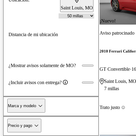
Saint Louis, MO
¡Nuevo!
Aviso patrocinado
Distancia de mi ubicación
2010 Ferrari Califor
¿Mostrar avisos solamente de MO?
GT Convertible
16
Saint Louis, M
¿Incluir avisos con entrega?
7 millas
Marca y modelo
Trato justo
Precio y pago