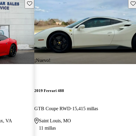
Guarda este Aviso
Gu
¡Nuevo!
2019 Ferrari 488
GTB Coupe RWD
15,415 millas
fax, VA
Saint Louis, MO
11 millas