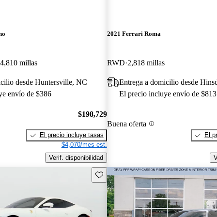
no
2021 Ferrari Roma
4,810 millas
RWD
2,818 millas
cilio desde Huntersville, NC
Entrega a domicilio desde Hinsd
uye envío de $386
El precio incluye envío de $813
$198,729
Buena oferta
El precio incluye tasas
El p
$4,070/mes est.
Verif. disponibilidad
V
Guarda este Aviso