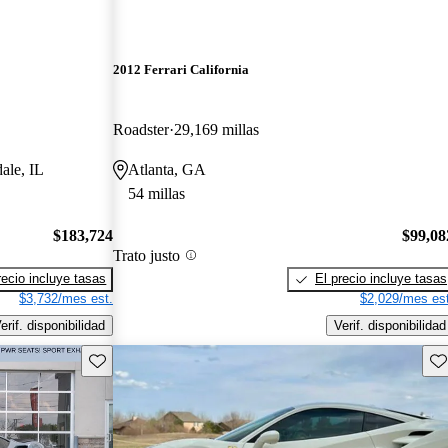
2012 Ferrari California
Roadster
29,169 millas
ale, IL
Atlanta, GA
54 millas
$183,724
$99,08
Trato justo
recio incluye tasas
El precio incluye tasas
$3,732/mes est.
$2,029/mes est
erif. disponibilidad
Verif. disponibilidad
Guarda este Aviso
Gu