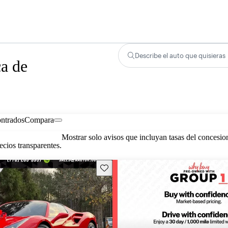
Describe el auto que quisieras
ca de
ontrados
Compara
Mostrar solo avisos que incluyan tasas del concesio
cios transparentes.
Guarda este Aviso