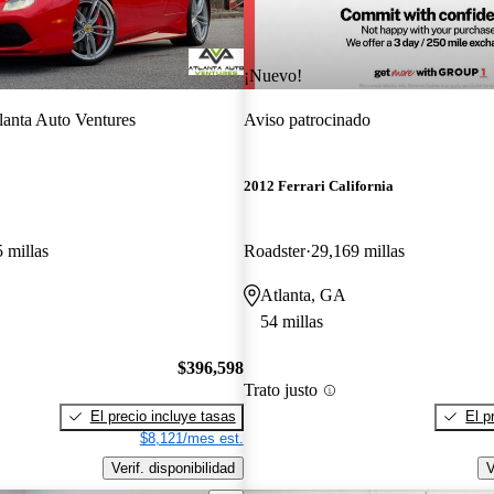
¡Nuevo!
lanta Auto Ventures
Aviso patrocinado
2012 Ferrari California
 millas
Roadster
29,169 millas
Atlanta, GA
54 millas
$396,598
Trato justo
El precio incluye tasas
El p
$8,121/mes est.
Verif. disponibilidad
V