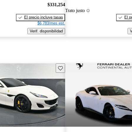
$331,254
Trato justo
El precio incluye tasas
El p
$6,783/mes est.
Verif. disponibilidad
V
Guarda este Aviso