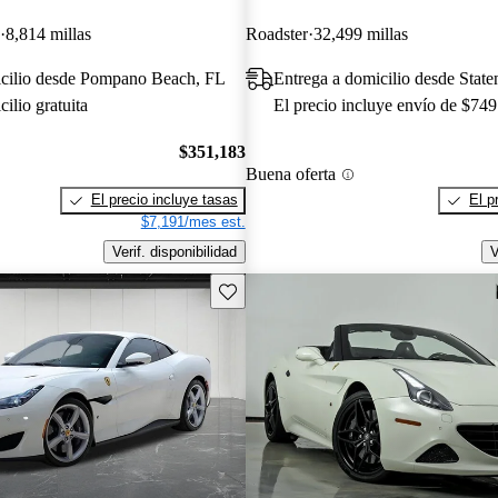
8,814 millas
Roadster
32,499 millas
icilio desde Pompano Beach, FL
Entrega a domicilio desde State
ilio gratuita
El precio incluye envío de $749
$351,183
Buena oferta
El precio incluye tasas
El p
$7,191/mes est.
Verif. disponibilidad
V
Guarda este Aviso