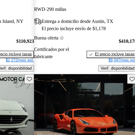
RWD
290 millas
n Island, NY
Entrega a domicilio desde Austin, TX
El precio incluye envío de $1,178
Buena oferta
$110,923
$410,17
Certificados por el
recio incluye tasas
El precio incluye tasas
fabricante
$2,272/mes est.
$8,047/mes est
erif. disponibilidad
Verif. disponibilidad
Guarda este Aviso
Gu