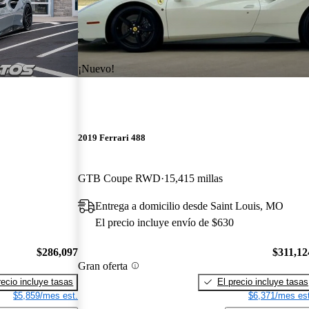
¡Nuevo!
2019 Ferrari 488
GTB Coupe RWD
15,415 millas
Entrega a domicilio desde Saint Louis, MO
El precio incluye envío de $630
$286,097
$311,12
Gran oferta
recio incluye tasas
El precio incluye tasas
$5,859/mes est.
$6,371/mes est