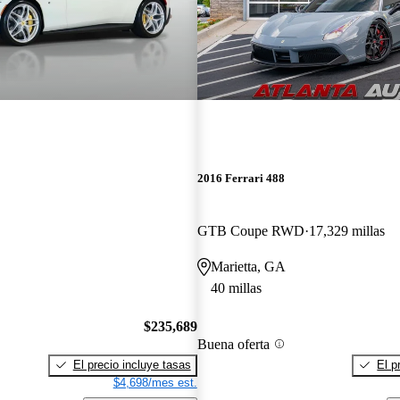
2016 Ferrari 488
GTB Coupe RWD
17,329 millas
Marietta, GA
40 millas
$235,689
Buena oferta
El precio incluye tasas
El p
$4,698/mes est.