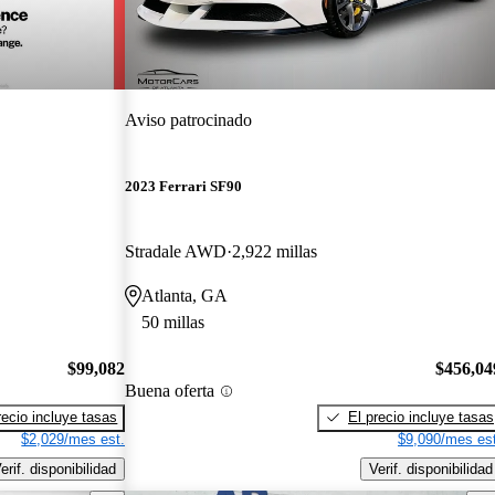
Aviso patrocinado
2023 Ferrari SF90
Stradale AWD
2,922 millas
Atlanta, GA
50 millas
$99,082
$456,04
Buena oferta
recio incluye tasas
El precio incluye tasas
$2,029/mes est.
$9,090/mes est
erif. disponibilidad
Verif. disponibilidad