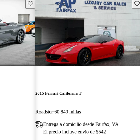
Guarda este Aviso
Gu
2015 Ferrari California T
Roadster
60,849 millas
Entrega a domicilio desde Fairfax, VA
El precio incluye envío de $542