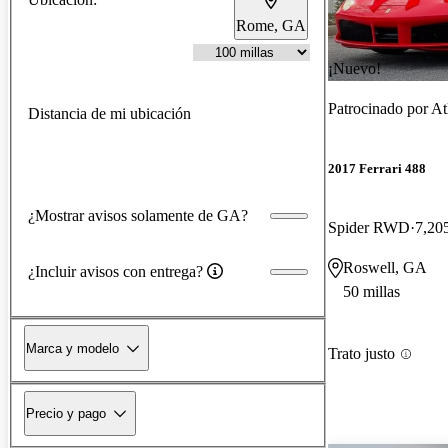
Rome, GA
¡Nuevo!
Patrocinado por
At
Distancia de mi ubicación
2017 Ferrari 488
¿Mostrar avisos solamente de GA?
Spider RWD
7,205
Roswell, GA
¿Incluir avisos con entrega?
50 millas
Marca y modelo
Trato justo
Precio y pago