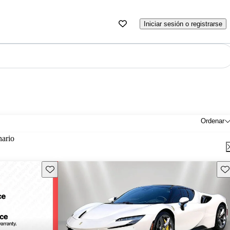
Iniciar sesión o registrarse
Ordenar
nario
Guarda este Aviso
Gu