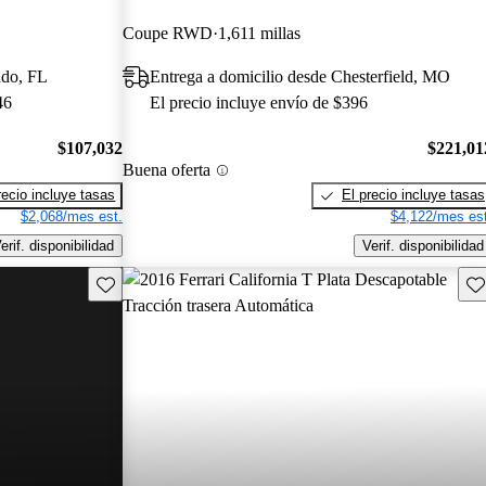
Coupe RWD
1,611 millas
ndo, FL
Entrega a domicilio desde Chesterfield, MO
46
El precio incluye envío de $396
$107,032
$221,01
Buena oferta
recio incluye tasas
El precio incluye tasas
$2,068/mes est.
$4,122/mes est
erif. disponibilidad
Verif. disponibilidad
Guarda este Aviso
Gu