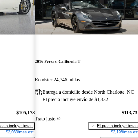
2016 Ferrari California T
Roadster
24,746 millas
Entrega a domicilio desde North Charlotte, NC
El precio incluye envío de $1,332
$105,178
$113,73
Trato justo
recio incluye tasas
El precio incluye tasas
$2,033/mes est.
$2,198/mes est