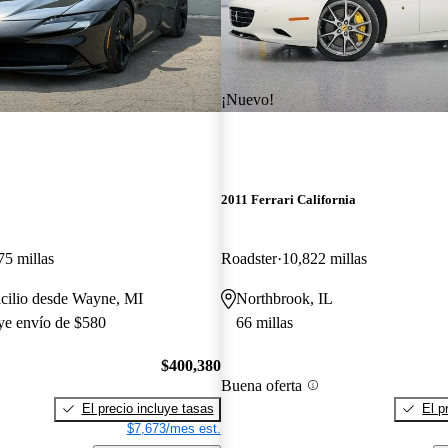
¡Nuevo!
2011 Ferrari California
75 millas
Roadster
10,822 millas
icilio desde Wayne, MI
Northbrook, IL
uye envío de $580
66 millas
$400,380
Buena oferta
El precio incluye tasas
El p
$7,673/mes est.