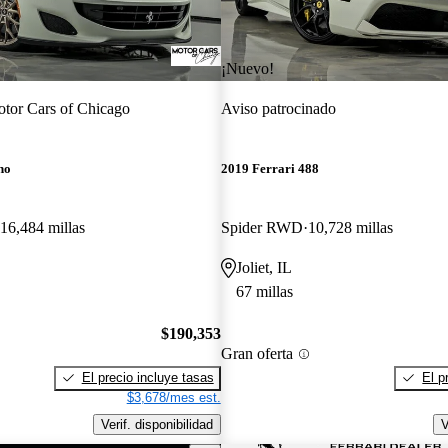
¡Nuevo!
tor Cars of Chicago
Aviso patrocinado
no
2019 Ferrari 488
16,484 millas
Spider RWD
10,728 millas
Joliet, IL
67 millas
$190,353
Gran oferta
El precio incluye tasas
El p
$3,678/mes est.
Verif. disponibilidad
V