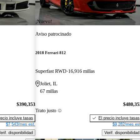
¡Nuevo!
Aviso patrocinado
2018 Ferrari 812
Superfast RWD
16,916 millas
Joliet, IL
67 millas
$390,353
$480,35
Trato justo
recio incluye tasas
El precio incluye tasas
$7,543/mes est.
$9,282/mes est
erif. disponibilidad
Verif. disponibilidad