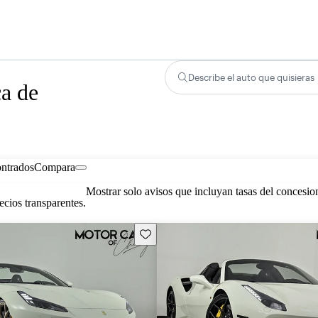
Describe el auto que quisieras
ca de
ontrados
Compara
Mostrar solo avisos que incluyan tasas del concesio
cios transparentes.
Guarda este Aviso