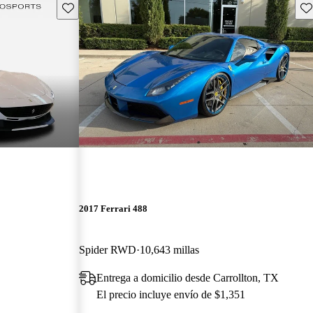
Guarda este Aviso
Gu
2017 Ferrari 488
Spider RWD
10,643 millas
Entrega a domicilio desde Carrollton, TX
El precio incluye envío de $1,351