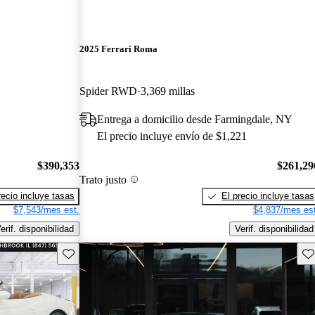
2025 Ferrari Roma
Spider RWD
3,369 millas
Entrega a domicilio desde Farmingdale, NY
El precio incluye envío de $1,221
$390,353
$261,29
Trato justo
recio incluye tasas
El precio incluye tasas
$7,543/mes est.
$4,837/mes est
erif. disponibilidad
Verif. disponibilidad
Guarda este Aviso
Gu