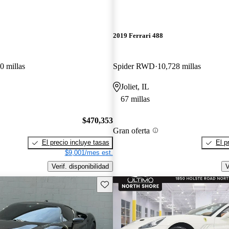
2019 Ferrari 488
0 millas
Spider RWD
10,728 millas
Joliet, IL
67 millas
$470,353
Gran oferta
El precio incluye tasas
El p
$9,001/mes est.
Verif. disponibilidad
V
Guarda este Aviso