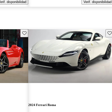
erif. disponibilidad
Verif. disponibilidad
Guarda este Aviso
Gu
2024 Ferrari Roma