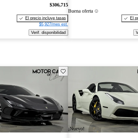
$306,715
Buena oferta
El precio incluye tasas
El p
$5,927/mes est.
Verif. disponibilidad
V
Guarda este Aviso
¡Nuevo!