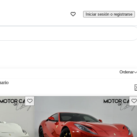
Iniciar sesión o registrarse
Ordenar
nario
Guarda este Aviso
Gu