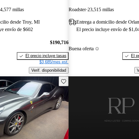
4,577 millas
Roadster
23,515 millas
cilio desde Troy, MI
Entrega a domicilio desde Orla
uye envío de $602
El precio incluye envío de $1,0
$190,716
Buena oferta
El precio incluye tasas
El p
$3,685/mes est.
Verif. disponibilidad
V
Guarda este Aviso