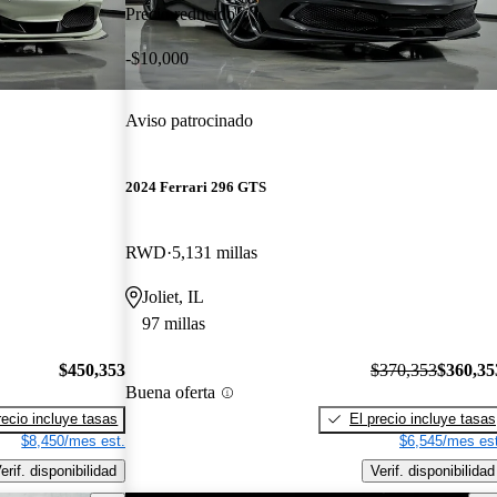
Precio reducido
-$10,000
Aviso patrocinado
2024 Ferrari 296 GTS
RWD
5,131 millas
Joliet, IL
97 millas
$450,353
$370,353
$360,35
Buena oferta
recio incluye tasas
El precio incluye tasas
$8,450/mes est.
$6,545/mes est
erif. disponibilidad
Verif. disponibilidad