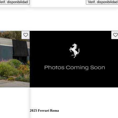
erif. disponibilidad
Verif. disponibilidad
Guarda este Aviso
Gu
2025 Ferrari Roma