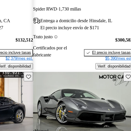
Spider RWD
1,730 millas
in, CA
Entrega a domicilio desde Hinsdale, IL
27
El precio incluye envío de $171
Trato justo
$132,512
$300,58
Certificados por el
recio incluye tasas
El precio incluye tasas
fabricante
$2,379/mes est.
$5,390/mes est
erif. disponibilidad
Verif. disponibilidad
Guarda este Aviso
Gu