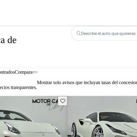
Describe el auto que quisieras
ca de
ontrados
Compara
Mostrar solo avisos que incluyan tasas del concesio
cios transparentes.
Guarda este Aviso