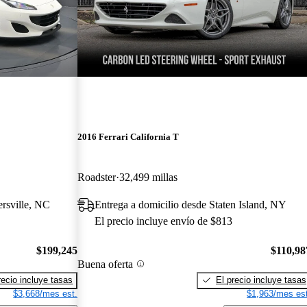
2016 Ferrari California T
Roadster
32,499 millas
ersville, NC
Entrega a domicilio desde Staten Island, NY
El precio incluye envío de $813
$199,245
$110,98
Buena oferta
recio incluye tasas
El precio incluye tasas
$3,668/mes est.
$1,963/mes est