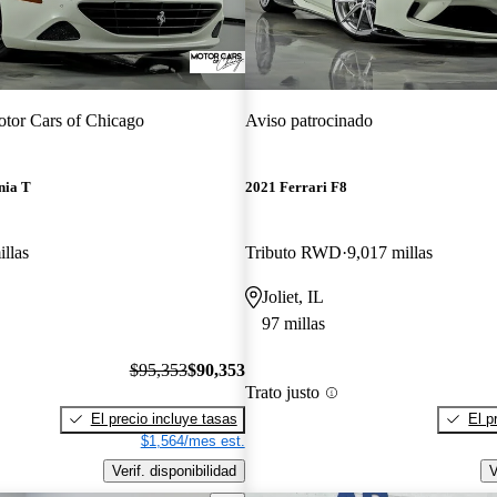
tor Cars of Chicago
Aviso patrocinado
nia T
2021 Ferrari F8
llas
Tributo RWD
9,017 millas
Joliet, IL
97 millas
$95,353
$90,353
Trato justo
El precio incluye tasas
El p
$1,564/mes est.
Verif. disponibilidad
V