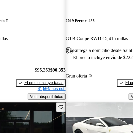
nia T
2019 Ferrari 488
llas
GTB Coupe RWD
15,415 millas
Entrega a domicilio desde Sain
El precio incluye envío de $222
$95,353
$90,353
Gran oferta
El precio incluye tasas
El p
$1,564/mes est.
Verif. disponibilidad
V
Guarda este Aviso