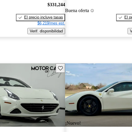
$331,244
Buena oferta
El precio incluye tasas
El p
$6,219/mes est.
Verif. disponibilidad
V
Guarda este Aviso
¡Nuevo!