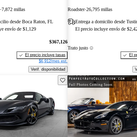
7,872 millas
Roadster
26,795 millas
cilio desde Boca Raton, FL
Entrega a domicilio desde Tust
uye envío de $1,129
El precio incluye envío de $2,4
$367,126
Trato justo
El precio incluye tasas
El p
$6,912/mes est.
Verif. disponibilidad
V
Guarda este Aviso