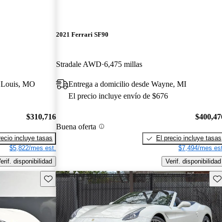
2021 Ferrari SF90
Stradale AWD
6,475 millas
t Louis, MO
Entrega a domicilio desde Wayne, MI
El precio incluye envío de $676
$310,716
$400,47
Buena oferta
recio incluye tasas
El precio incluye tasas
$5,822/mes est.
$7,494/mes est
erif. disponibilidad
Verif. disponibilidad
Guarda este Aviso
Gu