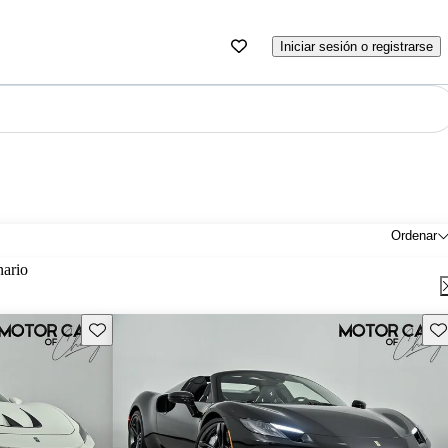
Iniciar sesión o registrarse
Ordenar
nario
Guarda este Aviso
Gu