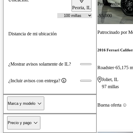
Precio reducido
Peoria, IL
-$5,000
Patrocinado por
Mo
Distancia de mi ubicación
2016 Ferrari Califor
¿Mostrar avisos solamente de IL?
Roadster
65,175 mi
Joliet, IL
¿Incluir avisos con entrega?
97 millas
Marca y modelo
Buena oferta
Precio y pago