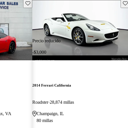
Guarda este Aviso
Gu
Precio reducido
-$3,000
2014 Ferrari California
Roadster
28,874 millas
fax, VA
Champaign, IL
80 millas