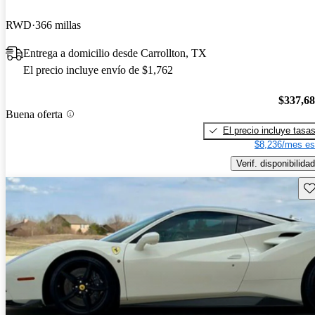
RWD
366 millas
Entrega a domicilio desde Carrollton, TX
El precio incluye envío de $1,762
$337,6
Buena oferta
El precio incluye tasa
$8,236/mes es
Verif. disponibilidad
Gu