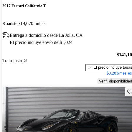
2017 Ferrari California T
Roadster
19,670 millas
Entrega a domicilio desde La Jolla, CA
El precio incluye envío de $1,024
$141,1
Trato justo
El precio incluye tasa
$3,283/mes es
Verif. disponibilidad
Gu