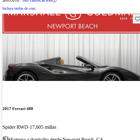
Incluye tarifas de conc.
Gu
¡Nuevo!
2017 Ferrari 488
Spider RWD
17,605 millas
Entrega a domicilio desde Newport Beach, CA