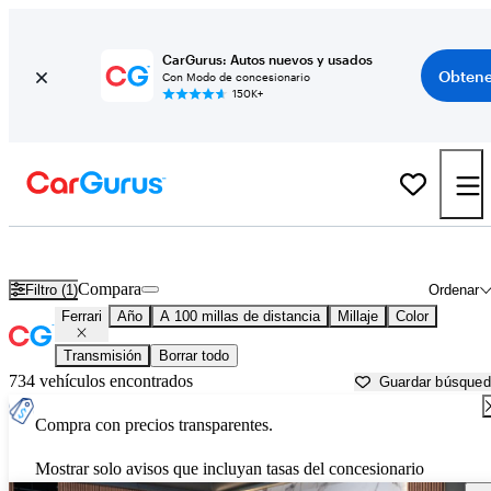
CarGurus: Autos nuevos y usados
Obtene
Con Modo de concesionario
150K+
Autos Ferrari usados en venta cerca de
Logan, UT
Compara
Filtro (1)
Ordenar
Ferrari
Año
A 100 millas de distancia
Millaje
Color
Transmisión
Borrar todo
734 vehículos encontrados
Guardar búsque
Compra con precios transparentes.
Mostrar solo avisos que incluyan tasas del concesionario