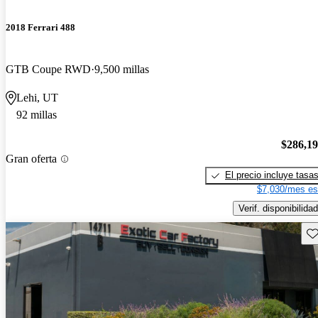
2018 Ferrari 488
GTB Coupe RWD
9,500 millas
Lehi, UT
92 millas
$286,1
Gran oferta
El precio incluye tasa
$7,030/mes es
Verif. disponibilidad
Gu