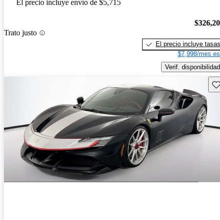
El precio incluye envío de $5,715
$326,2
Trato justo
El precio incluye tasa
$7,998/mes es
Verif. disponibilidad
Gu