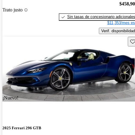
$458,9
Trato justo
Sin tasas de concesionario adicionale
$11,353/mes es
Verif. disponibilidad
Gu
¡Nuevo!
2025 Ferrari 296 GTB