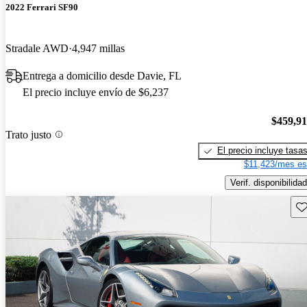
2022 Ferrari SF90
Stradale AWD
4,947 millas
Entrega a domicilio desde Davie, FL
El precio incluye envío de $6,237
$459,9
Trato justo
El precio incluye tasa
$11,423/mes es
Verif. disponibilidad
Gu