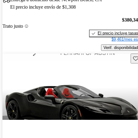
El precio incluye envío de $1,308
$380,3
Trato justo
El precio incluye tasa
$9,461/mes es
Verif. disponibilidad
Gu