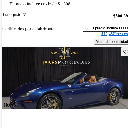
El precio incluye envío de $1,308
Trato justo
$500,3
El precio incluye tasa
Certificados por el fabricante
$12,467/mes es
Verif. disponibilidad
Gu
¡Nuevo!