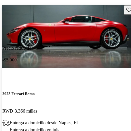
Gu
Precio reducido
-$5,000
2023 Ferrari Roma
RWD
3,366 millas
Entrega a domicilio desde Naples, FL
Entrega a domicilio gratuita