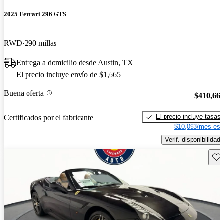
2025 Ferrari 296 GTS
RWD
290 millas
Entrega a domicilio desde Austin, TX
El precio incluye envío de $1,665
Buena oferta
$410,6
El precio incluye tasa
Certificados por el fabricante
$10,093/mes es
Verif. disponibilidad
Gu