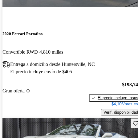
2020 Ferrari Portofino
Convertible RWD
4,810 millas
Entrega a domicilio desde Huntersville, NC
El precio incluye envío de $405
$198,7
Gran oferta
El precio incluye tasa
$4,106/mes es
Verif. disponibilidad
Gu