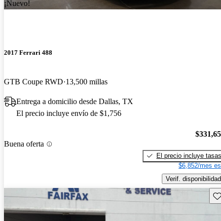
¡Nuevo!
2017 Ferrari 488
GTB Coupe RWD
13,500 millas
Entrega a domicilio desde Dallas, TX
El precio incluye envío de $1,756
$331,6
Buena oferta
El precio incluye tasa
$6,852/mes es
Verif. disponibilidad
Gu