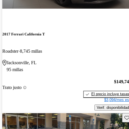
2017 Ferrari California T
Roadster
8,745 millas
Jacksonville, FL
95 millas
$149,7
Trato justo
El precio incluye tasa
$3,094/mes es
Verif. disponibilidad
Gu