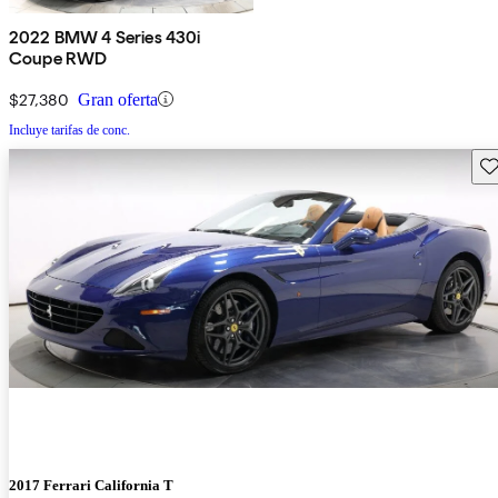
2022 BMW 4 Series 430i
Coupe RWD
$27,380
Gran oferta
Incluye tarifas de conc.
Gu
2017 Ferrari California T