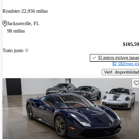
Roadster
22,956 millas
Jacksonville, FL
98 millas
$105,5
Trato justo
El precio incluye tasa
$2,182/mes es
Verif. disponibilidad
Gu