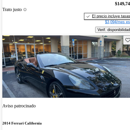
$149,7
Trato justo
El precio incluye tasa
$3,094/mes es
Verif. disponibilidad
Gu
Aviso patrocinado
2014 Ferrari California