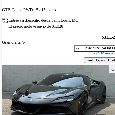
GTB Coupe RWD
15,415 millas
Entrega a domicilio desde Saint Louis, MO
El precio incluye envío de $1,028
$311,5
Gran oferta
El precio incluye tasa
$6,436/mes es
Verif. disponibilidad
Gu