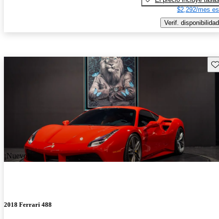
$2,292/mes es
Verif. disponibilidad
Gu
¡Nuevo!
2018 Ferrari 488