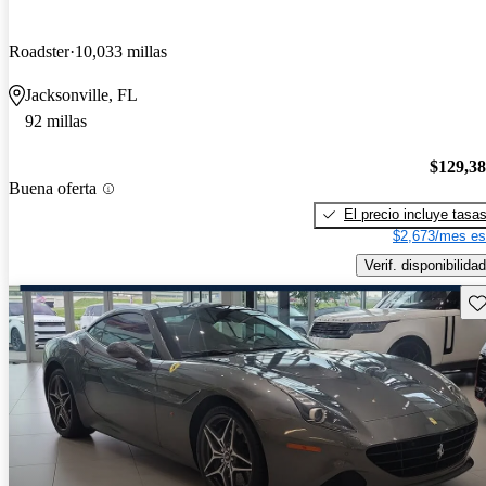
Roadster
10,033 millas
Jacksonville, FL
92 millas
$129,3
Buena oferta
El precio incluye tasa
$2,673/mes es
Verif. disponibilidad
Gu