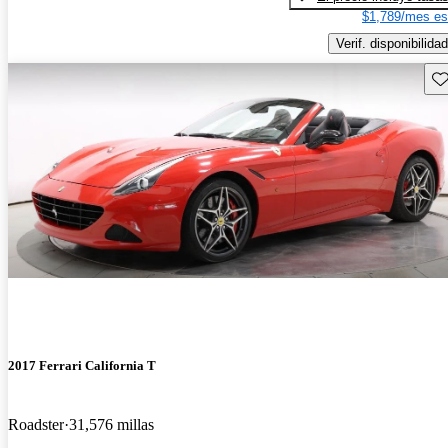
$1,789/mes es
Verif. disponibilidad
Gu
2017 Ferrari California T
Roadster
31,576 millas