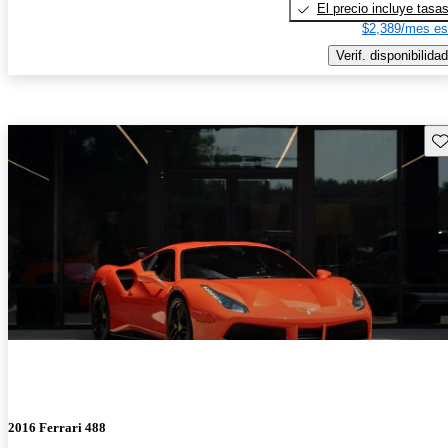
El precio incluye tasa
$2,389/mes es
Verif. disponibilidad
Gu
2016 Ferrari 488