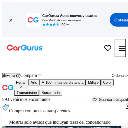
CarGurus: Autos nuevos y usados
Obtene
Con Modo de concesionario
150K+
Autos Ferrari usados en venta cerca de
Jesup, GA
Compara
Filtro (1)
Ordenar
Ferrari
Año
A 100 millas de distancia
Millaje
Color
Transmisión
Borrar todo
893 vehículos encontrados
Guardar búsque
Compra con precios transparentes.
Mostrar solo avisos que incluyan tasas del concesionario