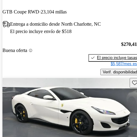
GTB Coupe RWD
23,104 millas
Entrega a domicilio desde North Charlotte, NC
El precio incluye envío de $518
$270,4
Buena oferta
El precio incluye tasa
$5,587/mes es
Verif. disponibilidad
Gu