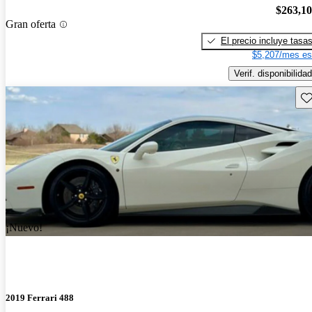
$263,1
Gran oferta
El precio incluye tasa
$5,207/mes es
Verif. disponibilidad
Gu
¡Nuevo!
2019 Ferrari 488