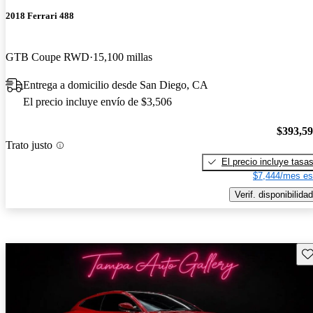
2018 Ferrari 488
GTB Coupe RWD
15,100 millas
Entrega a domicilio desde San Diego, CA
El precio incluye envío de $3,506
$393,5
Trato justo
El precio incluye tasa
$7,444/mes es
Verif. disponibilidad
Gu