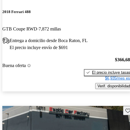
2018 Ferrari 488
GTB Coupe RWD
7,872 millas
Entrega a domicilio desde Boca Raton, FL
El precio incluye envío de $691
$366,6
Buena oferta
El precio incluye tasa
$6,935/mes es
Verif. disponibilidad
Gu