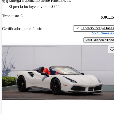
Entrega a domicilio desde Hinsdale, IL
El precio incluye envío de $744
Trato justo
$301,1
El precio incluye tasa
Certificados por el fabricante
$5,457/mes es
Verif. disponibilidad
Gu