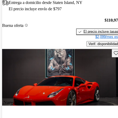
Entrega a domicilio desde Staten Island, NY
El precio incluye envío de $797
$110,9
Buena oferta
El precio incluye tasa
$2,099/mes es
Verif. disponibilidad
Gu
¡Nuevo!