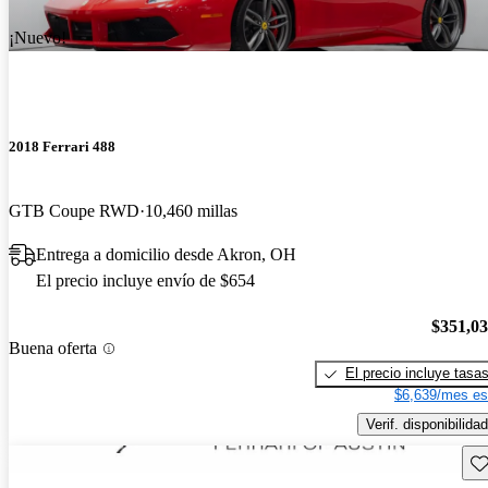
¡Nuevo!
2018 Ferrari 488
GTB Coupe RWD
10,460 millas
Entrega a domicilio desde Akron, OH
El precio incluye envío de $654
$351,0
Buena oferta
El precio incluye tasa
$6,639/mes es
Verif. disponibilidad
Gu