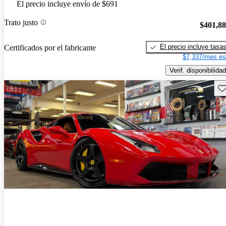
El precio incluye envío de $691
Trato justo
$401,8
El precio incluye tasa
Certificados por el fabricante
$7,337/mes es
Verif. disponibilidad
Gu