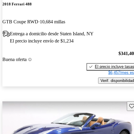
2018 Ferrari 488
GTB Coupe RWD
10,684 millas
Entrega a domicilio desde Staten Island, NY
El precio incluye envío de $1,234
$341,4
Buena oferta
El precio incluye tasa
$6,457/mes es
Verif. disponibilidad
Gu