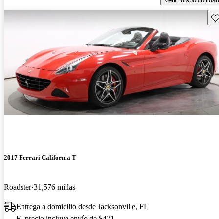
Verif. disponibilidad
Gu
2017 Ferrari California T
Roadster
31,576 millas
Entrega a domicilio desde Jacksonville, FL
El precio incluye envío de $421