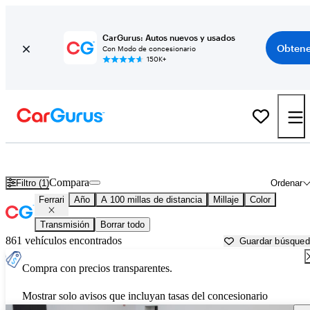
CarGurus: Autos nuevos y usados
Obtene
Con Modo de concesionario
150K+
Autos Ferrari usados en venta cerca de
Huntsville, AL
Compara
Filtro (1)
Ordenar
Ferrari
Año
A 100 millas de distancia
Millaje
Color
Transmisión
Borrar todo
861 vehículos encontrados
Guardar búsque
Compra con precios transparentes.
Mostrar solo avisos que incluyan tasas del concesionario