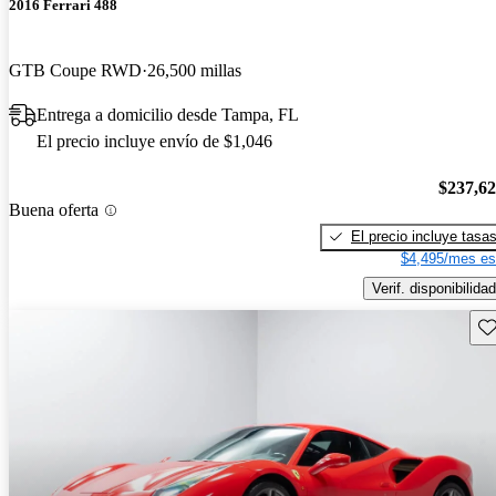
2016 Ferrari 488
GTB Coupe RWD
26,500 millas
Entrega a domicilio desde Tampa, FL
El precio incluye envío de $1,046
$237,6
Buena oferta
El precio incluye tasa
$4,495/mes es
Verif. disponibilidad
Gu