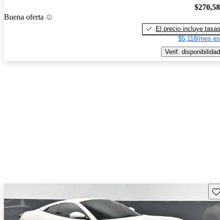
$270,5
Buena oferta
El precio incluye tasa
$5,118/mes es
Verif. disponibilidad
Gu