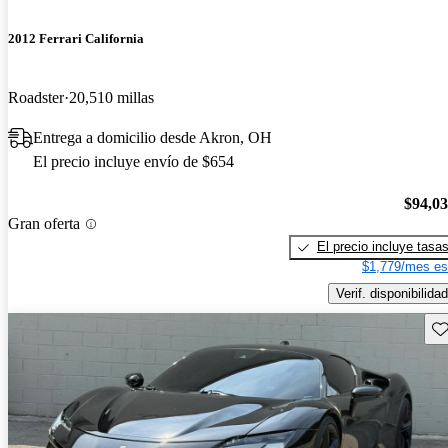
2012 Ferrari California
Roadster
20,510 millas
Entrega a domicilio desde Akron, OH
El precio incluye envío de $654
$94,0
Gran oferta
El precio incluye tasa
$1,779/mes es
Verif. disponibilidad
Gu