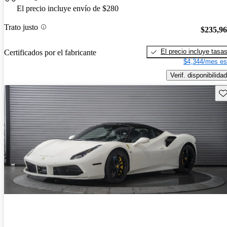
El precio incluye envío de $280
Trato justo
$235,9
El precio incluye tasa
Certificados por el fabricante
$4,344/mes es
Verif. disponibilidad
Gu