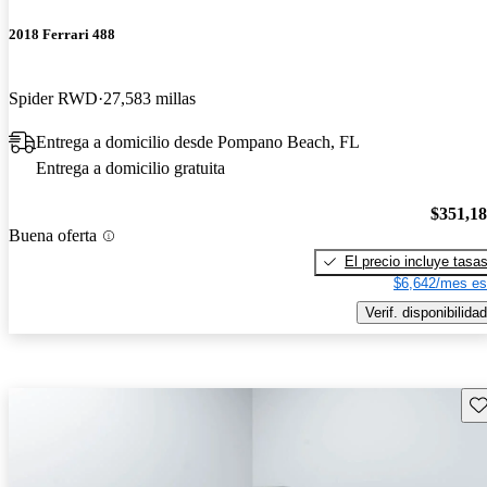
2018 Ferrari 488
Spider RWD
27,583 millas
Entrega a domicilio desde Pompano Beach, FL
Entrega a domicilio gratuita
$351,1
Buena oferta
El precio incluye tasa
$6,642/mes es
Verif. disponibilidad
Gu