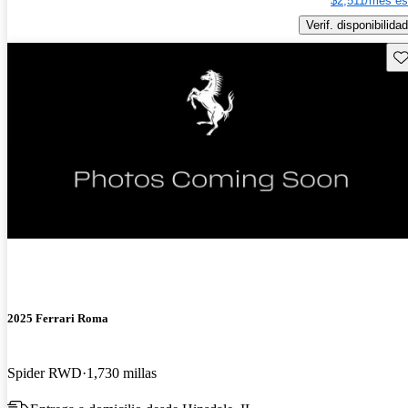
$2,511/mes es
Verif. disponibilidad
Gu
2025 Ferrari Roma
Spider RWD
1,730 millas