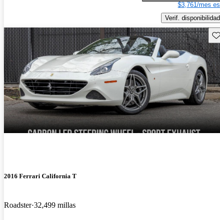
$3,761/mes es
Verif. disponibilidad
Gu
2016 Ferrari California T
Roadster
32,499 millas