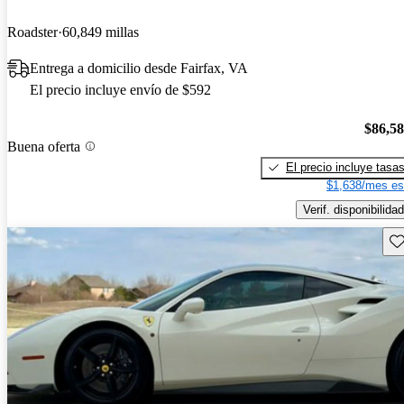
Roadster
60,849 millas
Entrega a domicilio desde Fairfax, VA
El precio incluye envío de $592
$86,5
Buena oferta
El precio incluye tasa
$1,638/mes es
Verif. disponibilidad
Gu