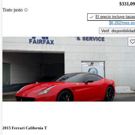
$331,0
Trato justo
El precio incluye tasa
$6,262/mes es
Verif. disponibilidad
Gu
2015 Ferrari California T