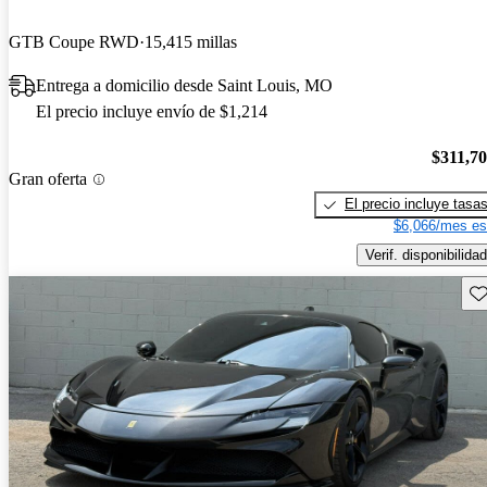
GTB Coupe RWD
15,415 millas
Entrega a domicilio desde Saint Louis, MO
El precio incluye envío de $1,214
$311,7
Gran oferta
El precio incluye tasa
$6,066/mes es
Verif. disponibilidad
Gu