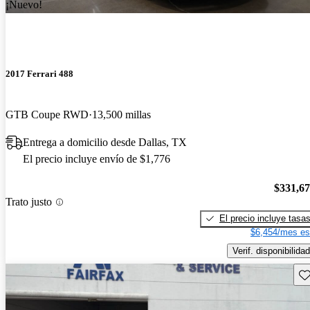
¡Nuevo!
2017 Ferrari 488
GTB Coupe RWD
13,500 millas
Entrega a domicilio desde Dallas, TX
El precio incluye envío de $1,776
$331,6
Trato justo
El precio incluye tasa
$6,454/mes es
Verif. disponibilidad
Gu