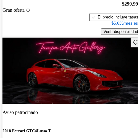
$299,9
Gran oferta
El precio incluye tasa
$5,635/mes es
Verif. disponibilidad
Gu
Aviso patrocinado
2018 Ferrari GTC4Lusso T