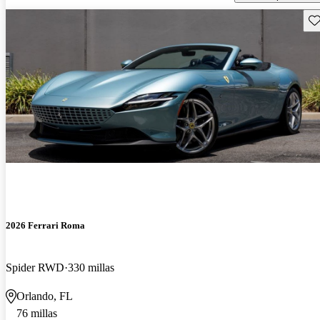
Gu
2026 Ferrari Roma
Spider RWD
330 millas
Orlando, FL
76 millas