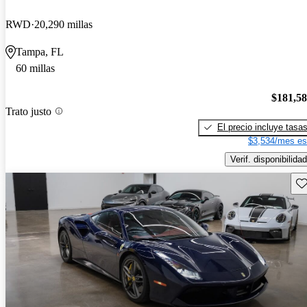
RWD
20,290 millas
Tampa, FL
60 millas
$181,5
Trato justo
El precio incluye tasa
$3,534/mes es
Verif. disponibilidad
Gu