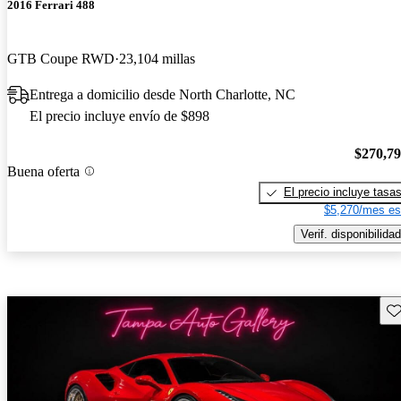
2016 Ferrari 488
GTB Coupe RWD
23,104 millas
Entrega a domicilio desde North Charlotte, NC
El precio incluye envío de $898
$270,7
Buena oferta
El precio incluye tasa
$5,270/mes es
Verif. disponibilidad
Gu