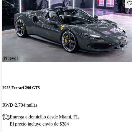
Gu
¡Nuevo!
2023 Ferrari 296 GTS
RWD
2,704 millas
Entrega a domicilio desde Miami, FL
El precio incluye envío de $384