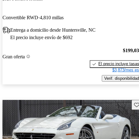
Convertible RWD
4,810 millas
Entrega a domicilio desde Huntersville, NC
El precio incluye envío de $692
$199,0
Gran oferta
El precio incluye tasa
$3,873/mes es
Verif. disponibilidad
Gu