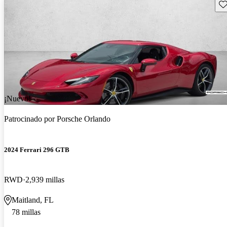
Gu
¡Nuevo!
Patrocinado por
Porsche Orlando
2024 Ferrari 296 GTB
RWD
2,939 millas
Maitland, FL
78 millas