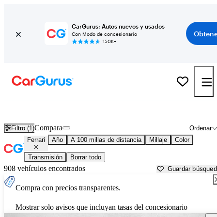
CarGurus: Autos nuevos y usados
Obtene
Con Modo de concesionario
150K+
Autos Ferrari usados en venta cerca de
Crystal River, FL
Compara
Filtro (1)
Ordenar
Ferrari
Año
A 100 millas de distancia
Millaje
Color
Transmisión
Borrar todo
908 vehículos encontrados
Guardar búsque
Compra con precios transparentes.
Mostrar solo avisos que incluyan tasas del concesionario