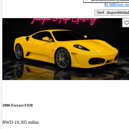
$1,688/mes es
Verif. disponibilidad
Gu
2006 Ferrari F430
RWD
19,305 millas