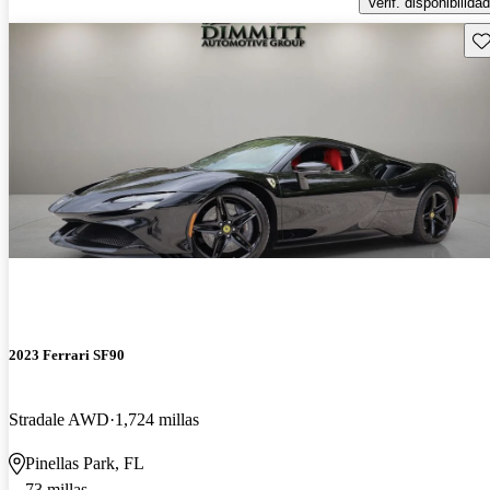
Verif. disponibilidad
Gu
2023 Ferrari SF90
Stradale AWD
1,724 millas
Pinellas Park, FL
73 millas