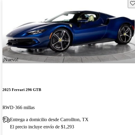
Gu
¡Nuevo!
2025 Ferrari 296 GTB
RWD
366 millas
Entrega a domicilio desde Carrollton, TX
El precio incluye envío de $1,293