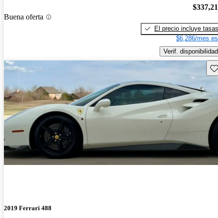
$337,2
Buena oferta
El precio incluye tasa
$6,286/mes es
Verif. disponibilidad
Gu
2019 Ferrari 488