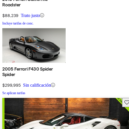
Roadster
$88,239
Trato justo
Incluye tarifas de conc.
2005 Ferrari F430 Spider
Spider
$299,995
Sin calificación
Se aplican tarifas
Gu