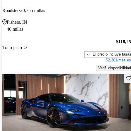
Roadster
20,755 millas
Fishers, IN
46 millas
$118,2
Trato justo
El precio incluye tasa
$2,301/mes es
Verif. disponibilidad
Gu