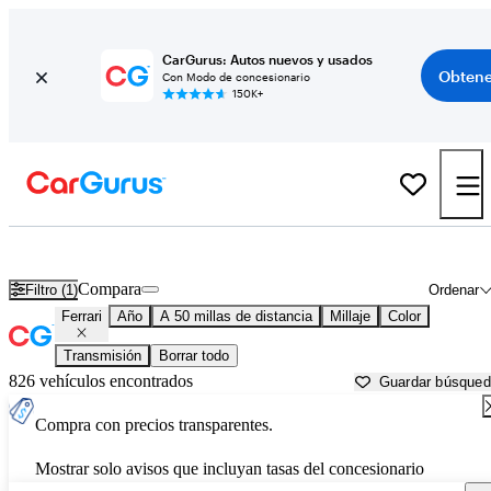
CarGurus: Autos nuevos y usados
Obtene
Con Modo de concesionario
150K+
Autos Ferrari usados en venta cerca de
Crawfordsville, IN
Compara
Filtro (1)
Ordenar
Ferrari
Año
A 50 millas de distancia
Millaje
Color
Transmisión
Borrar todo
826 vehículos encontrados
Guardar búsque
Compra con precios transparentes.
Mostrar solo avisos que incluyan tasas del concesionario