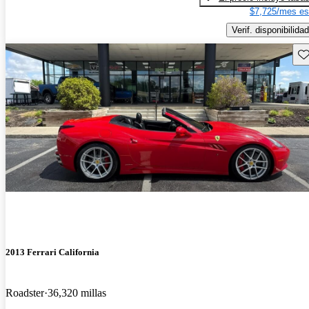
$7,725/mes es
Verif. disponibilidad
Gu
2013 Ferrari California
Roadster
36,320 millas