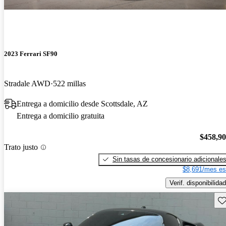
2023 Ferrari SF90
Stradale AWD
522 millas
Entrega a domicilio desde Scottsdale, AZ
Entrega a domicilio gratuita
$458,9
Trato justo
Sin tasas de concesionario adicionale
$8,691/mes es
Verif. disponibilidad
Gu