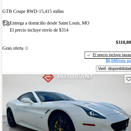
GTB Coupe RWD
15,415 millas
Entrega a domicilio desde Saint Louis, MO
El precio incluye envío de $314
$310,8
Gran oferta
El precio incluye tasa
$6,048/mes es
Verif. disponibilidad
Gu