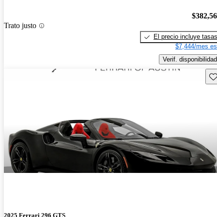
$382,5
Trato justo
El precio incluye tasa
$7,444/mes es
Verif. disponibilidad
Gu
2025 Ferrari 296 GTS