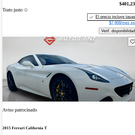
$401,2
Trato justo
El precio incluye tasa
$7,808/mes es
Verif. disponibilidad
Gu
Aviso patrocinado
2015 Ferrari California T