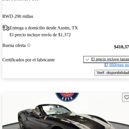
RWD
290 millas
Entrega a domicilio desde Austin, TX
El precio incluye envío de $1,372
Buena oferta
$410,3
El precio incluye tasa
Certificados por el fabricante
$7,650/mes es
Verif. disponibilidad
Gu