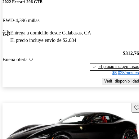
2022 Ferrari 296 GTB
RWD
4,396 millas
Entrega a domicilio desde Calabasas, CA
El precio incluye envío de $2,684
$312,7
Buena oferta
El precio incluye tasa
$6,028/mes es
Verif. disponibilidad
Gu