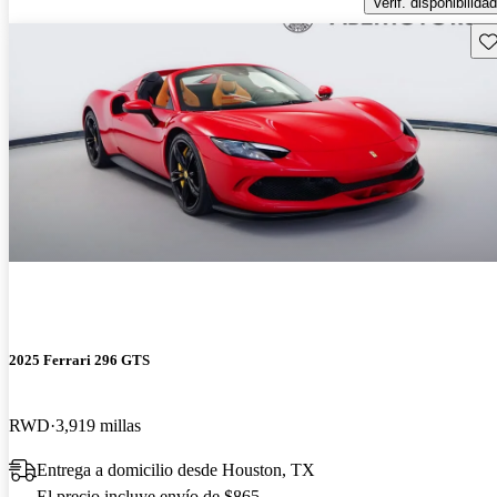
Verif. disponibilidad
Gu
2025 Ferrari 296 GTS
RWD
3,919 millas
Entrega a domicilio desde Houston, TX
El precio incluye envío de $865