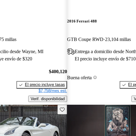
2016 Ferrari 488
75 millas
GTB Coupe RWD
23,104 millas
icilio desde Wayne, MI
Entrega a domicilio desde Nort
uye envío de $320
El precio incluye envío de $710
$400,120
Buena oferta
El precio incluye tasas
El p
$7,758/mes est.
Verif. disponibilidad
V
Guarda este Aviso