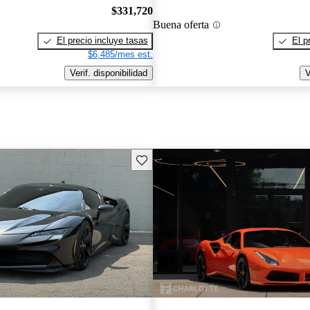
$331,720
Buena oferta
El precio incluye tasas
El p
$6,485/mes est.
Verif. disponibilidad
V
Guarda este Aviso