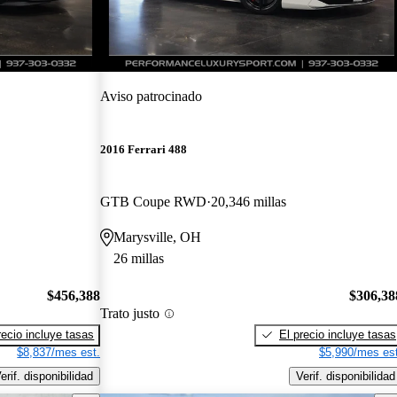
Aviso patrocinado
2016 Ferrari 488
GTB Coupe RWD
20,346 millas
Marysville, OH
26 millas
$456,388
$306,38
Trato justo
recio incluye tasas
El precio incluye tasas
$8,837/mes est.
$5,990/mes est
erif. disponibilidad
Verif. disponibilidad