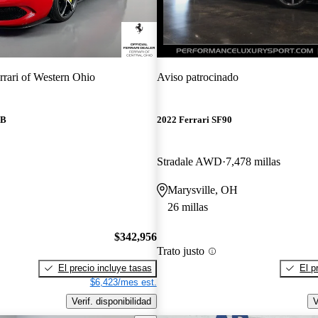
rrari of Western Ohio
Aviso patrocinado
TB
2022 Ferrari SF90
Stradale AWD
7,478 millas
Marysville, OH
26 millas
$342,956
Trato justo
El precio incluye tasas
El p
$6,423/mes est.
Verif. disponibilidad
V