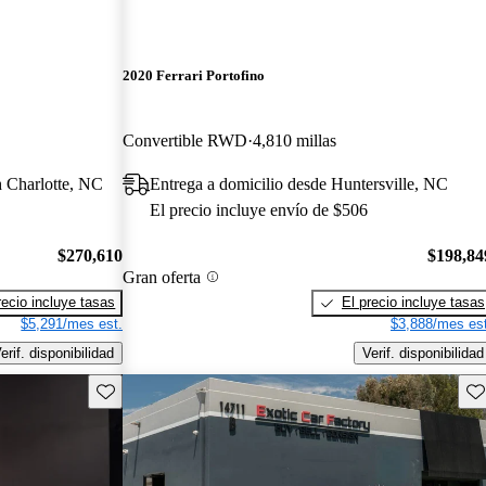
2020 Ferrari Portofino
Convertible RWD
4,810 millas
h Charlotte, NC
Entrega a domicilio desde Huntersville, NC
El precio incluye envío de $506
$270,610
$198,84
Gran oferta
recio incluye tasas
El precio incluye tasas
$5,291/mes est.
$3,888/mes est
erif. disponibilidad
Verif. disponibilidad
Guarda este Aviso
Gu