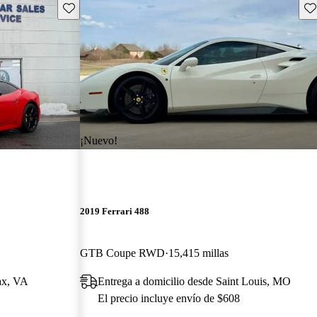
Guarda este Aviso
Gu
¡Nuevo!
2019 Ferrari 488
GTB Coupe RWD
15,415 millas
fax, VA
Entrega a domicilio desde Saint Louis, MO
El precio incluye envío de $608