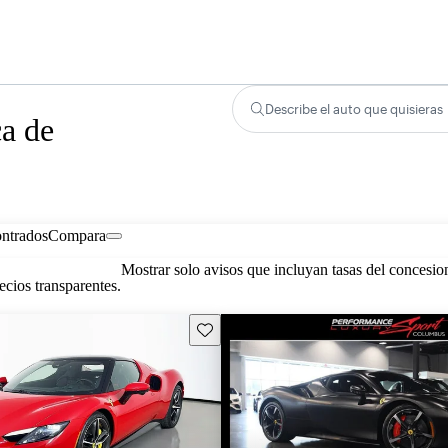
Describe el auto que quisieras
ca de
ontrados
Compara
Mostrar solo avisos que incluyan tasas del concesio
cios transparentes.
Guarda este Aviso