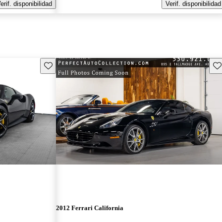
erif. disponibilidad
Verif. disponibilidad
Guarda este Aviso
Gu
2012 Ferrari California