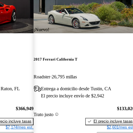
¡Nuevo!
2017 Ferrari California T
Roadster
26,795 millas
 Raton, FL
Entrega a domicilio desde Tustin, CA
El precio incluye envío de $2,942
$366,949
$133,02
Trato justo
recio incluye tasas
El precio incluye tasas
$7,174/mes est.
$2,601/mes est