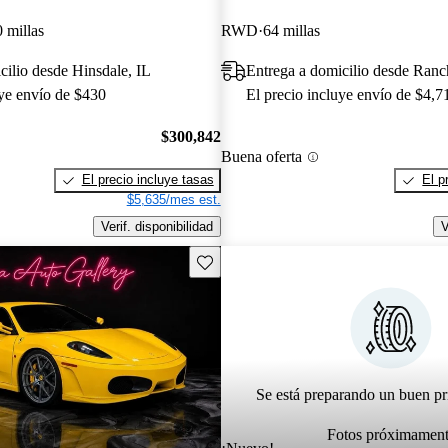
 millas
RWD
64 millas
cilio desde Hinsdale, IL
Entrega a domicilio desde Ran
uye envío de $430
El precio incluye envío de $4,7
$300,842
Buena oferta
El precio incluye tasas
El p
$5,635/mes est.
Verif. disponibilidad
V
Guarda este Aviso
Se está preparando un buen pr
Fotos próximamen