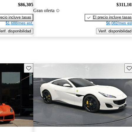
$86,305
$311,10
Gran oferta
recio incluye tasas
El precio incluye tasas
$1,688/mes est.
$6,082/mes est
erif. disponibilidad
Verif. disponibilidad
Guarda este Aviso
Gu