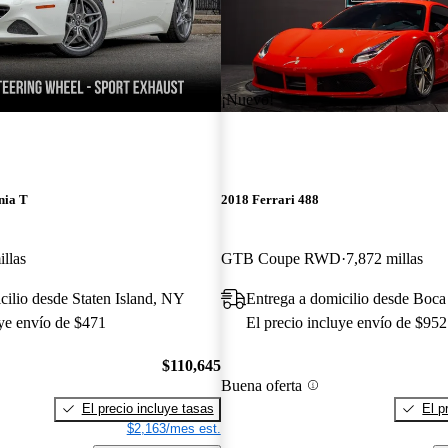
¡Nuevo!
nia T
2018 Ferrari 488
llas
GTB Coupe RWD
7,872 millas
cilio desde Staten Island, NY
Entrega a domicilio desde Boca
uye envío de $471
El precio incluye envío de $952
$110,645
Buena oferta
El precio incluye tasas
El p
$2,163/mes est.