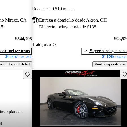
Roadster
20,510 millas
cho Mirage, CA
Entrega a domicilio desde Akron, OH
15
El precio incluye envío de $138
$344,795
$93,52
Trato justo
recio incluye tasas
El precio incluye tasas
$6,507/mes est.
$1,829/mes est
erif. disponibilidad
Verif. disponibilidad
Guarda este Aviso
Gu
imer plano...
te