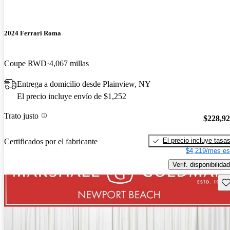
2024 Ferrari Roma
Coupe RWD
4,067 millas
Entrega a domicilio desde Plainview, NY
El precio incluye envío de $1,252
Trato justo
$228,9
El precio incluye tasa
Certificados por el fabricante
$4,219/mes es
Verif. disponibilidad
Gu