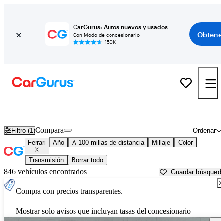
CarGurus: Autos nuevos y usados
Obtene
Con Modo de concesionario
150K+
Autos Ferrari usados en venta cerca de
Cape Girardeau, MO
Compara
Filtro (1)
Ordenar
Ferrari
Año
A 100 millas de distancia
Millaje
Color
Transmisión
Borrar todo
846 vehículos encontrados
Guardar búsque
Compra con precios transparentes.
Mostrar solo avisos que incluyan tasas del concesionario