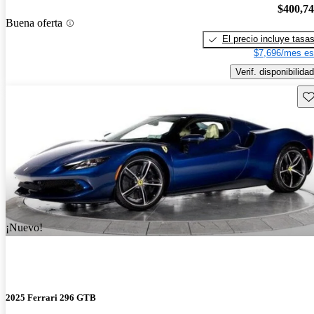
$400,7
Buena oferta
El precio incluye tasa
$7,696/mes es
Verif. disponibilidad
Gu
¡Nuevo!
2025 Ferrari 296 GTB