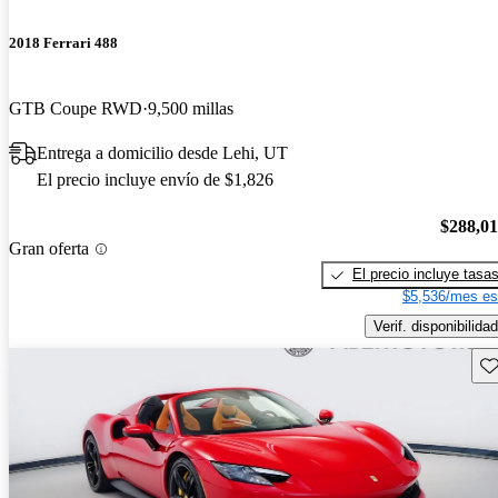
2018 Ferrari 488
GTB Coupe RWD
9,500 millas
Entrega a domicilio desde Lehi, UT
El precio incluye envío de $1,826
$288,0
Gran oferta
El precio incluye tasa
$5,536/mes es
Verif. disponibilidad
Gu