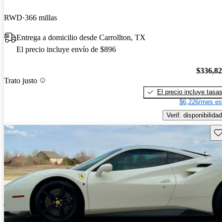
RWD
366 millas
Entrega a domicilio desde Carrollton, TX
El precio incluye envío de $896
$336,8
Trato justo
El precio incluye tasa
$6,226/mes es
Verif. disponibilidad
Gu