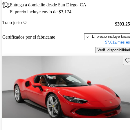
Entrega a domicilio desde San Diego, CA
El precio incluye envío de $3,174
Trato justo
$393,2
El precio incluye tasa
Certificados por el fabricante
$7,612/mes es
Verif. disponibilidad
Gu