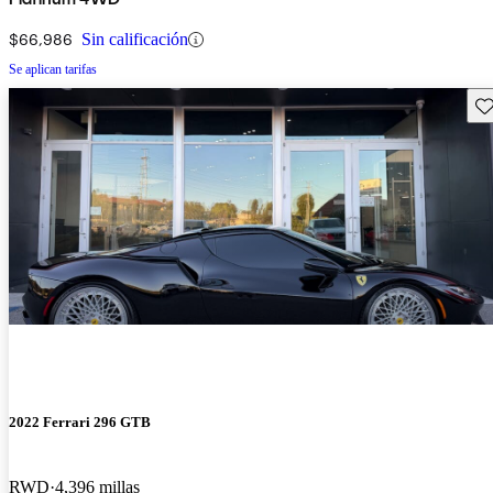
$66,986
Sin calificación
Se aplican tarifas
Gu
2022 Ferrari 296 GTB
RWD
4,396 millas