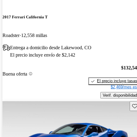
2017 Ferrari California T
Roadster
12,558 millas
Entrega a domicilio desde Lakewood, CO
El precio incluye envío de $2,142
$132,5
Buena oferta
El precio incluye tasa
$2,469/mes es
Verif. disponibilidad
Gu