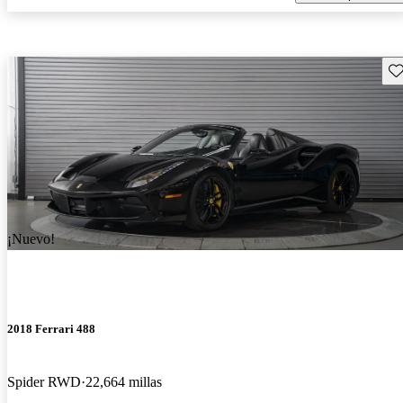
Gu
¡Nuevo!
2018 Ferrari 488
Spider RWD
22,664 millas