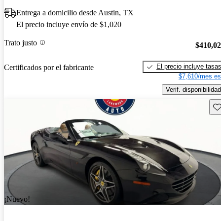
Entrega a domicilio desde Austin, TX
El precio incluye envío de $1,020
Trato justo
$410,0
El precio incluye tasa
Certificados por el fabricante
$7,610/mes es
Verif. disponibilidad
Gu
¡Nuevo!