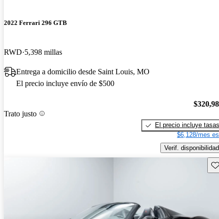
2022 Ferrari 296 GTB
RWD
5,398 millas
Entrega a domicilio desde Saint Louis, MO
El precio incluye envío de $500
$320,9
Trato justo
El precio incluye tasa
$6,128/mes es
Verif. disponibilidad
Gu