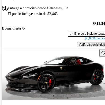
Entrega a domicilio desde Calabasas, CA
El precio incluye envío de $2,463
$312,5
Buena oferta
El precio incluye tasa
$5,963/mes es
Verif. disponibilidad
Gu