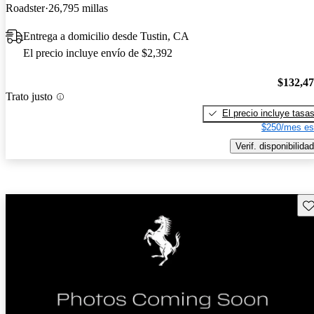
Roadster
26,795 millas
Entrega a domicilio desde Tustin, CA
El precio incluye envío de $2,392
$132,4
Trato justo
El precio incluye tasa
$250/mes es
Verif. disponibilidad
Gu