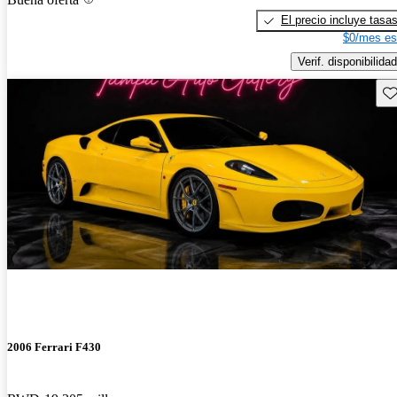
El precio incluye tasa
$0/mes es
Verif. disponibilidad
Gu
2006 Ferrari F430