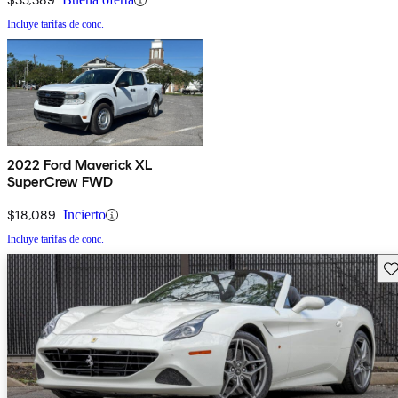
Incluye tarifas de conc.
2022 Ford Maverick XL
SuperCrew FWD
$18,089
Incierto
Incluye tarifas de conc.
Gu