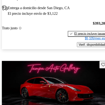
Entrega a domicilio desde San Diego, CA
El precio incluye envío de $3,122
$393,2
Trato justo
El precio incluye tasa
$5,105/mes es
Verif. disponibilidad
Gu