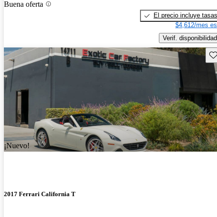
Buena oferta
El precio incluye tasa
$4,612/mes es
Verif. disponibilidad
Gu
¡Nuevo!
2017 Ferrari California T