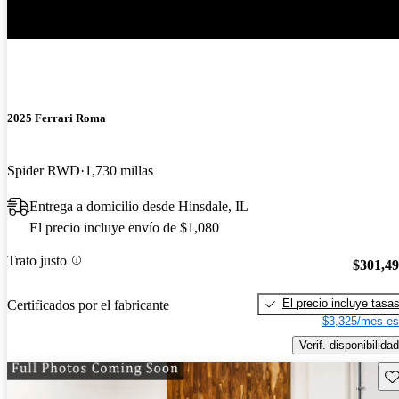
2025 Ferrari Roma
Spider RWD
1,730 millas
Entrega a domicilio desde Hinsdale, IL
El precio incluye envío de $1,080
Trato justo
$301,4
El precio incluye tasa
Certificados por el fabricante
$3,325/mes es
Verif. disponibilidad
Gu