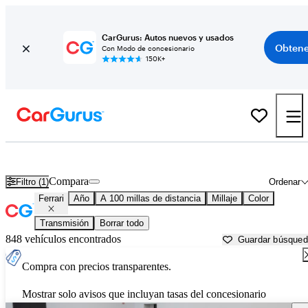
CarGurus: Autos nuevos y usados
Obtene
Con Modo de concesionario
150K+
Autos Ferrari usados en venta cerca de
Brookhaven, MS
Compara
Filtro (1)
Ordenar
Ferrari
Año
A 100 millas de distancia
Millaje
Color
Transmisión
Borrar todo
848 vehículos encontrados
Guardar búsque
Compra con precios transparentes.
Mostrar solo avisos que incluyan tasas del concesionario