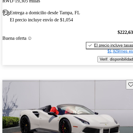
RWD
19,305 millas
Entrega a domicilio desde Tampa, FL
El precio incluye envío de $1,054
$222,6
Buena oferta
El precio incluye tasa
$1,929/mes es
Verif. disponibilidad
Gu