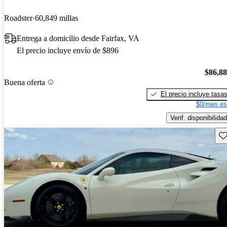
Roadster
60,849 millas
Entrega a domicilio desde Fairfax, VA
El precio incluye envío de $896
$86,8
Buena oferta
El precio incluye tasa
$0/mes es
Verif. disponibilidad
Gu