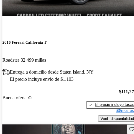
2016 Ferrari California T
Roadster
32,499 millas
Entrega a domicilio desde Staten Island, NY
El precio incluye envío de $1,103
$111,2
Buena oferta
El precio incluye tasa
$0/mes es
Verif. disponibilidad
Gu