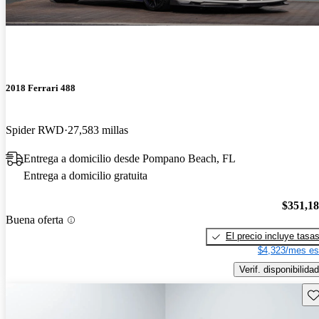
2018 Ferrari 488
Spider RWD
27,583 millas
Entrega a domicilio desde Pompano Beach, FL
Entrega a domicilio gratuita
$351,1
Buena oferta
El precio incluye tasa
$4,323/mes es
Verif. disponibilidad
Gu