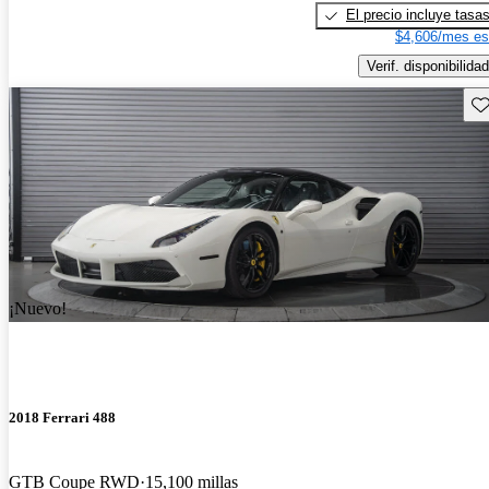
El precio incluye tasa
$4,606/mes es
Verif. disponibilidad
Gu
¡Nuevo!
2018 Ferrari 488
GTB Coupe RWD
15,100 millas