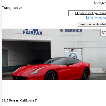
$330,6
Trato justo
El precio incluye tasa
$3,941/mes es
Verif. disponibilidad
Gu
2015 Ferrari California T