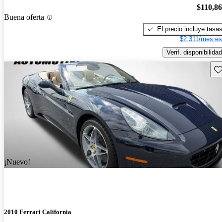
$110,8
Buena oferta
El precio incluye tasa
$2,311/mes es
Verif. disponibilidad
Gu
¡Nuevo!
2010 Ferrari California