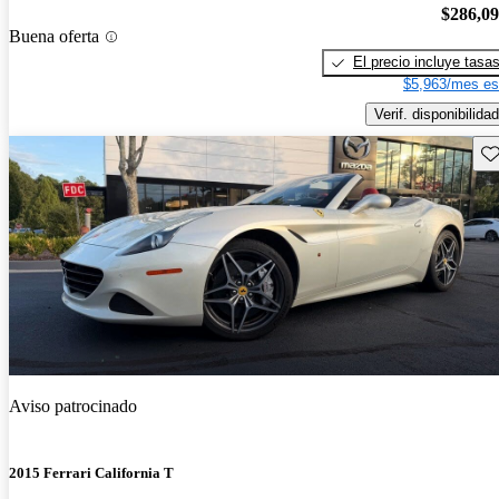
$286,0
Buena oferta
El precio incluye tasa
$5,963/mes es
Verif. disponibilidad
Gu
Aviso patrocinado
2015 Ferrari California T