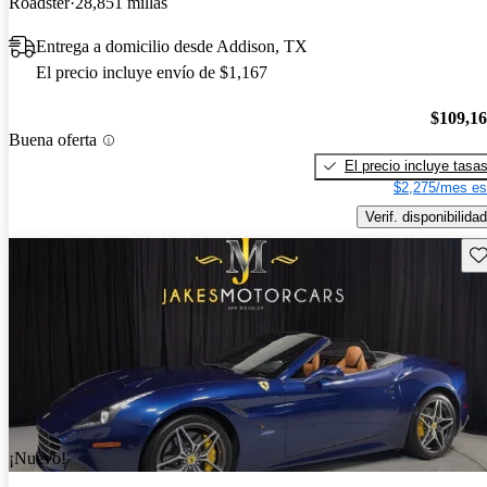
Roadster
28,851 millas
Entrega a domicilio desde Addison, TX
El precio incluye envío de $1,167
$109,1
Buena oferta
El precio incluye tasa
$2,275/mes es
Verif. disponibilidad
Gu
¡Nuevo!