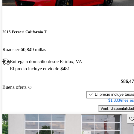
2015 Ferrari California T
Roadster
60,849 millas
Entrega a domicilio desde Fairfax, VA
El precio incluye envío de $481
$86,4
Buena oferta
El precio incluye tasa
$1,803/mes es
Verif. disponibilidad
Gu