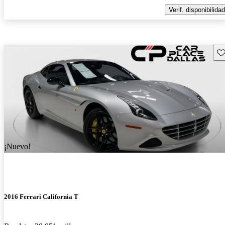
Verif. disponibilidad
Gu
¡Nuevo!
2016 Ferrari California T