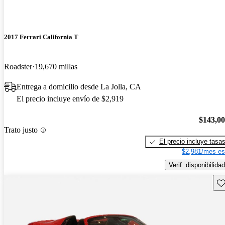
2017 Ferrari California T
Roadster
19,670 millas
Entrega a domicilio desde La Jolla, CA
El precio incluye envío de $2,919
$143,0
Trato justo
El precio incluye tasa
$2,981/mes es
Verif. disponibilidad
Gu