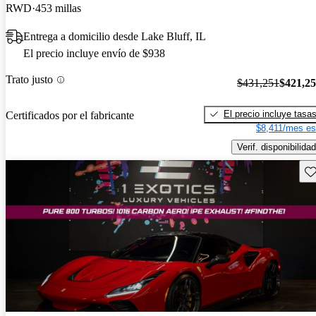
RWD
453 millas
Entrega a domicilio desde Lake Bluff, IL
El precio incluye envío de $938
Trato justo
$431,251
$421,2
El precio incluye tasa
Certificados por el fabricante
$8,411/mes es
Verif. disponibilidad
Gu