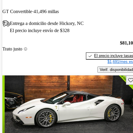
GT Convertible
41,496 millas
Entrega a domicilio desde Hickory, NC
El precio incluye envío de $328
$81,1
Trato justo
El precio incluye tasa
$1,691/mes es
Verif. disponibilidad
Gu