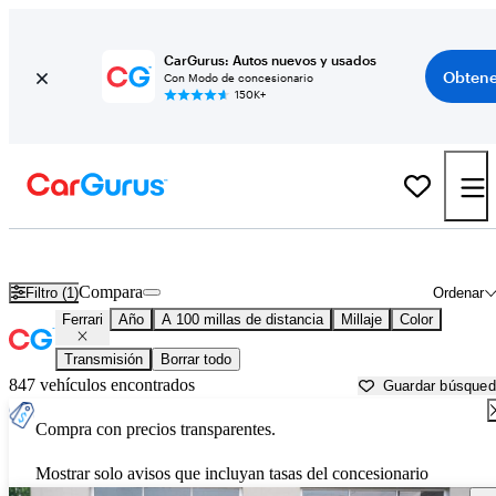
CarGurus: Autos nuevos y usados
Obtene
Con Modo de concesionario
150K+
Autos Ferrari usados en venta cerca de
Athens, GA
Compara
Filtro (1)
Ordenar
Ferrari
Año
A 100 millas de distancia
Millaje
Color
Transmisión
Borrar todo
847 vehículos encontrados
Guardar búsque
Compra con precios transparentes.
Mostrar solo avisos que incluyan tasas del concesionario