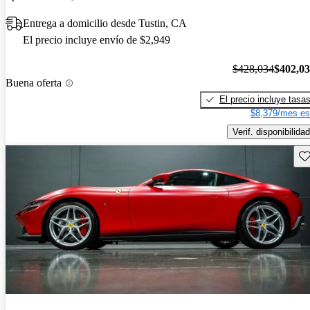
Entrega a domicilio desde Tustin, CA
El precio incluye envío de $2,949
$428,034
$402,0
Buena oferta
El precio incluye tasa
$8,379/mes es
Verif. disponibilidad
Gu