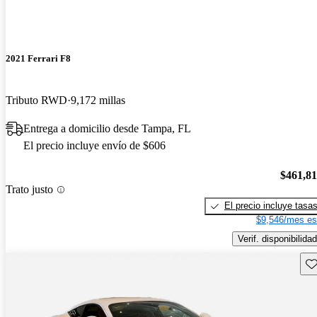
2021 Ferrari F8
Tributo RWD
9,172 millas
Entrega a domicilio desde Tampa, FL
El precio incluye envío de $606
$461,8
Trato justo
El precio incluye tasa
$9,546/mes es
Verif. disponibilidad
Gu