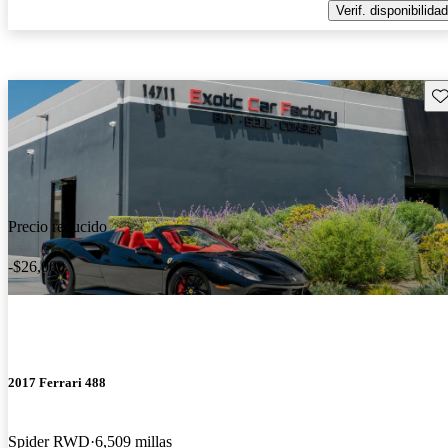
Verif. disponibilidad
Gu
Precio reducido
-$26,000
2017 Ferrari 488
Spider RWD
6,509 millas