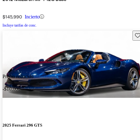
$145,990
Incierto
Incluye tarifas de conc.
Gu
Precio reducido
-$10,000
2025 Ferrari 296 GTS