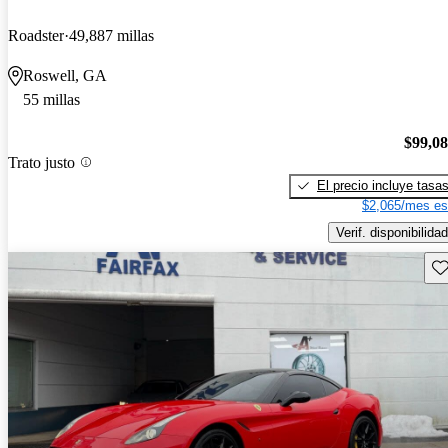
Roadster
49,887 millas
Roswell, GA
55 millas
$99,0
Trato justo
El precio incluye tasa
$2,065/mes es
Verif. disponibilidad
Gu