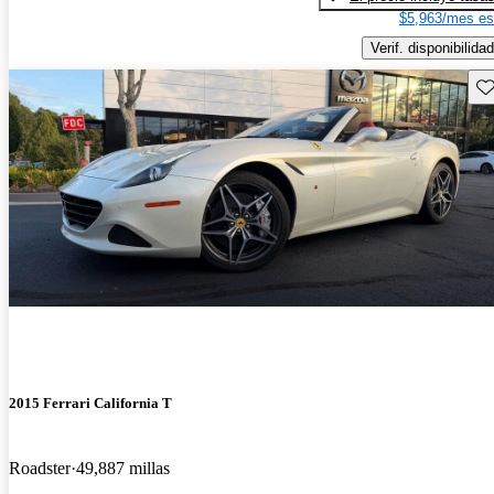
$5,963/mes es
Verif. disponibilidad
Gu
2015 Ferrari California T
Roadster
49,887 millas