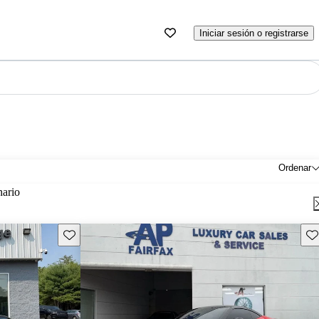
Iniciar sesión o registrarse
Ordenar
nario
Guarda este Aviso
Gu