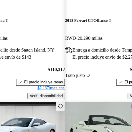
nia T
2018 Ferrari GTC4Lusso T
llas
RWD
20,290 millas
cilio desde Staten Island, NY
Entrega a domicilio desde Tam
uye envío de $143
El precio incluye envío de $2,2
$110,317
Trato justo
El precio incluye tasas
El p
$2,167/mes est.
Verif. disponibilidad
V
Guarda este Aviso