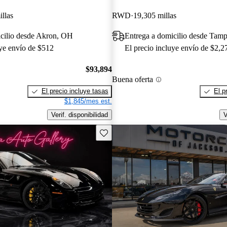
llas
RWD
19,305 millas
icilio desde Akron, OH
Entrega a domicilio desde Tam
uye envío de $512
El precio incluye envío de $2,2
$93,894
Buena oferta
El precio incluye tasas
El p
$1,845/mes est.
Verif. disponibilidad
V
Guarda este Aviso