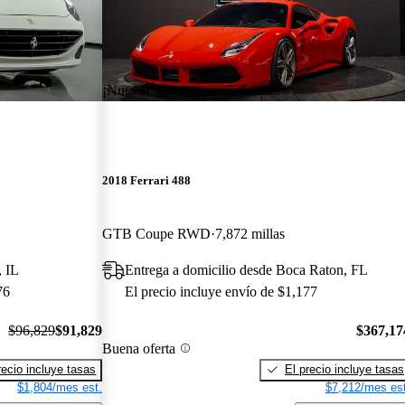
¡Nuevo!
2018 Ferrari 488
GTB Coupe RWD
7,872 millas
, IL
Entrega a domicilio desde Boca Raton, FL
76
El precio incluye envío de $1,177
$96,829
$91,829
$367,17
Buena oferta
recio incluye tasas
El precio incluye tasas
$1,804/mes est.
$7,212/mes est