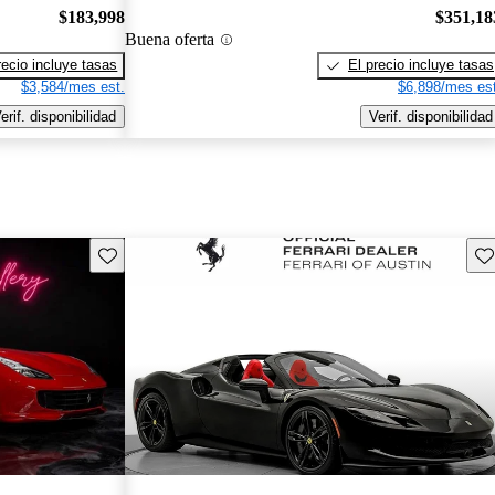
$183,998
$351,18
Buena oferta
recio incluye tasas
El precio incluye tasas
$3,584/mes est.
$6,898/mes est
erif. disponibilidad
Verif. disponibilidad
Guarda este Aviso
Gu