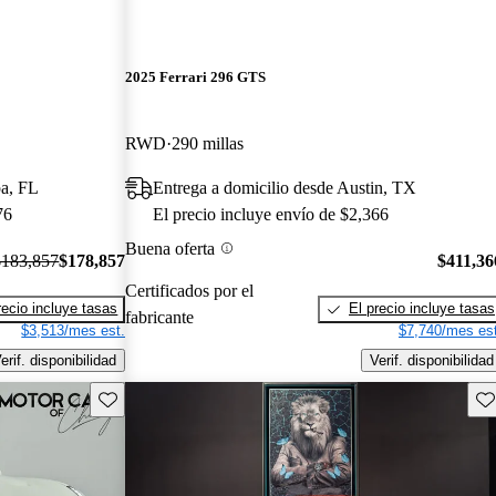
2025 Ferrari 296 GTS
RWD
290 millas
pa, FL
Entrega a domicilio desde Austin, TX
76
El precio incluye envío de $2,366
Buena oferta
$183,857
$178,857
$411,36
Certificados por el
recio incluye tasas
El precio incluye tasas
fabricante
$3,513/mes est.
$7,740/mes est
erif. disponibilidad
Verif. disponibilidad
Guarda este Aviso
Gu