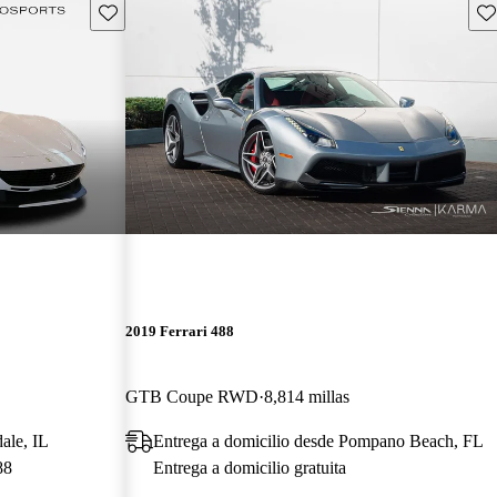
Guarda este Aviso
Gu
2019 Ferrari 488
GTB Coupe RWD
8,814 millas
ale, IL
Entrega a domicilio desde Pompano Beach, FL
88
Entrega a domicilio gratuita