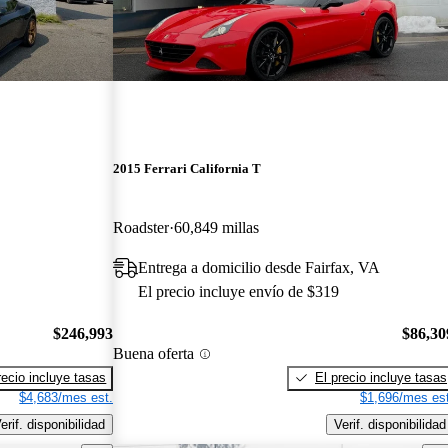
2015 Ferrari California T
Roadster
60,849 millas
Entrega a domicilio desde Fairfax, VA
El precio incluye envío de $319
$246,993
$86,30
Buena oferta
recio incluye tasas
El precio incluye tasas
$4,683/mes est.
$1,696/mes est
erif. disponibilidad
Verif. disponibilidad