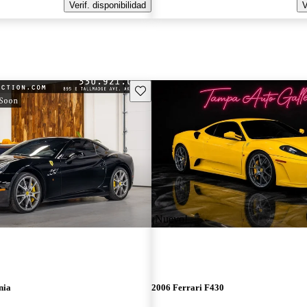
Verif. disponibilidad
V
Guarda este Aviso
¡Nuevo!
nia
2006 Ferrari F430