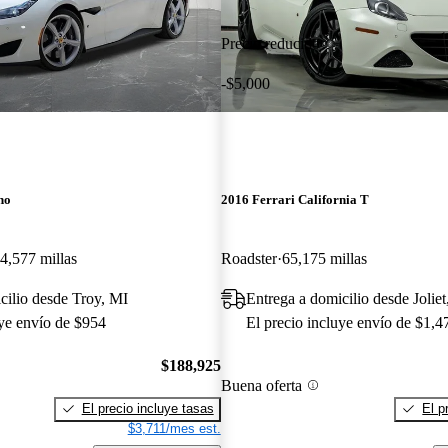
Precio reducido
-$5,000
no
2016 Ferrari California T
4,577 millas
Roadster
65,175 millas
cilio desde Troy, MI
Entrega a domicilio desde Joliet
uye envío de $954
El precio incluye envío de $1,4
$188,925
Buena oferta
El precio incluye tasas
El p
$3,711/mes est.