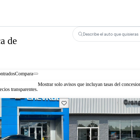
Describe el auto que quisieras
ca de
ontrados
Compara
Mostrar solo avisos que incluyan tasas del concesio
cios transparentes.
Guarda este Aviso