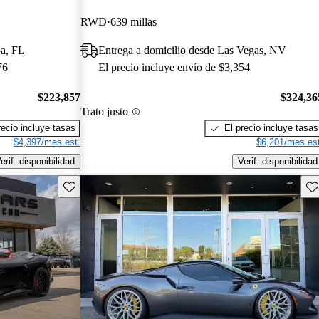
RWD
639 millas
pa, FL
Entrega a domicilio desde Las Vegas, NV
76
El precio incluye envío de $3,354
$223,857
$324,36
Trato justo
recio incluye tasas
El precio incluye tasas
$4,397/mes est.
$6,201/mes est
erif. disponibilidad
Verif. disponibilidad
Guarda este Aviso
Gu