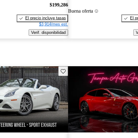
$199,286
Buena oferta
El precio incluye tasas
El p
$3,914/mes est.
Verif. disponibilidad
V
Guarda este Aviso
Precio reducido
-$5,000