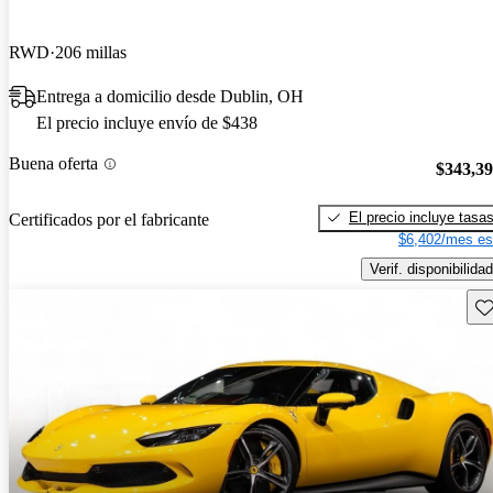
RWD
206 millas
Entrega a domicilio desde Dublin, OH
El precio incluye envío de $438
Buena oferta
$343,3
El precio incluye tasa
Certificados por el fabricante
$6,402/mes es
Verif. disponibilidad
Gu