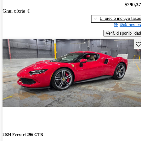
$290,3
Gran oferta
El precio incluye tasa
$5,454/mes es
Verif. disponibilidad
Gu
2024 Ferrari 296 GTB