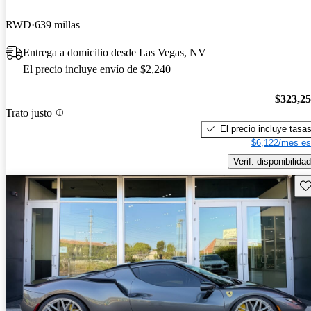
RWD
639 millas
Entrega a domicilio desde Las Vegas, NV
El precio incluye envío de $2,240
$323,2
Trato justo
El precio incluye tasa
$6,122/mes es
Verif. disponibilidad
Gu