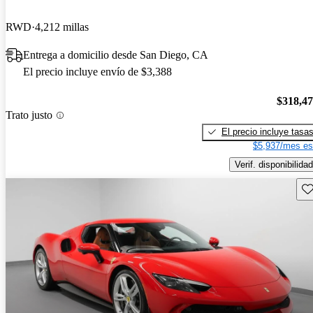
RWD
4,212 millas
Entrega a domicilio desde San Diego, CA
El precio incluye envío de $3,388
$318,4
Trato justo
El precio incluye tasa
$5,937/mes es
Verif. disponibilidad
Gu