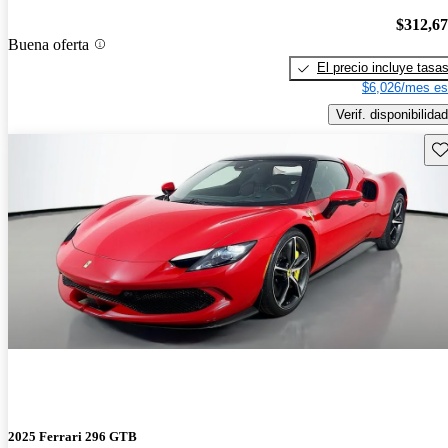
$312,6
Buena oferta
El precio incluye tasa
$6,026/mes es
Verif. disponibilidad
Gu
2025 Ferrari 296 GTB