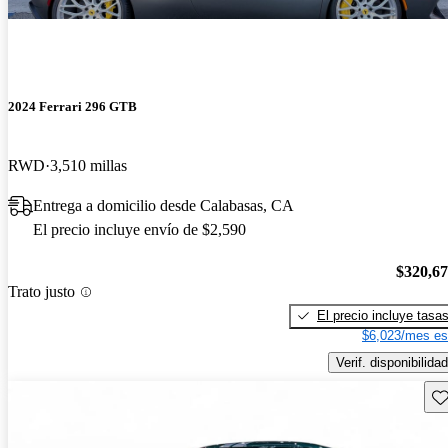
2024 Ferrari 296 GTB
RWD
3,510 millas
Entrega a domicilio desde Calabasas, CA
El precio incluye envío de $2,590
$320,6
Trato justo
El precio incluye tasa
$6,023/mes es
Verif. disponibilidad
Gu