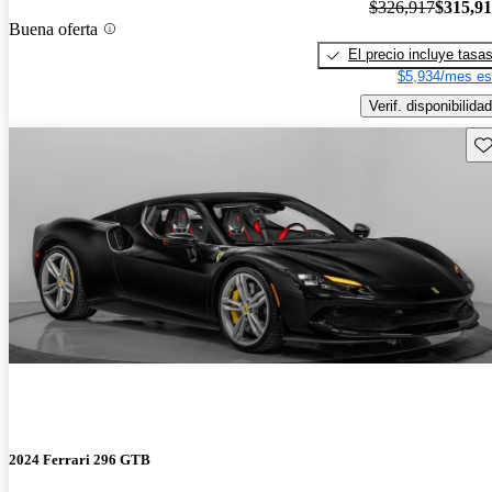
$326,917
$315,9
Buena oferta
El precio incluye tasa
$5,934/mes es
Verif. disponibilidad
Gu
2024 Ferrari 296 GTB