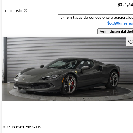
$321,5
Trato justo
Sin tasas de concesionario adicionale
$6,090/mes es
Verif. disponibilidad
Gu
2025 Ferrari 296 GTB