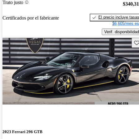
Trato justo
$340,3
El precio incluye tasa
Certificados por el fabricante
$6,605/mes es
Verif. disponibilidad
Gu
2023 Ferrari 296 GTB