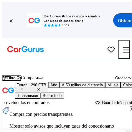
CarGurus: Autos nuevos y usados
Obtene
Con Modo de concesionario
150K+
Ferrari 296 GTB usados en venta cerca de
Aurora, IL
Compara
Filtro (2)
Ordenar
Ferrari
296 GTB
Año
A 50 millas de distancia
Millaje
Color
Transmisión
Borrar todo
55 vehículos encontrados
Guardar búsque
Compra con precios transparentes.
Mostrar solo avisos que incluyan tasas del concesionario