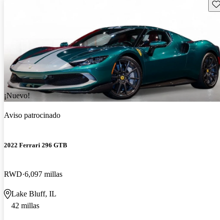
Gu
¡Nuevo!
Aviso patrocinado
2022 Ferrari 296 GTB
RWD
6,097 millas
Lake Bluff, IL
42 millas