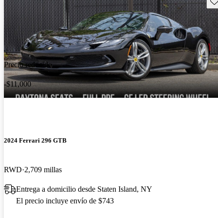
Gu
Precio reducido
-$11,000
2024 Ferrari 296 GTB
RWD
2,709 millas
Entrega a domicilio desde Staten Island, NY
El precio incluye envío de $743