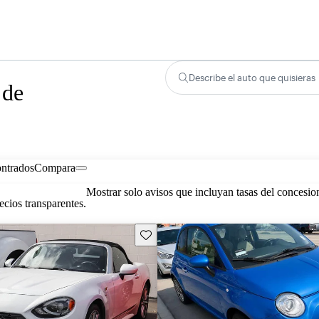
Describe el auto que quisieras
 de
ontrados
Compara
Mostrar solo avisos que incluyan tasas del concesio
cios transparentes.
Guarda este Aviso