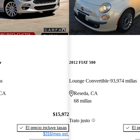
¡Nuevo!
r
2012 FIAT 500
as
Lounge Convertible
93,974 millas
 CA
Reseda, CA
68 millas
$15,972
Trato justo
El precio incluye tasas
El p
$316/mes est.