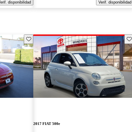
erif. disponibilidad
Verif. disponibilidad
Guarda este Aviso
Gu
2017 FIAT 500e