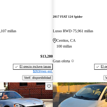
2017 FIAT 124 Spider
,107 millas
Lusso RWD
75,961 millas
Cerritos, CA
100 millas
$13,280
Gran oferta
El precio incluye tasas
El p
$263/mes est.
Verif. disponibilidad
V
Guarda este Aviso