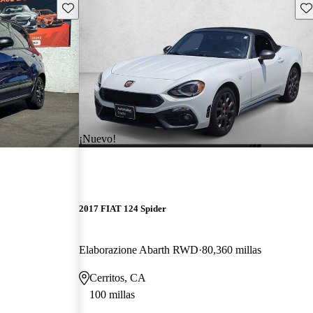
Guarda este Aviso
Gu
¡Nuevo!
2017 FIAT 124 Spider
Elaborazione Abarth RWD
80,360 millas
Cerritos, CA
100 millas