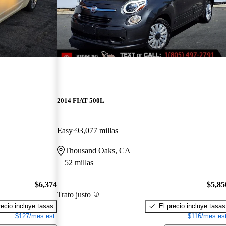
2014 FIAT 500L
Easy
93,077 millas
Thousand Oaks, CA
52 millas
$6,374
$5,85
Trato justo
recio incluye tasas
El precio incluye tasas
$127/mes est.
$116/mes est