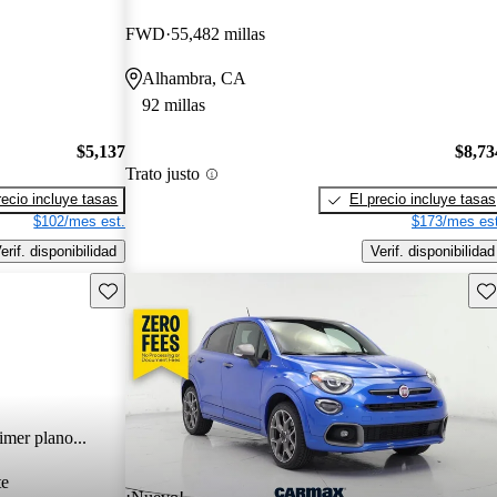
FWD
55,482 millas
Alhambra, CA
92 millas
$5,137
$8,73
Trato justo
recio incluye tasas
El precio incluye tasas
$102/mes est.
$173/mes est
erif. disponibilidad
Verif. disponibilidad
Guarda este Aviso
Gu
imer plano...
te