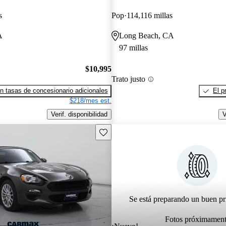
s
Pop
114,116 millas
A
Long Beach, CA
97 millas
$10,995
Trato justo
n tasas de concesionario adicionales
El p
$218/mes est.
Verif. disponibilidad
V
Guarda este Aviso
Se está preparando un buen pr
Fotos próximamen