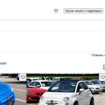
Iniciar sesión o registrarse
Ordenar
nario
Guarda este Aviso
Gu