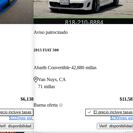
Aviso patrocinado
2015 FIAT 500
Abarth Convertible
42,880 millas
Van Nuys, CA
71 millas
$6,138
$11,58
Buena oferta
recio incluye tasas
El precio incluye tasas
$122/mes est.
$230/mes est
erif. disponibilidad
Verif. disponibilidad