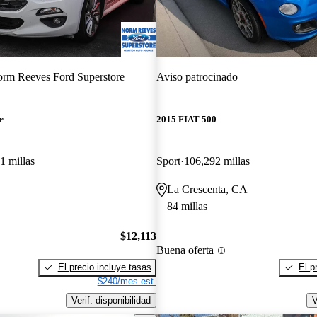
rm Reeves Ford Superstore
Aviso patrocinado
r
2015 FIAT 500
1 millas
Sport
106,292 millas
La Crescenta, CA
84 millas
$12,113
Buena oferta
El precio incluye tasas
El p
$240/mes est.
Verif. disponibilidad
V