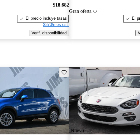
$18,682
Gran oferta
El precio incluye tasas
El p
$370/mes est.
Verif. disponibilidad
V
Guarda este Aviso
¡Nuevo!