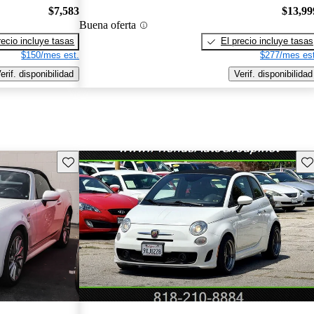
$7,583
$13,99
Buena oferta
recio incluye tasas
El precio incluye tasas
$150/mes est.
$277/mes est
erif. disponibilidad
Verif. disponibilidad
Guarda este Aviso
Gu