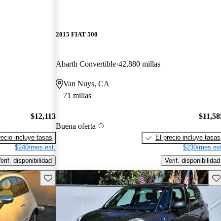
2015 FIAT 500
Abarth Convertible
42,880 millas
Van Nuys, CA
71 millas
$12,113
$11,58
Buena oferta
recio incluye tasas
El precio incluye tasas
$240/mes est.
$230/mes est
erif. disponibilidad
Verif. disponibilidad
Guarda este Aviso
Gu