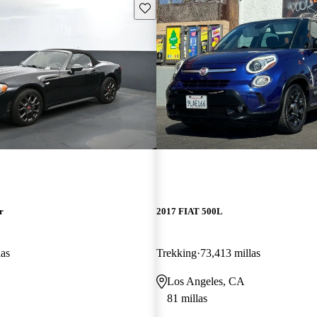
Guarda este Aviso
r
2017 FIAT 500L
las
Trekking
73,413 millas
Los Angeles, CA
81 millas