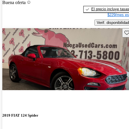
Buena oferta
El precio incluye tasa
$229/mes es
Verif. disponibilidad
Gu
2019 FIAT 124 Spider