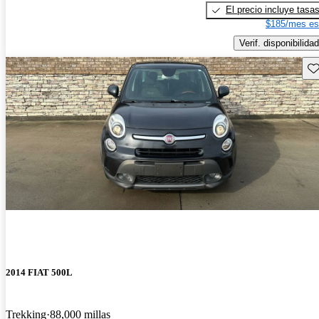
El precio incluye tasa
$185/mes es
Verif. disponibilidad
Gu
2014 FIAT 500L
Trekking
88,000 millas