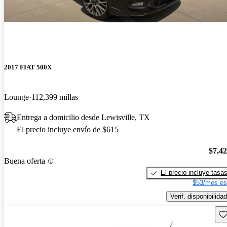
2017 FIAT 500X
Lounge
112,399 millas
Entrega a domicilio desde Lewisville, TX
El precio incluye envío de $615
$7,4
Buena oferta
El precio incluye tasa
$53/mes es
Verif. disponibilidad
Gu