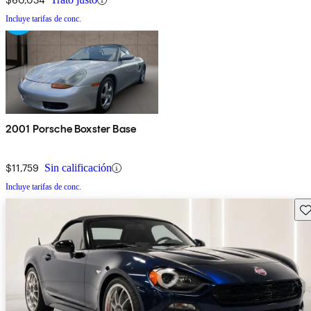
Incluye tarifas de conc.
2001 Porsche Boxster Base
$11,759
Sin calificación
Incluye tarifas de conc.
Gu