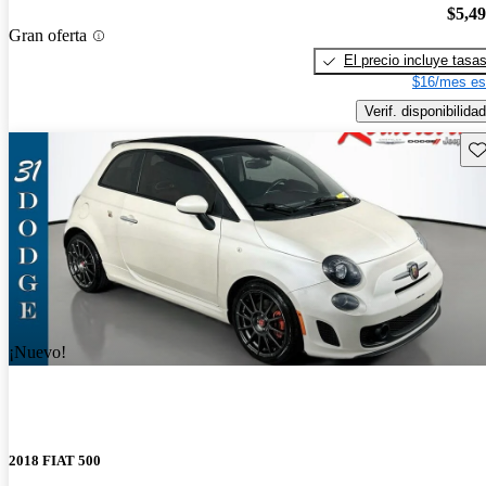
$5,4
Gran oferta
El precio incluye tasa
$16/mes es
Verif. disponibilidad
Gu
¡Nuevo!
2018 FIAT 500