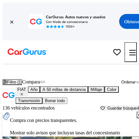
CarGurus: Autos nuevos y usados
Obtene
Con Modo de concesionario
150K+
Autos FIAT usados en venta cerca de
Nashville, TN
Compara
Filtro (1)
Ordenar
FIAT
Año
A 50 millas de distancia
Millaje
Color
Transmisión
Borrar todo
136 vehículos encontrados
Guardar búsque
Compra con precios transparentes.
Mostrar solo avisos que incluyan tasas del concesionario