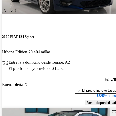
¡Nuevo!
2020 FIAT 124 Spider
Urbana Edition
20,404 millas
Entrega a domicilio desde Tempe, AZ
El precio incluye envío de $1,292
$21,7
Buena oferta
El precio incluye tasa
$325/mes es
Verif. disponibilidad
Gu