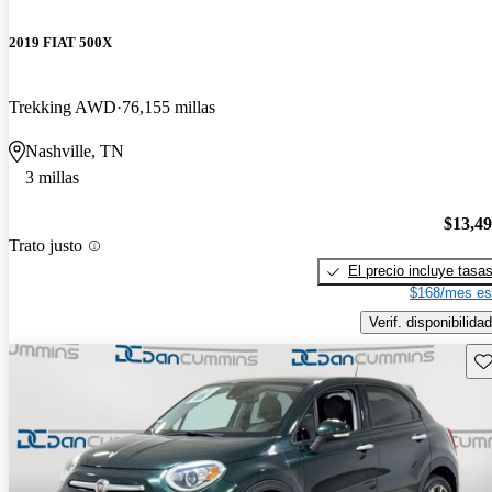
2019 FIAT 500X
Trekking AWD
76,155 millas
Nashville, TN
3 millas
$13,4
Trato justo
El precio incluye tasa
$168/mes es
Verif. disponibilidad
Gu