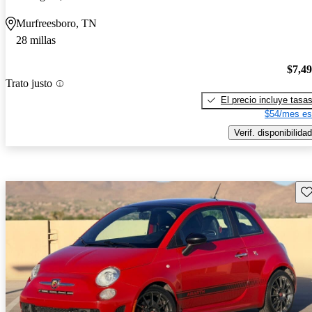
Murfreesboro, TN
28 millas
$7,4
Trato justo
El precio incluye tasa
$54/mes es
Verif. disponibilidad
Gu