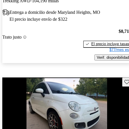
Trekking AWD
104,190 millas
Entrega a domicilio desde Maryland Heights, MO
El precio incluye envío de $322
$8,7
Trato justo
El precio incluye tasa
$77/mes es
Verif. disponibilidad
Gu