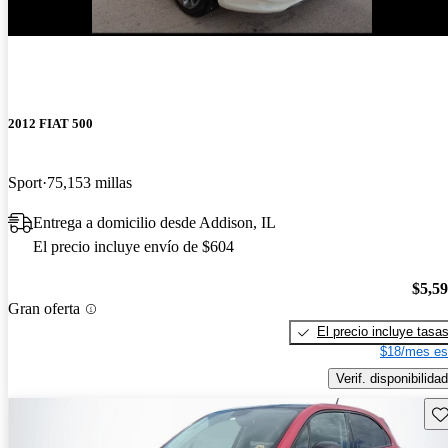
¡Nuevo!
2012 FIAT 500
Sport
75,153 millas
Entrega a domicilio desde Addison, IL
El precio incluye envío de $604
$5,5
Gran oferta
El precio incluye tasa
$18/mes es
Verif. disponibilidad
Gu