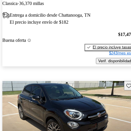
Classica
36,370 millas
Entrega a domicilio desde Chattanooga, TN
El precio incluye envío de $182
$17,4
Buena oferta
El precio incluye tasa
$243/mes es
Verif. disponibilidad
Gu