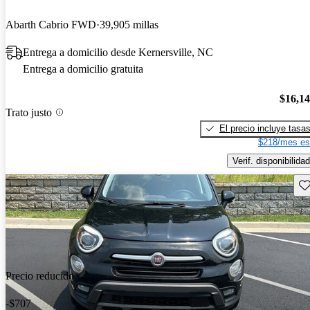
Abarth Cabrio FWD
39,905 millas
Entrega a domicilio desde Kernersville, NC
Entrega a domicilio gratuita
$16,1
Trato justo
El precio incluye tasa
$218/mes es
Verif. disponibilidad
Gu
Precio reducido
-$707