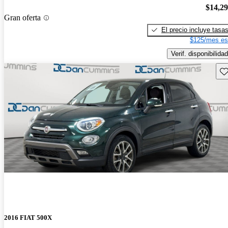
$14,2
Gran oferta
El precio incluye tasa
$125/mes es
Verif. disponibilidad
Gu
2016 FIAT 500X