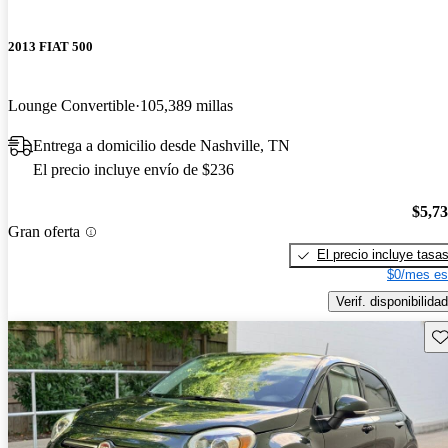
2013 FIAT 500
Lounge Convertible
105,389 millas
Entrega a domicilio desde Nashville, TN
El precio incluye envío de $236
$5,7
Gran oferta
El precio incluye tasa
$0/mes es
Verif. disponibilidad
Gu