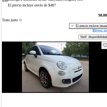
El precio incluye envío de $487
$8,8
Trato justo
El precio incluye tasa
$0/mes es
Verif. disponibilidad
Gu
¡Nuevo!