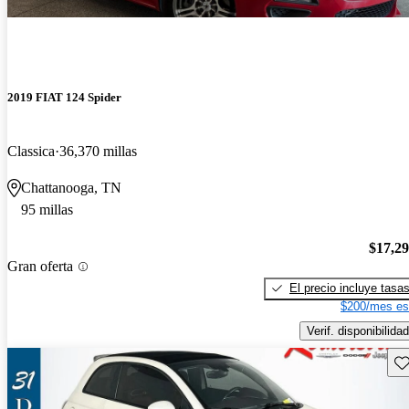
2019 FIAT 124 Spider
Classica
36,370 millas
Chattanooga, TN
95 millas
$17,2
Gran oferta
El precio incluye tasa
$200/mes es
Verif. disponibilidad
Gu