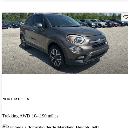
Gu
2016 FIAT 500X
Trekking AWD
104,190 millas
Entrega a domicilio desde Maryland Heights, MO