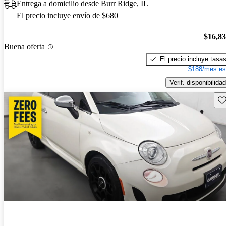
Entrega a domicilio desde Burr Ridge, IL
El precio incluye envío de $680
$16,8
Buena oferta
El precio incluye tasa
$188/mes es
Verif. disponibilidad
Gu