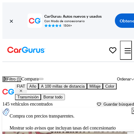
CarGurus: Autos nuevos y usados
Obtene
Con Modo de concesionario
150K+
Autos FIAT usados en venta cerca de
Knoxville, TN
Compara
Filtro (1)
Ordenar
FIAT
Año
A 100 millas de distancia
Millaje
Color
Transmisión
Borrar todo
145 vehículos encontrados
Guardar búsque
Compra con precios transparentes.
Mostrar solo avisos que incluyan tasas del concesionario