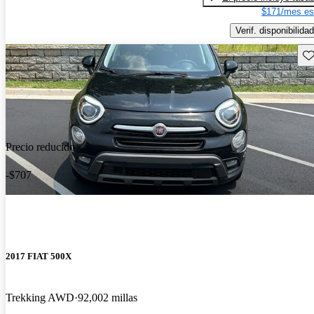
$171/mes es
Verif. disponibilidad
Gu
Precio reducido
-$707
2017 FIAT 500X
Trekking AWD
92,002 millas