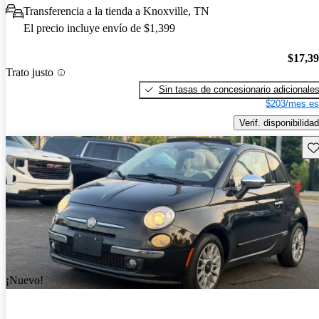
Transferencia a la tienda a Knoxville, TN
El precio incluye envío de $1,399
$17,3
Trato justo
Sin tasas de concesionario adicionale
$203/mes es
Verif. disponibilidad
Gu
¡Nuevo!