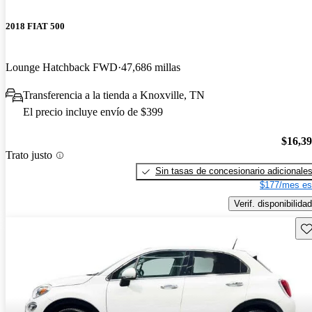
2018 FIAT 500
Lounge Hatchback FWD
47,686 millas
Transferencia a la tienda a Knoxville, TN
El precio incluye envío de $399
$16,3
Trato justo
Sin tasas de concesionario adicionale
$177/mes es
Verif. disponibilidad
Gu