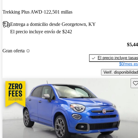
Trekking Plus AWD
122,501 millas
Entrega a domicilio desde Georgetown, KY
El precio incluye envío de $242
$5,4
Gran oferta
El precio incluye tasa
$0/mes es
Verif. disponibilidad
Gu