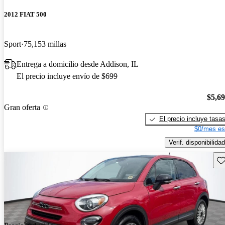
2012 FIAT 500
Sport
75,153 millas
Entrega a domicilio desde Addison, IL
El precio incluye envío de $699
$5,6
Gran oferta
El precio incluye tasa
$0/mes es
Verif. disponibilidad
Gu