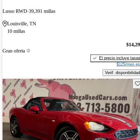
Lusso RWD
39,391 millas
Louisville, TN
10 millas
$14,2
Gran oferta
El precio incluye tasa
$125/mes es
Verif. disponibilidad
Gu