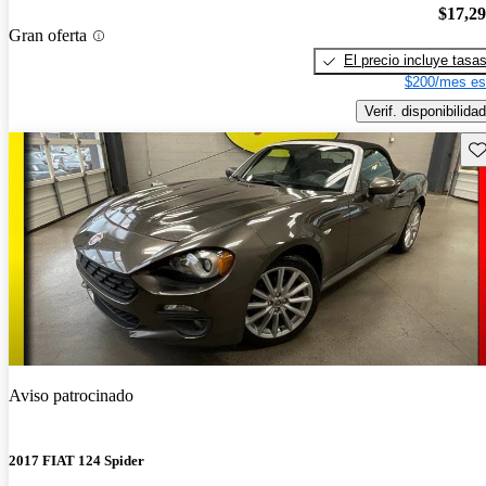
$17,2
Gran oferta
El precio incluye tasa
$200/mes es
Verif. disponibilidad
Gu
Aviso patrocinado
2017 FIAT 124 Spider