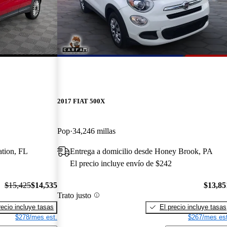
2017 FIAT 500X
Pop
34,246 millas
ation, FL
Entrega a domicilio desde Honey Brook, PA
El precio incluye envío de $242
$15,425
$14,535
$13,85
Trato justo
recio incluye tasas
El precio incluye tasas
$278/mes est.
$267/mes est