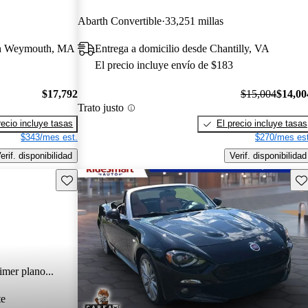
Abarth Convertible
33,251 millas
uth Weymouth, MA
Entrega a domicilio desde Chantilly, VA
El precio incluye envío de $183
$17,792
$15,004
$14,00
Trato justo
recio incluye tasas
El precio incluye tasas
$343/mes est.
$270/mes est
erif. disponibilidad
Verif. disponibilidad
Guarda este Aviso
Gu
imer plano...
te