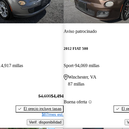
Aviso patrocinado
2012 FIAT 500
14,917 millas
Sport
94,069 millas
Winchester, VA
87 millas
$4,699
$4,494
Buena oferta
El precio incluye tasas
El p
$87/mes est.
Verif. disponibilidad
V