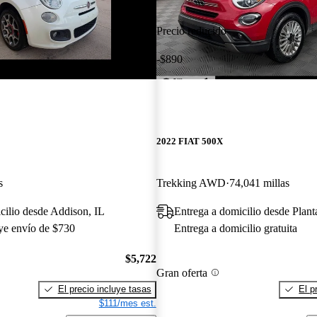
Precio reducido
-$890
2022 FIAT 500X
s
Trekking AWD
74,041 millas
cilio desde Addison, IL
Entrega a domicilio desde Plant
uye envío de $730
Entrega a domicilio gratuita
$5,722
Gran oferta
El precio incluye tasas
El p
$111/mes est.