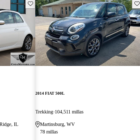
Guarda este Aviso
Gu
2014 FIAT 500L
Trekking
104,511 millas
Ridge, IL
Martinsburg, WV
78 millas