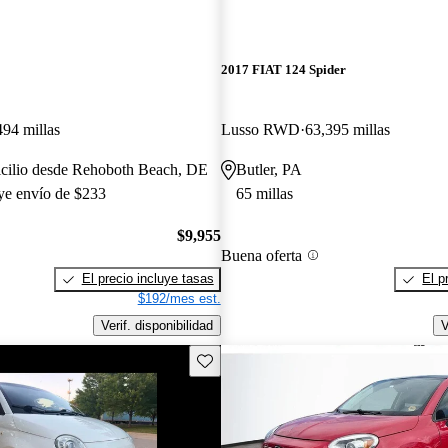
2017 FIAT 124 Spider
494 millas
Lusso RWD
63,395 millas
icilio desde Rehoboth Beach, DE
Butler, PA
uye envío de $233
65 millas
$9,955
Buena oferta
El precio incluye tasas
El p
$192/mes est.
Verif. disponibilidad
V
Guarda este Aviso