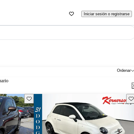
Iniciar sesión o registrarse
Ordenar
nario
Guarda este Aviso
Gu