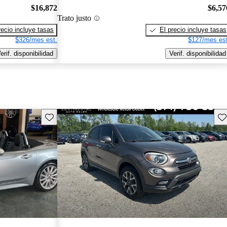
$16,872
$6,57
Trato justo
recio incluye tasas
El precio incluye tasas
$326/mes est.
$127/mes est
erif. disponibilidad
Verif. disponibilidad
Guarda este Aviso
Gu