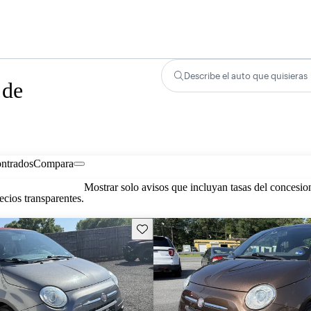
Describe el auto que quisieras
 de
ontrados
Compara
Mostrar solo avisos que incluyan tasas del concesio
cios transparentes.
Guarda este Aviso