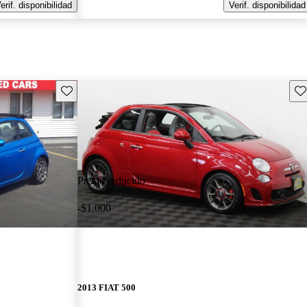
erif. disponibilidad
Verif. disponibilidad
Guarda este Aviso
Gu
Precio reducido
-$1,000
2013 FIAT 500