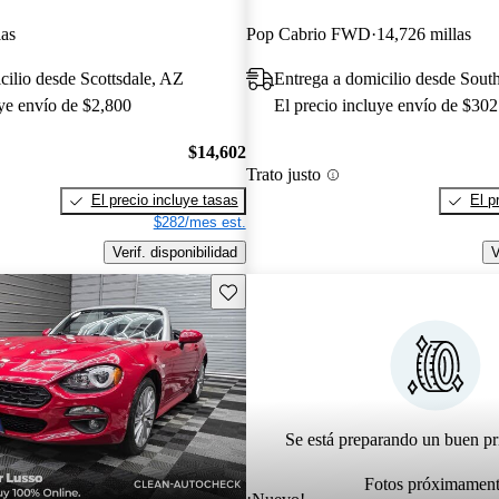
las
Pop Cabrio FWD
14,726 millas
cilio desde Scottsdale, AZ
Entrega a domicilio desde So
uye envío de $2,800
El precio incluye envío de $302
$14,602
Trato justo
El precio incluye tasas
El p
$282/mes est.
Verif. disponibilidad
V
Guarda este Aviso
Se está preparando un buen pr
Fotos próximamen