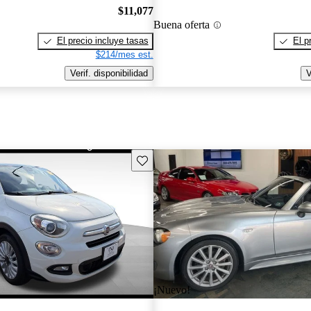
$11,077
Buena oferta
El precio incluye tasas
El p
$214/mes est.
Verif. disponibilidad
V
Guarda este Aviso
¡Nuevo!