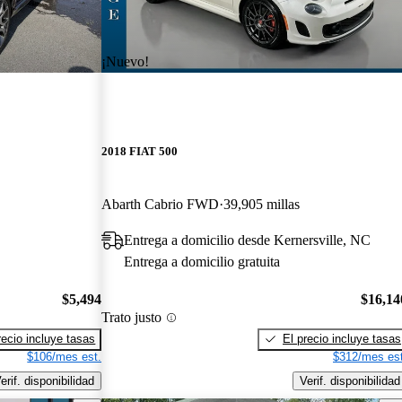
¡Nuevo!
2018 FIAT 500
Abarth Cabrio FWD
39,905 millas
Entrega a domicilio desde Kernersville, NC
Entrega a domicilio gratuita
$5,494
$16,14
Trato justo
recio incluye tasas
El precio incluye tasas
$106/mes est.
$312/mes est
erif. disponibilidad
Verif. disponibilidad