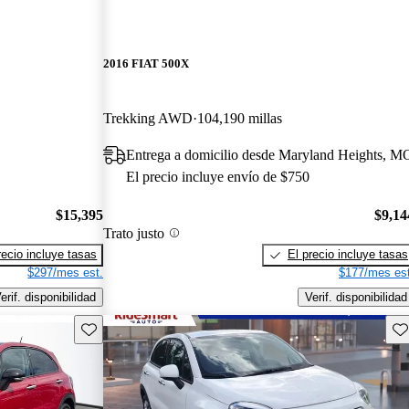
2016 FIAT 500X
Trekking AWD
104,190 millas
Entrega a domicilio desde Maryland Heights, M
El precio incluye envío de $750
$15,395
$9,14
Trato justo
recio incluye tasas
El precio incluye tasas
$297/mes est.
$177/mes est
erif. disponibilidad
Verif. disponibilidad
Guarda este Aviso
Gu